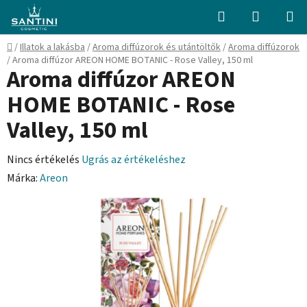
Ugrás
Keresés
KOSÁR
a
fő
Kezdőlap
/
Illatok a lakásba
/
Aroma diffúzorok és utántöltők
/
Aroma diffúzorok
tartalomhoz
/
Aroma diffúzor AREON HOME BOTANIC - Rose Valley, 150 ml
Aroma diffúzor AREON
HOME BOTANIC - Rose
Valley, 150 ml
A
Nincs értékelés
Ugrás az értékeléshez
termék
Márka:
Areon
átlagos
értékelése
5-
ből
0,0
csillag.