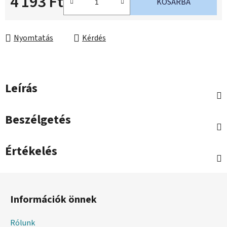
4 193 Ft
KOSÁRBA
Egységár:
Nyomtatás
Kérdés
Leírás
Beszélgetés
Értékelés
L
á
Információk önnek
b
l
Rólunk