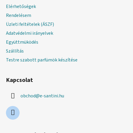
é
Elérhetőségek
c
Rendelésem
Üzleti feltételek (ÁSZF)
Adatvédelmi irányelvek
Együttmüködés
Szállítás
Testre szabott parfümök készítése
Kapcsolat
obchod
@
e-santini.hu