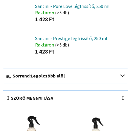
Santini - Pure Love légfrissítő, 250 ml
Raktáron
(>5 db)
1 428 Ft
Santini - Prestige légfrissítő, 250 ml
Raktáron
(>5 db)
1 428 Ft
T
Sorrend:
Legolcsóbb elöl
e
r
m
SZŰRŐ MEGNYITÁSA
é
k
T
e
e
k