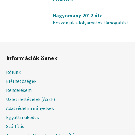
s
e
Hagyomány 2012 óta
l
e
Köszönjük a folyamatos támogatást
m
e
i
L
á
Információk önnek
b
l
Rólunk
é
Elérhetőségek
c
Rendelésem
Üzleti feltételek (ÁSZF)
Adatvédelmi irányelvek
Együttmüködés
Szállítás