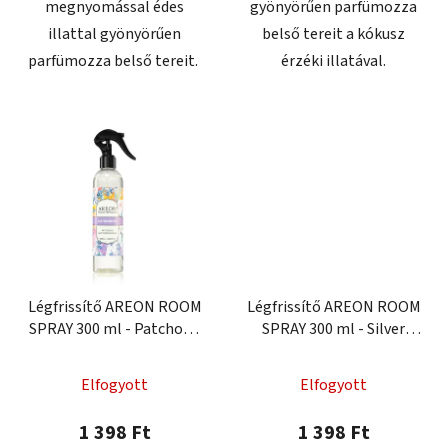
megnyomással édes
gyönyörűen parfümozza
illattal gyönyörűen
belső tereit a kókusz
parfümozza belső tereit.
érzéki illatával.
Légfrissítő AREON ROOM
Légfrissítő AREON ROOM
SPRAY 300 ml - Patchouli
SPRAY 300 ml - Silver
Lavender Vanilla
Linen
Elfogyott
Elfogyott
1 398 Ft
1 398 Ft