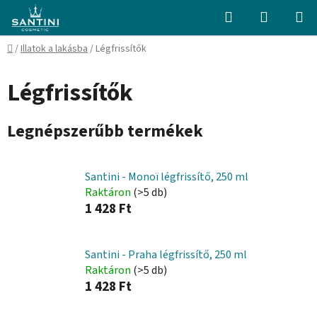
Ugrás
Keresés
KOSÁR
a
fő
Kezdőlap
/
Illatok a lakásba
/
Légfrissítők
tartalomhoz
Légfrissítők
Legnépszerűbb termékek
Santini - Monoï légfrissítő, 250 ml
Raktáron
(>5 db)
1 428 Ft
Santini - Praha légfrissítő, 250 ml
Raktáron
(>5 db)
1 428 Ft