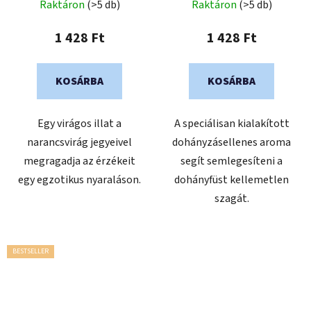
Raktáron
(>5 db)
Raktáron
(>5 db)
1 428 Ft
1 428 Ft
KOSÁRBA
KOSÁRBA
Egy virágos illat a
A speciálisan kialakított
narancsvirág jegyeivel
dohányzásellenes aroma
megragadja az érzékeit
segít semlegesíteni a
egy egzotikus nyaraláson.
dohányfüst kellemetlen
szagát.
BESTSELLER