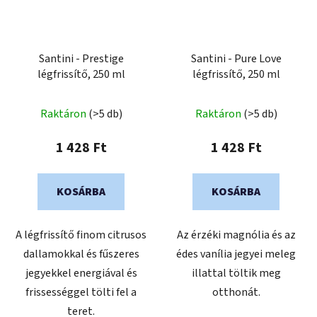
Santini - Prestige
Santini - Pure Love
légfrissítő, 250 ml
légfrissítő, 250 ml
Raktáron
(>5 db)
Raktáron
(>5 db)
1 428 Ft
1 428 Ft
KOSÁRBA
KOSÁRBA
A légfrissítő finom citrusos
Az érzéki magnólia és az
dallamokkal és fűszeres
édes vanília jegyei meleg
jegyekkel energiával és
illattal töltik meg
frissességgel tölti fel a
otthonát.
teret.