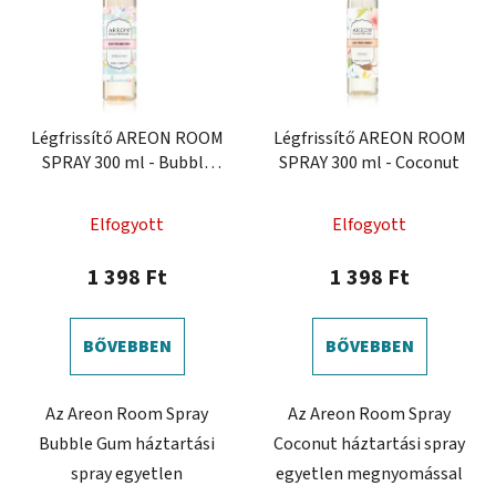
r
r
m
e
é
n
k
d
e
e
k
Légfrissítő AREON ROOM
Légfrissítő AREON ROOM
z
SPRAY 300 ml - Bubble
SPRAY 300 ml - Coconut
l
é
Gum
i
s
s
Elfogyott
Elfogyott
e
t
1 398 Ft
1 398 Ft
á
j
a
BŐVEBBEN
BŐVEBBEN
Az Areon Room Spray
Az Areon Room Spray
Bubble Gum háztartási
Coconut háztartási spray
spray egyetlen
egyetlen megnyomással