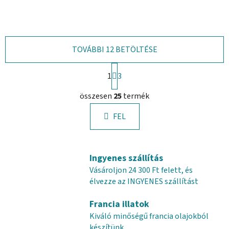
TOVÁBBI 12 BETÖLTÉSE
L
1
a
3
p
L
o
összesen
25
termék
i
z
s
á
FEL
t
s
a
i
r
Ingyenes szállítás
á
Vásároljon 24 300 Ft felett, és
n
élvezze az INGYENES szállítást
y
í
Francia illatok
t
Kiváló minőségű francia olajokból
á
készítünk