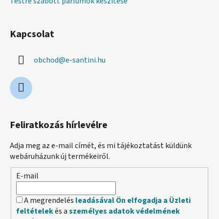
Testre szabott parfümök készítése
Kapcsolat
obchod
@
e-santini.hu
Feliratkozás hírlevélre
Adja meg az e-mail címét, és mi tájékoztatást küldünk
webáruházunk új termékeiről.
E-mail
A megrendelés
leadásával Ön elfogadja a Üzleti
feltételek
és a
személyes adatok védelmének