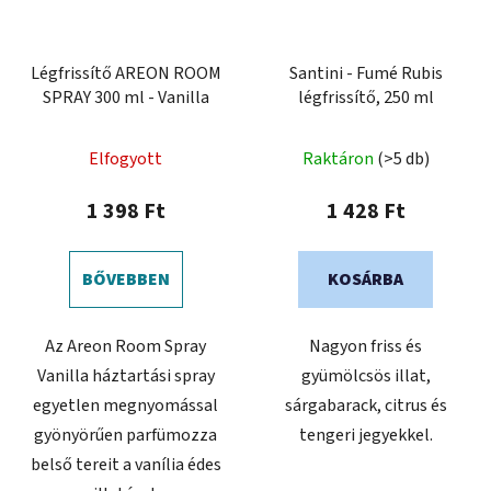
Légfrissítő AREON ROOM
Santini - Fumé Rubis
SPRAY 300 ml - Vanilla
légfrissítő, 250 ml
Elfogyott
Raktáron
(>5 db)
1 398 Ft
1 428 Ft
BŐVEBBEN
KOSÁRBA
Az Areon Room Spray
Nagyon friss és
Vanilla háztartási spray
gyümölcsös illat,
egyetlen megnyomással
sárgabarack, citrus és
gyönyörűen parfümozza
tengeri jegyekkel.
belső tereit a vanília édes