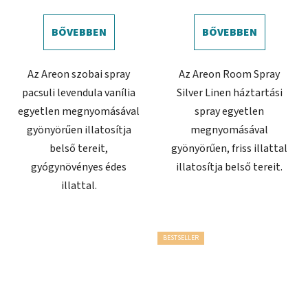
BŐVEBBEN
BŐVEBBEN
Az Areon szobai spray
Az Areon Room Spray
pacsuli levendula vanília
Silver Linen háztartási
egyetlen megnyomásával
spray egyetlen
gyönyörűen illatosítja
megnyomásával
belső tereit,
gyönyörűen, friss illattal
gyógynövényes édes
illatosítja belső tereit.
illattal.
BESTSELLER