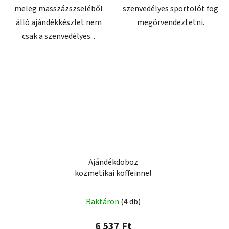
meleg masszázszseléből
szenvedélyes sportolót fog
álló ajándékkészlet nem
megörvendeztetni.
csak a szenvedélyes...
Ajándékdoboz
kozmetikai koffeinnel
Raktáron
(4 db)
6 537 Ft