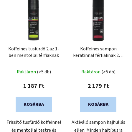
e
k
r
r
m
e
é
n
k
d
e
e
k
Koffeines tusfürdő 2 az 1-
Koffeines sampon
z
ben mentollal férfiaknak
keratinnal férfiaknak 200
l
é
ml
i
s
s
Raktáron
(>5 db)
Raktáron
(>5 db)
e
t
1 187 Ft
2 179 Ft
á
j
a
KOSÁRBA
KOSÁRBA
Frissítő tusfürdő koffeinnel
Aktiváló sampon hajhullás
és mentollal testre és
ellen. Minden hajtípusra