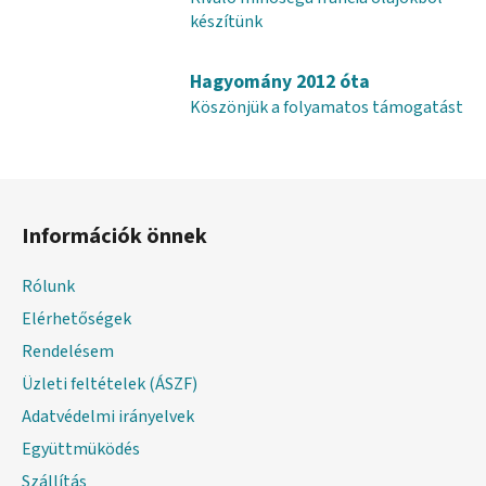
n
készítünk
y
í
t
Hagyomány 2012 óta
á
Köszönjük a folyamatos támogatást
s
e
l
L
e
á
m
Információk önnek
e
b
i
l
Rólunk
é
Elérhetőségek
c
Rendelésem
Üzleti feltételek (ÁSZF)
Adatvédelmi irányelvek
Együttmüködés
Szállítás