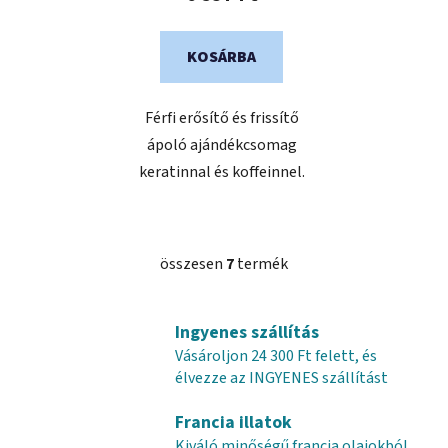
KOSÁRBA
Férfi erősítő és frissítő
ápoló ajándékcsomag
keratinnal és koffeinnel.
összesen
7
termék
L
i
s
Ingyenes szállítás
t
Vásároljon 24 300 Ft felett, és
a
élvezze az INGYENES szállítást
i
r
Francia illatok
á
Kiváló minőségű francia olajokból