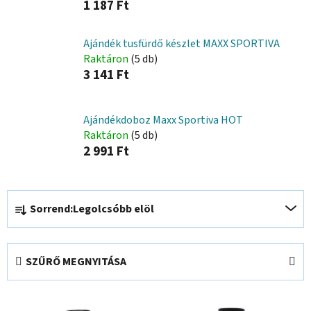
1 187 Ft
Ajándék tusfürdő készlet MAXX SPORTIVA
Raktáron
(5 db)
3 141 Ft
Ajándékdoboz Maxx Sportiva HOT
Raktáron
(5 db)
2 991 Ft
T
Sorrend:
Legolcsóbb elöl
e
r
m
SZŰRŐ MEGNYITÁSA
é
k
T
e