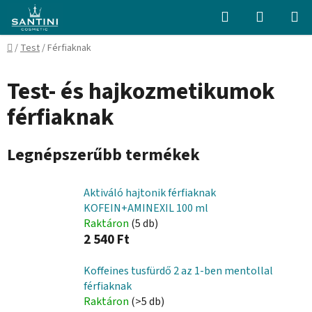
Ugrás
Keresés
KOSÁR
a
fő
Kezdőlap
/
Test
/
Férfiaknak
tartalomhoz
Test- és hajkozmetikumok
férfiaknak
Legnépszerűbb termékek
Aktiváló hajtonik férfiaknak
KOFEIN+AMINEXIL 100 ml
Raktáron
(5 db)
2 540 Ft
Koffeines tusfürdő 2 az 1-ben mentollal
férfiaknak
Raktáron
(>5 db)