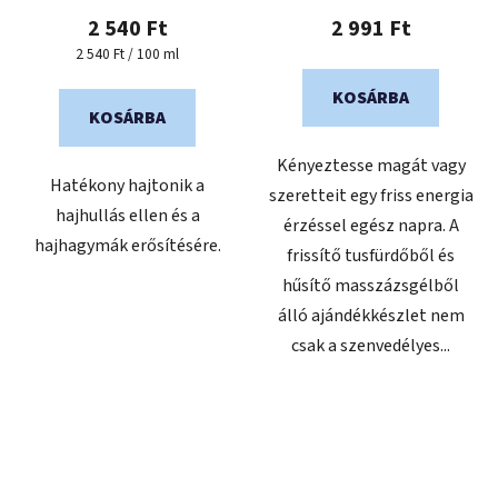
2 540 Ft
2 991 Ft
Egységár:
2 540 Ft / 100 ml
KOSÁRBA
KOSÁRBA
Kényeztesse magát vagy
Hatékony hajtonik a
szeretteit egy friss energia
hajhullás ellen és a
érzéssel egész napra. A
hajhagymák erősítésére.
frissítő tusfürdőből és
hűsítő masszázsgélből
álló ajándékkészlet nem
csak a szenvedélyes...