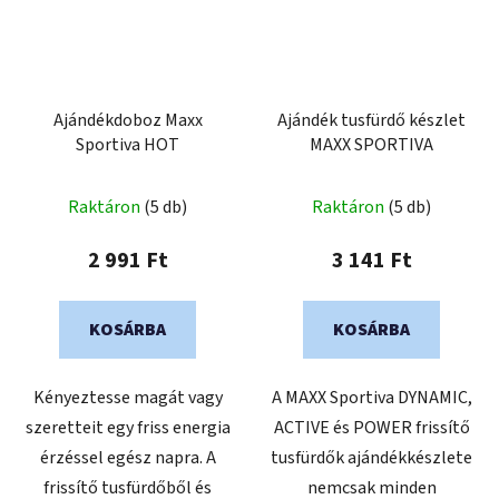
Ajándékdoboz Maxx
Ajándék tusfürdő készlet
Sportiva HOT
MAXX SPORTIVA
Raktáron
(5 db)
Raktáron
(5 db)
2 991 Ft
3 141 Ft
KOSÁRBA
KOSÁRBA
Kényeztesse magát vagy
A MAXX Sportiva DYNAMIC,
szeretteit egy friss energia
ACTIVE és POWER frissítő
érzéssel egész napra. A
tusfürdők ajándékkészlete
frissítő tusfürdőből és
nemcsak minden