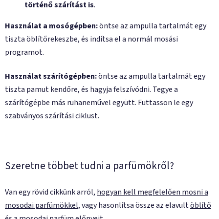
történő szárítást is
.
Használat a mosógépben:
öntse az ampulla tartalmát egy
tiszta öblítőrekeszbe, és indítsa el a normál mosási
programot.
Használat szárítógépben:
öntse az ampulla tartalmát egy
tiszta pamut kendőre, és hagyja felszívódni. Tegye a
szárítógépbe más ruhaneművel együtt. Futtasson le egy
szabványos szárítási ciklust.
Szeretne többet tudni a parfümökről?
Van egy rövid cikkünk arról,
hogyan kell megfelelően mosni a
mosodai parfümökkel
, vagy hasonlítsa össze az elavult
öblítő
és a mosodai parfüm
előnyeit.