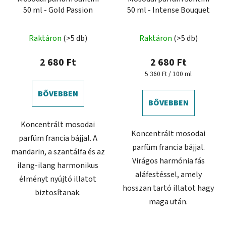
50 ml - Gold Passion
50 ml - Intense Bouquet
Raktáron
(>5 db)
Raktáron
(>5 db)
2 680 Ft
2 680 Ft
Egységár:
5 360 Ft / 100 ml
BŐVEBBEN
BŐVEBBEN
Koncentrált mosodai
Koncentrált mosodai
parfüm francia bájjal. A
parfüm francia bájjal.
mandarin, a szantálfa és az
Virágos harmónia fás
ilang-ilang harmonikus
aláfestéssel, amely
élményt nyújtó illatot
hosszan tartó illatot hagy
biztosítanak.
maga után.