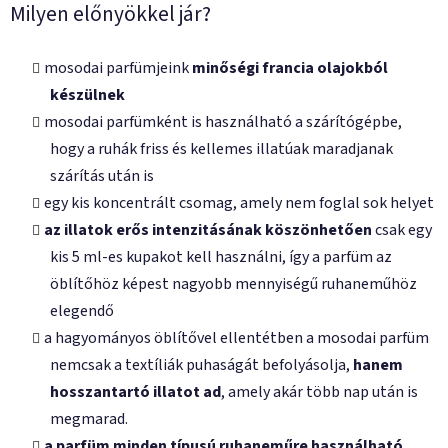
Milyen előnyökkel jár?
mosodai parfümjeink
minőségi francia olajokból
készülnek
mosodai parfümként is használható a szárítógépbe,
hogy a ruhák friss és kellemes illatúak maradjanak
szárítás után is
egy kis koncentrált csomag, amely nem foglal sok helyet
az illatok erős intenzitásának köszönhetően
csak egy
kis 5 ml-es kupakot kell használni, így a parfüm az
öblítőhöz képest nagyobb mennyiségű ruhaneműhöz
elegendő
a hagyományos öblítővel ellentétben a mosodai parfüm
nemcsak a textíliák puhaságát befolyásolja,
hanem
hosszantartó illatot ad
, amely akár több nap után is
megmarad.
a parfüm minden típusú ruhaneműre használható
,