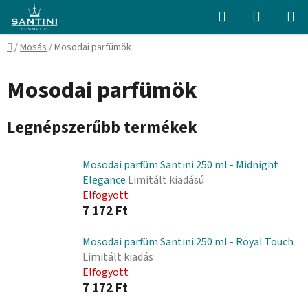
Ugrás
Keresés
KOSÁR
a
fő
Kezdőlap
/
Mosás
/
Mosodai parfümök
tartalomhoz
Mosodai parfümök
Legnépszerűbb termékek
Mosodai parfüm Santini 250 ml - Midnight
Elegance
Limitált kiadású
Elfogyott
7 172 Ft
Mosodai parfüm Santini 250 ml - Royal Touch
Limitált kiadás
Elfogyott
7 172 Ft