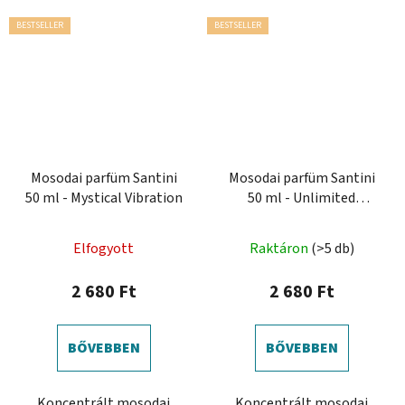
BESTSELLER
BESTSELLER
Mosodai parfüm Santini
Mosodai parfüm Santini
50 ml - Mystical Vibration
50 ml - Unlimited
Freshness
Elfogyott
Raktáron
(>5 db)
2 680 Ft
2 680 Ft
BŐVEBBEN
BŐVEBBEN
Koncentrált mosodai
Koncentrált mosodai