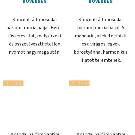
BŐVEBBEN
BŐVEBBEN
Koncentrált mosodai
Koncentrált mosodai
parfüm francia bájjal. Fás és
parfüm francia bájjal. A
fűszeres illat, mely érzéki
mandarin, a fekete ribizli
és összetéveszthetetlen
és a virágos jegyek
nyomot hagy maga után.
borostyánnal harmonikus
illatot teremtenek.
BESTSELLER
BESTSELLER
Mosodai parfüm Santini
Mosodai parfüm Santini