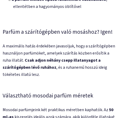
ellentétben a hagyományos öblítővel
Parfüm a szárítógépben való mosáshoz? Igen!
A maximális hatás érdekében javasoljuk, hogy a szárítógépben
használjon parfümöket, amelyek szárítás közben erősítik a
ruha illatát.
Csak adjon néhány csepp illatanyagot a
szárítógépben lévő ruhához
, és a ruhanemű hosszú ideig
tökéletes illatú lesz.
Választható mosodai parfüm méretek
Mosodai parfümjeink két praktikus méretben kaphatók. Az
50
ml-es
kiszerelés ideális azok számára, akik különféle illatokat