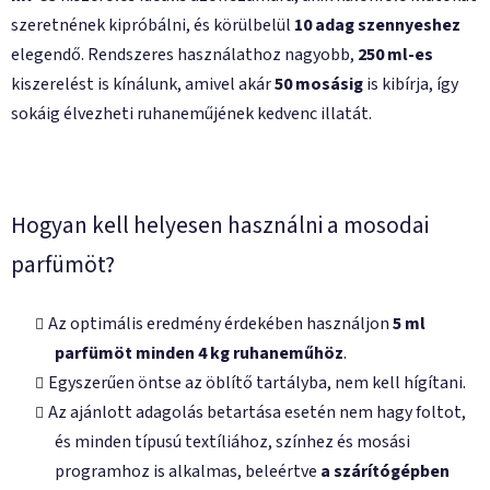
szeretnének kipróbálni, és körülbelül
10 adag szennyeshez
elegendő. Rendszeres használathoz nagyobb,
250 ml-es
kiszerelést is kínálunk, amivel akár
50 mosásig
is kibírja, így
sokáig élvezheti ruhaneműjének kedvenc illatát.
Hogyan kell helyesen használni a mosodai
parfümöt?
Az optimális eredmény érdekében használjon
5 ml
parfümöt minden 4 kg ruhaneműhöz
.
Egyszerűen öntse az öblítő tartályba, nem kell hígítani.
Az ajánlott adagolás betartása esetén nem hagy foltot,
és minden típusú textíliához, színhez és mosási
programhoz is alkalmas, beleértve
a szárítógépben