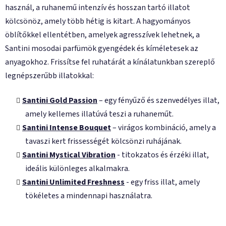
használ, a ruhanemű intenzív és hosszan tartó illatot
kölcsönöz, amely több hétig is kitart. A hagyományos
öblítőkkel ellentétben, amelyek agresszívek lehetnek, a
Santini mosodai parfümök gyengédek és kíméletesek az
anyagokhoz. Frissítse fel ruhatárát a kínálatunkban szereplő
legnépszerűbb illatokkal:
Santini Gold Passion
– egy fényűző és szenvedélyes illat,
amely kellemes illatúvá teszi a ruhaneműt.
Santini Intense Bouquet
– virágos kombináció, amely a
tavaszi kert frissességét kölcsönzi ruhájának.
Santini Mystical Vibration
- titokzatos és érzéki illat,
ideális különleges alkalmakra.
Santini Unlimited Freshness
- egy friss illat, amely
tökéletes a mindennapi használatra.