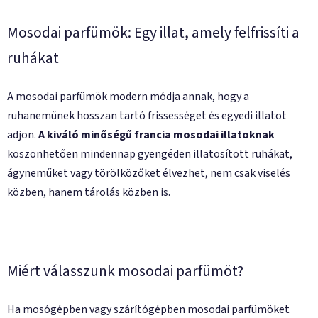
á
n
Mosodai parfümök
: Egy illat, amely felfrissíti a
y
ruhákat
í
t
á
A mosodai parfümök modern módja annak, hogy a
s
ruhaneműnek hosszan tartó frissességet és egyedi illatot
e
adjon.
A kiváló minőségű francia mosodai illatoknak
l
e
köszönhetően mindennap gyengéden illatosított ruhákat,
m
ágyneműket vagy törölközőket élvezhet, nem csak viselés
e
közben, hanem tárolás közben is.
i
Miért válasszunk mosodai parfümöt?
Ha mosógépben vagy szárítógépben mosodai parfümöket