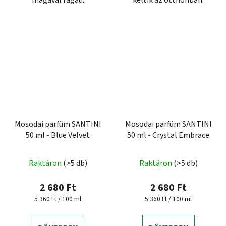
magával ragad.
keltik az otthonban.
Mosodai parfüm SANTINI
Mosodai parfüm SANTINI
50 ml - Blue Velvet
50 ml - Crystal Embrace
Raktáron
(>5 db)
Raktáron
(>5 db)
2 680 Ft
2 680 Ft
Egységár:
Egységár:
5 360 Ft / 100 ml
5 360 Ft / 100 ml