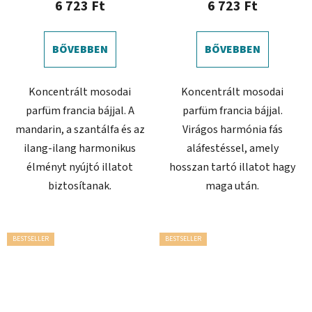
6 723 Ft
6 723 Ft
értékelése
5-
BŐVEBBEN
BŐVEBBEN
ből
4,0
Koncentrált mosodai
Koncentrált mosodai
csillag.
parfüm francia bájjal. A
parfüm francia bájjal.
mandarin, a szantálfa és az
Virágos harmónia fás
ilang-ilang harmonikus
aláfestéssel, amely
élményt nyújtó illatot
hosszan tartó illatot hagy
biztosítanak.
maga után.
BESTSELLER
BESTSELLER