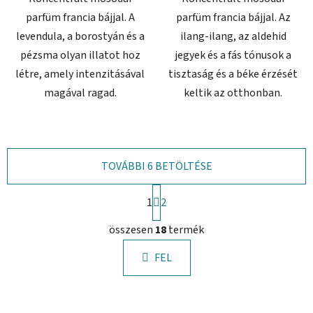
parfüm francia bájjal. A
parfüm francia bájjal. Az
levendula, a borostyán és a
ilang-ilang, az aldehid
pézsma olyan illatot hoz
jegyek és a fás tónusok a
létre, amely intenzitásával
tisztaság és a béke érzését
magával ragad.
keltik az otthonban.
TOVÁBBI 6 BETÖLTÉSE
L
1
a
2
p
L
o
összesen
18
termék
i
z
s
á
FEL
t
s
a
i
r