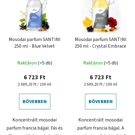
r
r
m
e
é
n
k
d
e
e
k
Mosodai parfüm SANTINI
Mosodai parfüm SANTINI
z
250 ml - Blue Velvet
250 ml - Crystal Embrace
l
é
i
s
s
Raktáron
(>5 db)
Raktáron
(>5 db)
e
t
6 723 Ft
6 723 Ft
á
Egységár:
Egységár:
2 689,20 Ft / 100 ml
2 689,20 Ft / 100 ml
j
a
BŐVEBBEN
BŐVEBBEN
Koncentrált mosodai
Koncentrált mosodai
parfüm francia bájjal. Fás és
parfüm francia bájjal. A