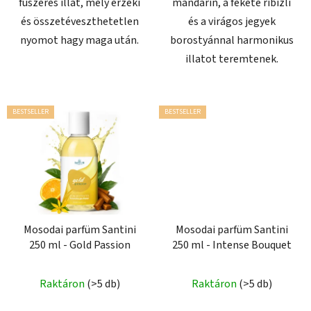
fűszeres illat, mely érzéki
mandarin, a fekete ribizli
és összetéveszthetetlen
és a virágos jegyek
nyomot hagy maga után.
borostyánnal harmonikus
illatot teremtenek.
BESTSELLER
BESTSELLER
Mosodai parfüm Santini
Mosodai parfüm Santini
250 ml - Gold Passion
250 ml - Intense Bouquet
A
Raktáron
(>5 db)
Raktáron
(>5 db)
termék
átlagos