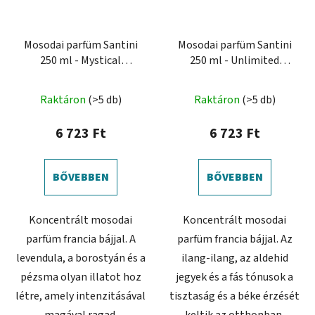
Mosodai parfüm Santini
Mosodai parfüm Santini
250 ml - Mystical
250 ml - Unlimited
Vibration
Freshness
A
Raktáron
(>5 db)
Raktáron
(>5 db)
termék
átlagos
6 723 Ft
6 723 Ft
értékelése
5-
BŐVEBBEN
BŐVEBBEN
ből
5,0
Koncentrált mosodai
Koncentrált mosodai
csillag.
parfüm francia bájjal. A
parfüm francia bájjal. Az
levendula, a borostyán és a
ilang-ilang, az aldehid
pézsma olyan illatot hoz
jegyek és a fás tónusok a
létre, amely intenzitásával
tisztaság és a béke érzését