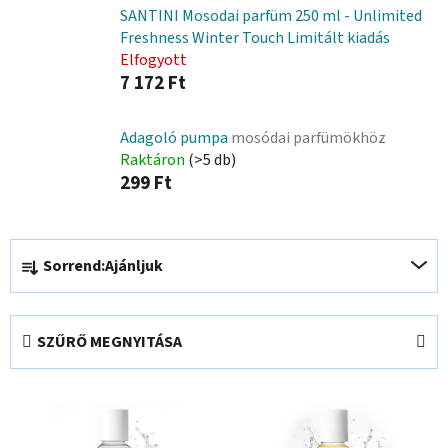
SANTINI Mosodai parfüm 250 ml - Unlimited
Freshness Winter Touch Limitált kiadás
Elfogyott
7 172 Ft
Adagoló pumpa
mosódai parfümökhöz
Raktáron
(>5 db)
299 Ft
T
Sorrend:
Ajánljuk
e
r
m
SZŰRŐ MEGNYITÁSA
é
k
T
e
e
k