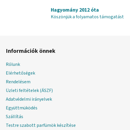
Hagyomány 2012 óta
Köszönjük a folyamatos támogatást
L
á
Információk önnek
b
l
Rólunk
é
Elérhetőségek
c
Rendelésem
Üzleti feltételek (ÁSZF)
Adatvédelmi irányelvek
Együttmüködés
Szállítás
Testre szabott parfümök készítése