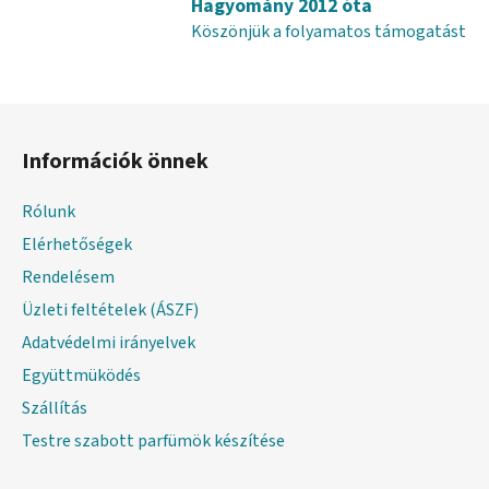
Hagyomány 2012 óta
á
Köszönjük a folyamatos támogatást
s
e
l
L
e
á
m
Információk önnek
e
b
i
l
Rólunk
é
Elérhetőségek
c
Rendelésem
Üzleti feltételek (ÁSZF)
Adatvédelmi irányelvek
Együttmüködés
Szállítás
Testre szabott parfümök készítése