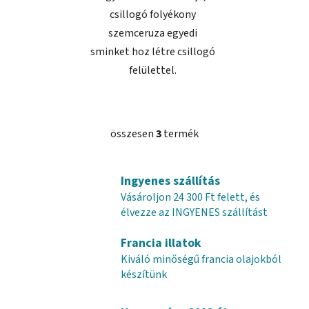
csillogó folyékony
szemceruza egyedi
sminket hoz létre csillogó
felülettel.
összesen
3
termék
L
i
s
Ingyenes szállítás
t
Vásároljon 24 300 Ft felett, és
a
élvezze az INGYENES szállítást
i
r
Francia illatok
á
Kiváló minőségű francia olajokból
n
készítünk
y
í
t