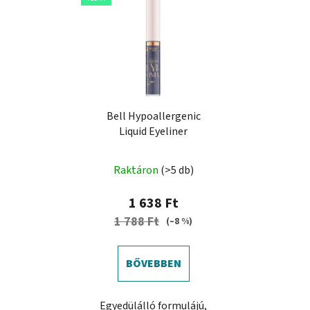
Bell Hypoallergenic
Liquid Eyeliner
Raktáron
(>5 db)
1 638 Ft
1 788 Ft
(–8 %)
BŐVEBBEN
Egyedülálló formulájú,