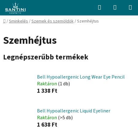
Ugrás
Keresés
KOSÁR
a
fő
Kezdőlap
/
Sminkelés
/
Szemek és szemöldök
/
Szemhéjtus
tartalomhoz
Szemhéjtus
Legnépszerűbb termékek
Bell Hypoallergenic Long Wear Eye Pencil
Raktáron
(1 db)
1 338 Ft
Bell Hypoallergenic Liquid Eyeliner
Raktáron
(>5 db)
1 638 Ft