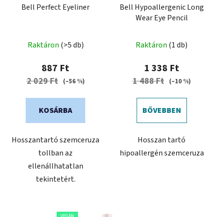
k
Bell Perfect Eyeliner
Bell Hypoallergenic Long
z
Wear Eye Pencil
l
é
i
s
s
Raktáron
(>5 db)
Raktáron
(1 db)
e
t
887 Ft
1 338 Ft
á
2 029 Ft
1 488 Ft
(–56 %)
(–10 %)
j
a
KOSÁRBA
BŐVEBBEN
Hosszantartó szemceruza
Hosszan tartó
tollban az
hipoallergén szemceruza
ellenállhatatlan
tekintetért.
VEGÁN