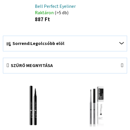
Bell Perfect Eyeliner
Raktáron
(>5 db)
887 Ft
T
Sorrend:
Legolcsóbb elöl
e
r
m
SZŰRŐ MEGNYITÁSA
é
k
T
e
e
k
r
r
m
e
é
n
k
d
e
e