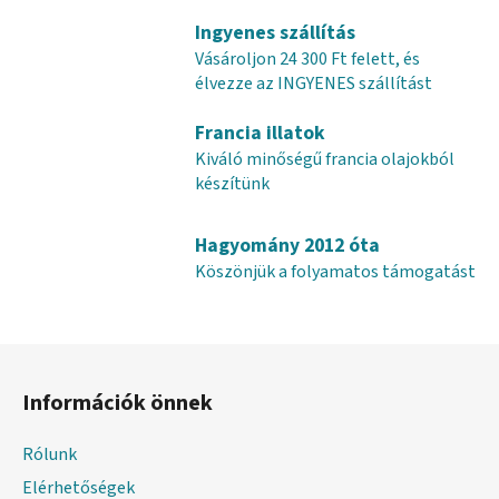
s
Ingyenes szállítás
t
Vásároljon 24 300 Ft felett, és
a
élvezze az INGYENES szállítást
i
r
Francia illatok
á
Kiváló minőségű francia olajokból
n
készítünk
y
í
t
Hagyomány 2012 óta
á
Köszönjük a folyamatos támogatást
s
e
l
L
e
á
m
Információk önnek
e
b
i
l
Rólunk
é
Elérhetőségek