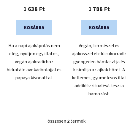
t
1 638 Ft
1 788 Ft
á
j
a
KOSÁRBA
KOSÁRBA
Ha a napi ajakápolás nem
Vegán, természetes
elég, nyúljon egy illatos,
ajakösszetételű cukorradír
vegán ajakradírhoz
gyengéden hámlasztja és
hidratáló avokádóolajjal és
kisimítja az ajkak bőrét. A
papaya kivonattal.
kellemes, gyümölcsös illat
addiktív rituálévá teszi a
hámozást.
összesen
2
termék
L
i