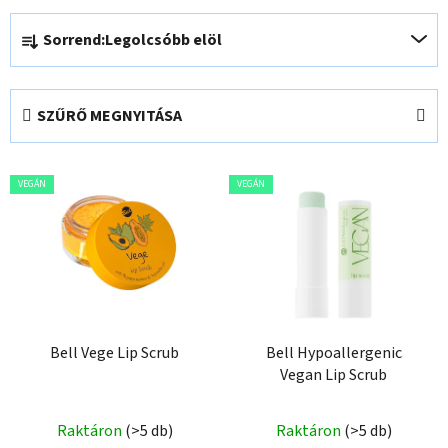
T
Sorrend:
Legolcsóbb elöl
e
r
m
SZŰRŐ MEGNYITÁSA
é
k
T
e
VEGÁN
VEGÁN
e
k
r
r
m
e
é
n
k
d
e
e
k
Bell Vege Lip Scrub
Bell Hypoallergenic
z
Vegan Lip Scrub
l
é
i
s
s
Raktáron
(>5 db)
Raktáron
(>5 db)
e