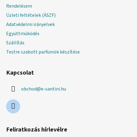
c
Rendelésem
Üzleti feltételek (ÁSZF)
Adatvédelmi irányelvek
Együttmüködés
Szállítás
Testre szabott parfümök készítése
Kapcsolat
obchod
@
e-santini.hu
Feliratkozás hírlevélre