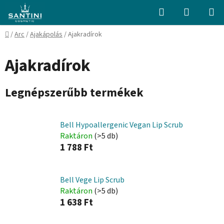
Ugrás
Keresés
KOSÁR
a
fő
Kezdőlap
/
Arc
/
Ajakápolás
/
Ajakradírok
tartalomhoz
Ajakradírok
Legnépszerűbb termékek
Bell Hypoallergenic Vegan Lip Scrub
Raktáron
(>5 db)
1 788 Ft
Bell Vege Lip Scrub
Raktáron
(>5 db)
1 638 Ft