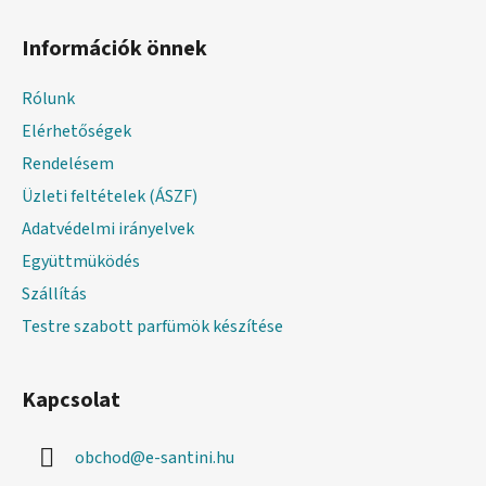
L
á
Információk önnek
b
l
Rólunk
é
Elérhetőségek
c
Rendelésem
Üzleti feltételek (ÁSZF)
Adatvédelmi irányelvek
Együttmüködés
Szállítás
Testre szabott parfümök készítése
Kapcsolat
obchod
@
e-santini.hu