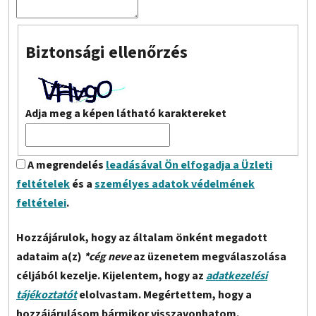
Biztonsági ellenőrzés
Adja meg a képen látható karaktereket
A megrendelés
leadásával Ön elfogadja a Üzleti
feltételek
és a
személyes adatok védelmének
feltételei
.
Hozzájárulok, hogy az általam önként megadott
adataim a(z)
*cég neve
az üzenetem megválaszolása
céljából kezelje. Kijelentem, hogy az
adatkezelési
tájékoztatót
elolvastam. Megértettem, hogy a
hozzájárulásom bármikor visszavonhatom.