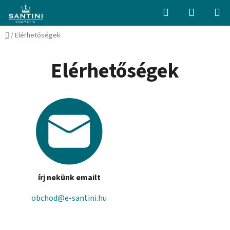
Ugrás
Keresés
KOSÁR
a
fő
Kezdőlap
/
Elérhetőségek
tartalomhoz
Elérhetőségek
írj nekünk emailt
obchod@e-santini.hu