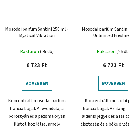
Mosodai parfüm Santini 250 ml -
Mosodai parfüm Santini 
Mystical Vibration
Unlimited Freshn
A
Raktáron
(>5 db)
Raktáron
(>5 db
termék
átlagos
6 723 Ft
6 723 Ft
értékel
5-
BŐVEBBEN
BŐVEBBEN
ből
5,0
Koncentrált mosodai parfüm
Koncentrált mosodai 
csillag.
francia bájjal. A levendula, a
francia bájjal. Az ilang-
borostyán és a pézsma olyan
aldehid jegyek és a fás 
illatot hoz létre, amely
tisztaság és a béke érzés