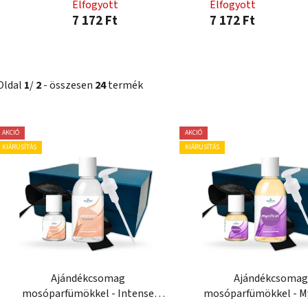
Elfogyott
Elfogyott
7 172 Ft
7 172 Ft
Oldal
1
/
2
- összesen
24
termék
T
AKCIÓ
AKCIÓ
e
KIÁRUSÍTÁS
KIÁRUSÍTÁS
r
m
é
k
e
k
l
Ajándékcsomag
Ajándékcsomag
i
mosóparfümökkel - Intense
mosóparfümökkel - My
s