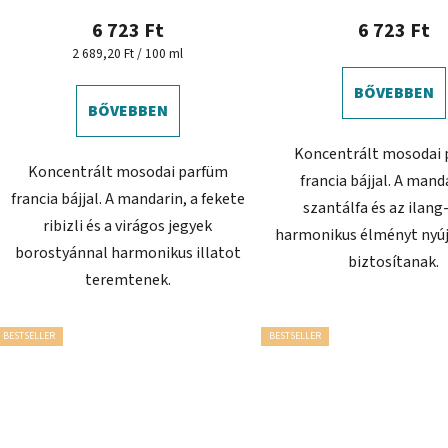
6 723 Ft
6 723 Ft
Egységár:
2 689,20 Ft / 100 ml
BŐVEBBEN
BŐVEBBEN
Koncentrált mosodai 
Koncentrált mosodai parfüm
francia bájjal. A mand
francia bájjal. A mandarin, a fekete
szantálfa és az ilang
ribizli és a virágos jegyek
harmonikus élményt nyúj
borostyánnal harmonikus illatot
biztosítanak.
teremtenek.
BESTSELLER
BESTSELLER