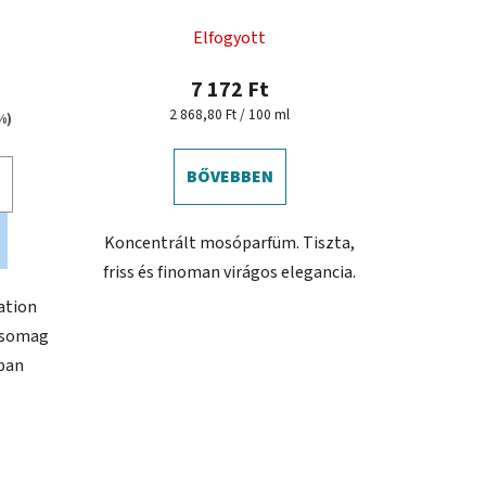
kiadású
é
Elfogyott
s
e
7 172 Ft
Egységár:
2 868,80 Ft / 100 ml
%)
BŐVEBBEN
Koncentrált mosóparfüm. Tiszta,
friss és finoman virágos elegancia.
ration
csomag
ban