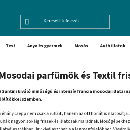
Test
Anya és gyermek
Mosás
Autó illatok
Mosodai parfümök és Textil fri
A Santini kiváló minőségű és intenzív francia mosodai illatai n
öblítőkkel szemben.
Néhány csepp nem csak a ruháit, hanem az otthonát is illatosítja. 
ruhák nagyon sokáig frissek és illatosak maradnak. Mosógépekhez
illatválasztékban, így kiválaszthatja a legmegfelelőbbet. Vásáro