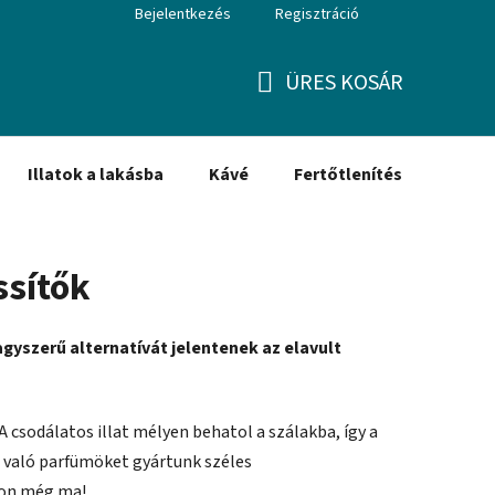
Bejelentkezés
Regisztráció
ÜRES KOSÁR
KOSÁR
Illatok a lakásba
Kávé
Fertőtlenítés
Ajánd
ssítők
agyszerű alternatívát jelentenek az elavult
A csodálatos illat mélyen behatol a szálakba, így a
 való parfümöket gyártunk széles
ljon még ma!