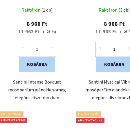
Bouquet
Vibration
t
A
Raktáron
(1 db)
Raktáron
(3 db)
á
termék
j
átlagos
8 968 Ft
8 968 Ft
a
értékelése
11 963 Ft
11 963 Ft
(–25 %)
(–25 
5-
ből
0,0
csillag.
KOSÁRBA
KOSÁRBA
Santini Intense Bouquet
Santini Mystical Vib
mosóparfüm ajándékcsomag
mosóparfüm ajándék
elegáns díszdobozban
elegáns díszdoboz
LIMITÁLT KIADÁS
LIMITÁLT KIADÁS
AJÁNDÉKOT ADUNK
AJÁNDÉKOT ADUNK