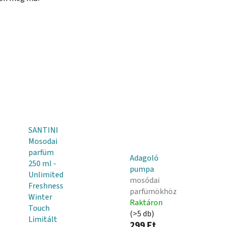
SANTINI
Mosodai
parfüm
Adagoló
250 ml -
pumpa
Unlimited
mosódai
Freshness
parfümökhöz
Winter
Raktáron
Touch
(>5 db)
Limitált
299 Ft