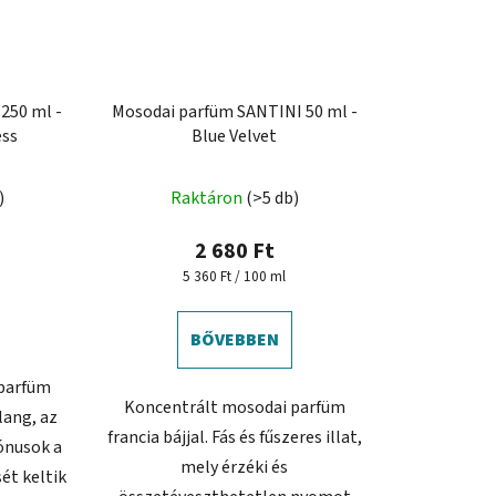
250 ml -
Mosodai parfüm SANTINI 50 ml -
ess
Blue Velvet
)
Raktáron
(>5 db)
2 680 Ft
ése
Egységár:
5 360 Ft / 100 ml
BŐVEBBEN
parfüm
Koncentrált mosodai parfüm
ilang, az
francia bájjal. Fás és fűszeres illat,
tónusok a
mely érzéki és
ét keltik