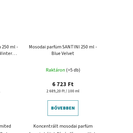
 250 ml -
Mosodai parfüm SANTINI 250 ml -
Winter
Blue Velvet
dás
Raktáron
(>5 db)
6 723 Ft
Egységár:
l
2 689,20 Ft / 100 ml
BŐVEBBEN
imited
Koncentrált mosodai parfüm