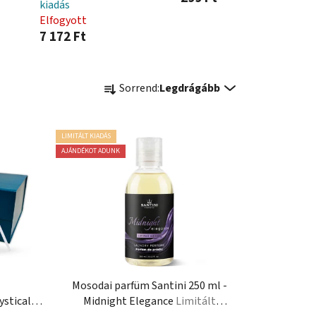
kiadás
Elfogyott
7 172 Ft
T
Sorrend:
Legdrágább
e
r
m
LIMITÁLT KIADÁS
é
AJÁNDÉKOT ADUNK
k
e
k
r
e
n
d
Mosodai parfüm Santini 250 ml -
e
stical
Midnight Elegance
Limitált
z