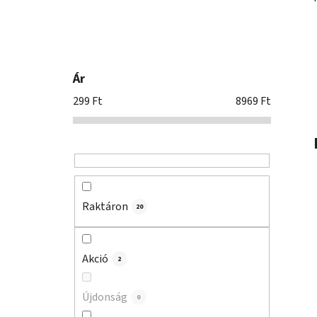
n
e
l
Ár
299
Ft
8969
Ft
Raktáron
20
Akció
2
Újdonság
0