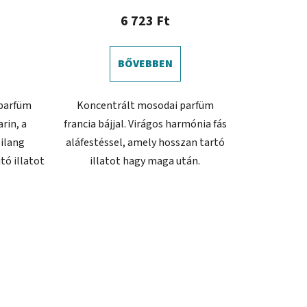
átlagos
6 723 Ft
értékelése
5-
BŐVEBBEN
ből
4,0
parfüm
Koncentrált mosodai parfüm
csillag.
arin, a
francia bájjal. Virágos harmónia fás
-ilang
aláfestéssel, amely hosszan tartó
tó illatot
illatot hagy maga után.