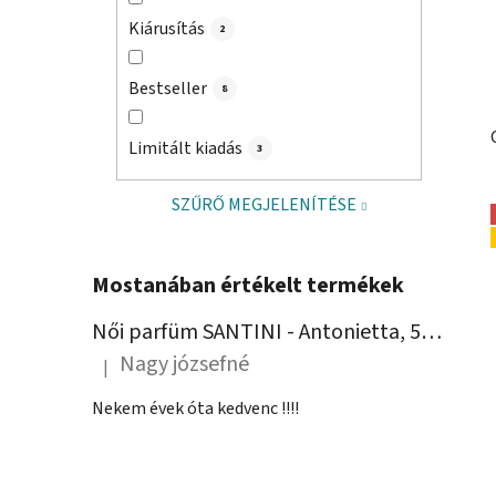
Kiárusítás
2
Bestseller
8
Limitált kiadás
3
SZŰRŐ MEGJELENÍTÉSE
Mostanában értékelt termékek
Női parfüm SANTINI - Antonietta, 50 ml
Nagy józsefné
|
A termék értékelése 5-ből 5 csillag.
Nekem évek óta kedvenc !!!!