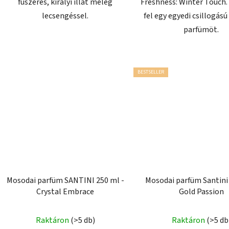
fűszeres, királyi illat meleg
Freshness: Winter Touch
lecsengéssel.
fel egy egyedi csillogás
parfümöt.
BESTSELLER
Mosodai parfüm SANTINI 250 ml -
Mosodai parfüm Santini 
Crystal Embrace
Gold Passion
Raktáron
(>5 db)
Raktáron
(>5 db