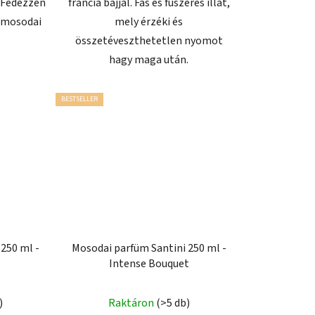
. Fedezzen
francia bájjal. Fás és fűszeres illat,
ú mosodai
mely érzéki és
összetéveszthetetlen nyomot
hagy maga után.
BESTSELLER
250 ml -
Mosodai parfüm Santini 250 ml -
Intense Bouquet
A
)
Raktáron
(>5 db)
termék