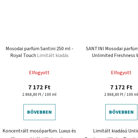
Mosodai parfüm Santini 250 ml -
SANTINI Mosodai parfüm
Royal Touch
Limitált kiadás
Unlimited Freshness 
Touch Limitált kia
Elfogyott
Elfogyott
7 172 Ft
7 172 Ft
Egységár:
Egységár:
2 868,80 Ft / 100 ml
2 868,80 Ft / 100 m
BŐVEBBEN
BŐVEBBEN
Koncentrált mosóparfüm. Luxus és
Limitált kiadású Unl