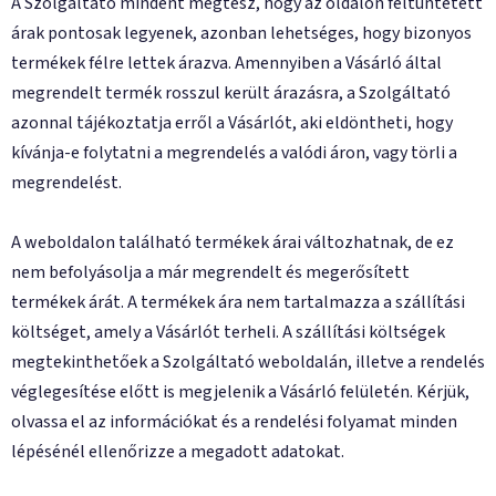
A Szolgáltató mindent megtesz, hogy az oldalon feltüntetett
árak pontosak legyenek, azonban lehetséges, hogy bizonyos
termékek félre lettek árazva. Amennyiben a Vásárló által
megrendelt termék rosszul került árazásra, a Szolgáltató
azonnal tájékoztatja erről a Vásárlót, aki eldöntheti, hogy
kívánja-e folytatni a megrendelés a valódi áron, vagy törli a
megrendelést.
A weboldalon található termékek árai változhatnak, de ez
nem befolyásolja a már megrendelt és megerősített
termékek árát. A termékek ára nem tartalmazza a szállítási
költséget, amely a Vásárlót terheli. A szállítási költségek
megtekinthetőek a Szolgáltató weboldalán, illetve a rendelés
véglegesítése előtt is megjelenik a Vásárló felületén. Kérjük,
olvassa el az információkat és a rendelési folyamat minden
lépésénél ellenőrizze a megadott adatokat.