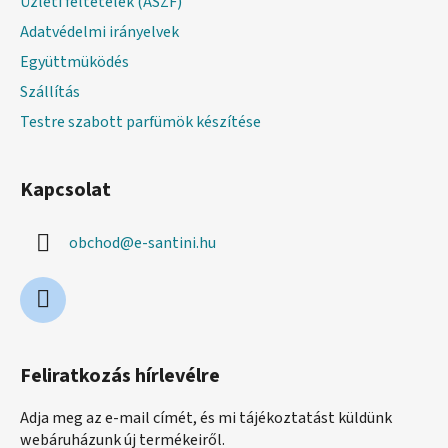
Üzleti feltételek (ÁSZF)
Adatvédelmi irányelvek
Együttmüködés
Szállítás
Testre szabott parfümök készítése
Kapcsolat
obchod
@
e-santini.hu
Feliratkozás hírlevélre
Adja meg az e-mail címét, és mi tájékoztatást küldünk
webáruházunk új termékeiről.