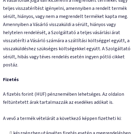
A Vásárlónak joga van kicserélni a megrendelt terméket vagy
teljes visszatérítést igényelni, amennyiben a rendelt termék
sérült, hiányos, vagy nem a megrendelt terméket kapta meg.
Amennyiben a Vásárló visszaküldi a sérült, hiányos vagy
helytelen rendelését, a Szolgáltató a teljes vásárlási árat
visszatéríti a Vásárló számára a szállítási költséggel együtt, a
visszaküldéshez szükséges költségekkel együtt. A Szolgáltató
sérült, hibás vagy téves rendelés esetén ingyen pótló cikket
postáz.
Fizetés
A fizetés forint (HUF) pénznemében lehetséges. Az oldalon
feltüntetett árak tartalmazzák az esedékes adókat is.
A vevő a termék vételárát a következő képpen fizetheti ki:
készpénzben utánvétes fizetés esetén a megrendelésben