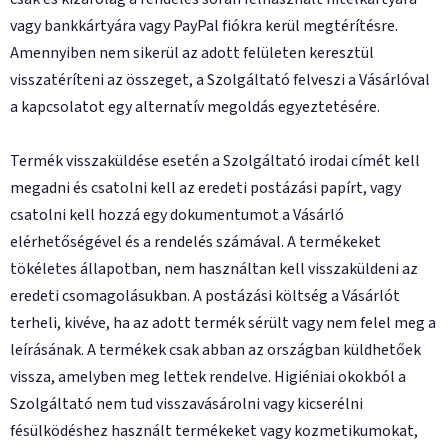
vagy bankkártyára vagy PayPal fiókra kerül megtérítésre.
Amennyiben nem sikerül az adott felületen keresztül
visszatéríteni az összeget, a Szolgáltató felveszi a Vásárlóval
a kapcsolatot egy alternatív megoldás egyeztetésére.
Termék visszaküldése esetén a Szolgáltató irodai címét kell
megadni és csatolni kell az eredeti postázási papírt, vagy
csatolni kell hozzá egy dokumentumot a Vásárló
elérhetőségével és a rendelés számával. A termékeket
tökéletes állapotban, nem használtan kell visszaküldeni az
eredeti csomagolásukban. A postázási költség a Vásárlót
terheli, kivéve, ha az adott termék sérült vagy nem felel meg a
leírásának. A termékek csak abban az országban küldhetőek
vissza, amelyben meg lettek rendelve. Higiéniai okokból a
Szolgáltató nem tud visszavásárolni vagy kicserélni
fésülködéshez használt termékeket vagy kozmetikumokat,