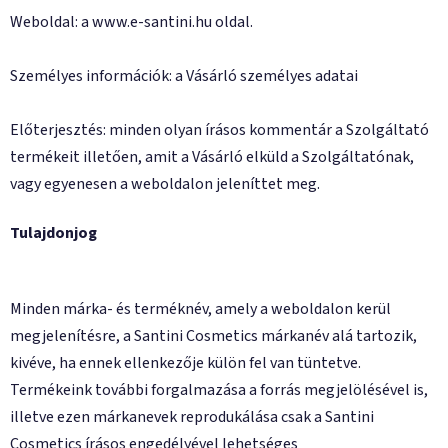
Weboldal: a
www.e-santini.hu
oldal.
Személyes információk: a Vásárló személyes adatai
Előterjesztés: minden olyan írásos kommentár a Szolgáltató
termékeit illetően, amit a Vásárló elküld a Szolgáltatónak,
vagy egyenesen a weboldalon jeleníttet meg.
Tulajdonjog
Minden márka- és terméknév, amely a weboldalon kerül
megjelenítésre, a Santini Cosmetics márkanév alá tartozik,
kivéve, ha ennek ellenkezője külön fel van tüntetve.
Termékeink további forgalmazása a forrás megjelölésével is,
illetve ezen márkanevek reprodukálása csak a Santini
Cosmetics írásos engedélyével lehetséges