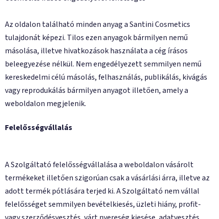
Az oldalon található minden anyag a Santini Cosmetics
tulajdonát képezi. Tilos ezen anyagok bármilyen nemű
másolása, illetve hivatkozások használata a cég írásos
beleegyezése nélkül. Nem engedélyezett semmilyen nemű
kereskedelmi célú másolás, felhasználás, publikálás, kivágás
vagy reprodukálás bármilyen anyagot illetően, amely a
weboldalon megjelenik.
Felelősségvállalás
A Szolgáltató felelősségvállalása a weboldalon vásárolt
termékeket illetően szigorúan csak a vásárlási árra, illetve az
adott termék pótlására terjed ki. A Szolgáltató nem vállal
felelősséget semmilyen bevételkiesés, üzleti hiány, profit-
vagy szerződésvesztés, várt nyereség kiesése, adatvesztés,