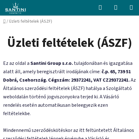
Ugrás
Keresés
KOSÁR
a
fő
Kezdőlap
/
Üzleti feltételek (ÁSZF)
tartalomhoz
Üzleti feltételek (ÁSZF)
Ez az oldal a
Santini Group s.r.o.
tulajdonában és igazgatása
alatt áll, amely beregisztrált irodájának címe:
č.p. 65, 739 51
Dobrá, Csehország. Cégszám: 29372241, VAT CZ29372241.
Az
Általános szerződési feltételek (ÁSZF) hatálya a Szolgáltató
weboldalán történő jogviszonyokra terjed ki. A Vásárló
rendelés esetén automatikusan beleegyezik ezen
feltételekbe.
Mindennemű szerződéskötéskor az itt feltüntetett Általános
szerződési feltételek lépnek érvénybe a Vásárló és