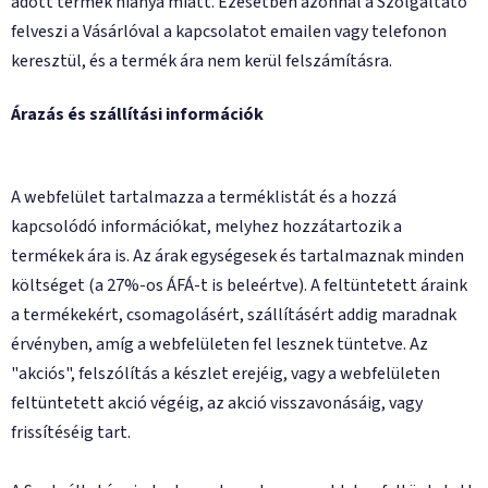
adott termék hiánya miatt. Ezesetben azonnal a Szolgáltató
felveszi a Vásárlóval a kapcsolatot emailen vagy telefonon
keresztül, és a termék ára nem kerül felszámításra.
Árazás és szállítási információk
A webfelület tartalmazza a terméklistát és a hozzá
kapcsolódó információkat, melyhez hozzátartozik a
termékek ára is. Az árak egységesek és tartalmaznak minden
költséget (a 27%-os ÁFÁ-t is beleértve). A feltüntetett áraink
a termékekért, csomagolásért, szállításért addig maradnak
érvényben, amíg a webfelületen fel lesznek tüntetve. Az
"akciós", felszólítás a készlet erejéig, vagy a webfelületen
feltüntetett akció végéig, az akció visszavonásáig, vagy
frissítéséig tart.