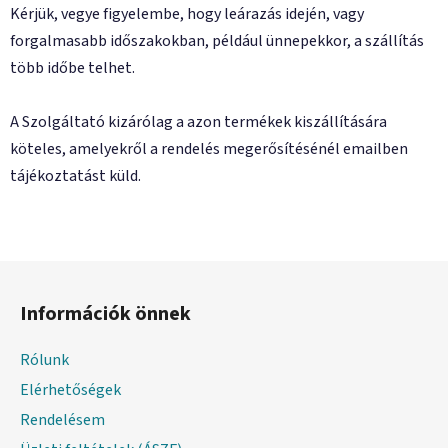
Kérjük, vegye figyelembe, hogy leárazás idején, vagy
forgalmasabb időszakokban, például ünnepekkor, a szállítás
több időbe telhet.
A Szolgáltató kizárólag a azon termékek kiszállítására
köteles, amelyekről a rendelés megerősítésénél emailben
tájékoztatást küld.
L
á
Információk önnek
b
l
Rólunk
é
Elérhetőségek
c
Rendelésem