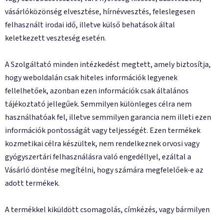
vásárlóközönség elvesztése, hírnévvesztés, feleslegesen
felhasznált irodai idő, illetve külső behatások által
keletkezett veszteség esetén.
A Szolgáltató minden intézkedést megtett, amely biztosítja,
hogy weboldalán csak hiteles információk legyenek
fellelhetőek, azonban ezen információk csak általános
tájékoztató jellegűek. Semmilyen különleges célra nem
használhatóak fel, illetve semmilyen garancia nem illeti ezen
információk pontosságát vagy teljességét. Ezen termékek
kozmetikai célra készültek, nem rendelkeznek orvosi vagy
gyógyszertári felhasználásra való engedéllyel, ezáltal a
Vásárló döntése megítélni, hogy számára megfelelőek-e az
adott termékek.
A termékkel kiküldött csomagolás, címkézés, vagy bármilyen