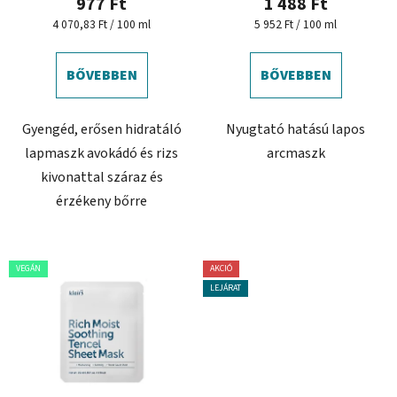
977 Ft
1 488 Ft
á
Egységár:
Egységár:
4 070,83 Ft / 100 ml
5 952 Ft / 100 ml
j
a
BŐVEBBEN
BŐVEBBEN
Gyengéd, erősen hidratáló
Nyugtató hatású lapos
lapmaszk avokádó és rizs
arcmaszk
kivonattal száraz és
érzékeny bőrre
VEGÁN
AKCIÓ
LEJÁRAT