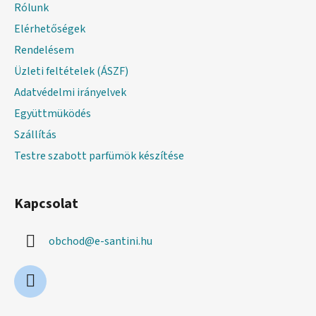
l
Rólunk
é
Elérhetőségek
c
Rendelésem
Üzleti feltételek (ÁSZF)
Adatvédelmi irányelvek
Együttmüködés
Szállítás
Testre szabott parfümök készítése
Kapcsolat
obchod
@
e-santini.hu