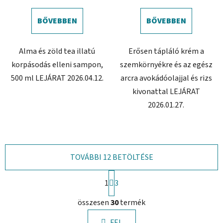
BŐVEBBEN
BŐVEBBEN
Alma és zöld tea illatú
Erősen tápláló krém a
korpásodás elleni sampon,
szemkörnyékre és az egész
500 ml LEJÁRAT 2026.04.12.
arcra avokádóolajjal és rizs
kivonattal LEJÁRAT
2026.01.27.
TOVÁBBI 12 BETÖLTÉSE
L
1
a
3
p
L
o
összesen
30
termék
i
z
s
á
FEL