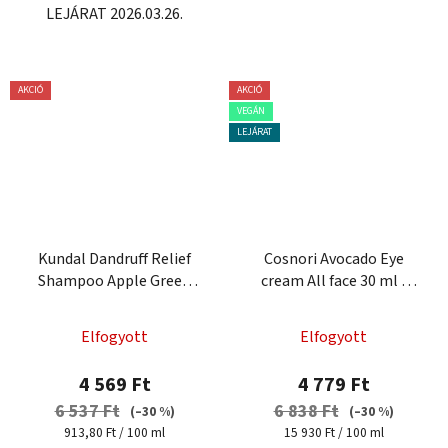
LEJÁRAT 2026.03.26.
AKCIÓ
AKCIÓ
VEGÁN
LEJÁRAT
Kundal Dandruff Relief
Cosnori Avocado Eye
Shampoo Apple Green
cream All face 30 ml -
Tea 500 ml - korpásodás
tápláló krém
elleni sampon
Elfogyott
Elfogyott
4 569 Ft
4 779 Ft
6 537 Ft
6 838 Ft
(–30 %)
(–30 %)
Egységár:
Egységár:
913,80 Ft / 100 ml
15 930 Ft / 100 ml