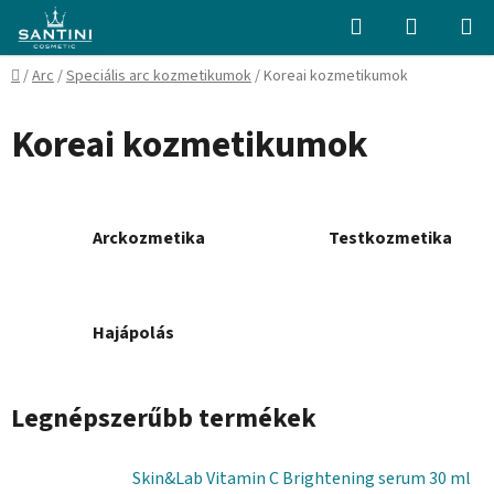
Ugrás
Keresés
KOSÁR
a
fő
Kezdőlap
/
Arc
/
Speciális arc kozmetikumok
/
Koreai kozmetikumok
tartalomhoz
Koreai kozmetikumok
Arckozmetika
Testkozmetika
Hajápolás
Legnépszerűbb termékek
Skin&Lab Vitamin C Brightening serum 30 ml