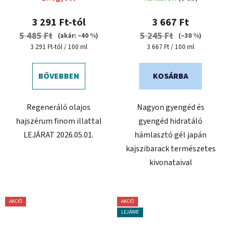
3 291 Ft-tól
3 667 Ft
5 485 Ft
5 245 Ft
(akár: –40 %)
(–30 %)
Egységár:
Egységár:
3 291 Ft-tól / 100 ml
3 667 Ft / 100 ml
BŐVEBBEN
KOSÁRBA
Regeneráló olajos
Nagyon gyengéd és
hajszérum finom illattal
gyengéd hidratáló
LEJÁRAT 2026.05.01.
hámlasztó gél japán
kajszibarack természetes
kivonataival
AKCIÓ
AKCIÓ
LEJÁRAT