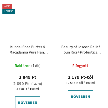
AKCIÓ
LEJÁRAT
Kundal Shea Butter &
Beauty of Joseon Relief
Macadamia Pure Hand
Sun Rice+Probiotics
Cream Aroma Edition 50
SPF50+ Bőrvédő krém
ml - tápláló kézkrém
probiotikumokkal
Raktáron
(1 db)
Elfogyott
1 849 Ft
2 179 Ft-tól
Egységár:
12 594 Ft-tól / 100 ml
2 690 Ft
(–31 %)
Egységár:
3 698 Ft / 100 ml
BŐVEBBEN
BŐVEBBEN