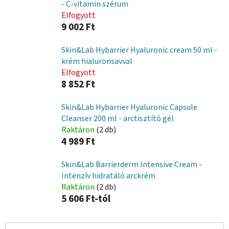
- C-vitamin szérum
Elfogyott
9 002 Ft
Skin&Lab Hybarrier Hyaluronic cream 50 ml -
krém hialuronsavval
Elfogyott
8 852 Ft
Skin&Lab Hybarrier Hyaluronic Capsule
Cleanser 200 ml - arctisztító gél
Raktáron
(2 db)
4 989 Ft
Skin&Lab Barrierderm Intensive Cream -
Intenzív hidratáló arckrém
Raktáron
(2 db)
5 606 Ft-tól
T