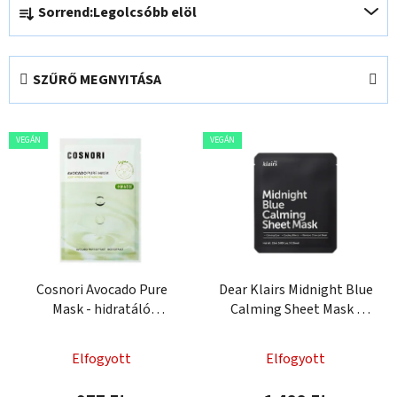
Sorrend:
Legolcsóbb elöl
e
r
m
SZŰRŐ MEGNYITÁSA
é
k
T
e
VEGÁN
VEGÁN
e
k
r
r
m
e
é
n
k
d
e
e
k
Cosnori Avocado Pure
Dear Klairs Midnight Blue
z
Mask - hidratáló
Calming Sheet Mask -
l
é
lapmaszk
nyugtató arcpakolás
i
s
s
Elfogyott
Elfogyott
e
t