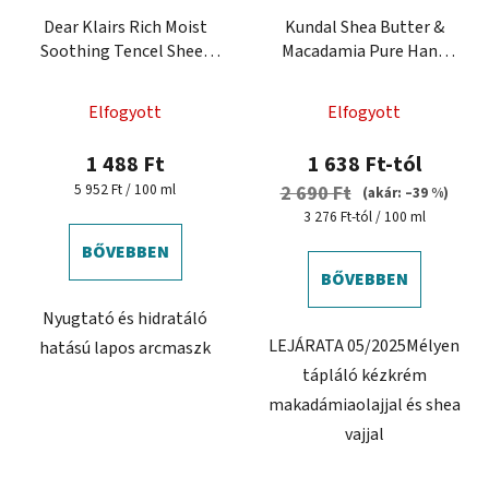
Dear Klairs Rich Moist
Kundal Shea Butter &
Soothing Tencel Sheet
Macadamia Pure Hand
Mask - hidratáló
Cream 50 ml - tápláló
arcpakolás
kézkrém
Elfogyott
Elfogyott
1 488 Ft
1 638 Ft-tól
Egységár:
5 952 Ft / 100 ml
2 690 Ft
(akár: –39 %)
Egységár:
3 276 Ft-tól / 100 ml
BŐVEBBEN
BŐVEBBEN
Nyugtató és hidratáló
LEJÁRATA 05/2025Mélyen
hatású lapos arcmaszk
tápláló kézkrém
makadámiaolajjal és shea
vajjal