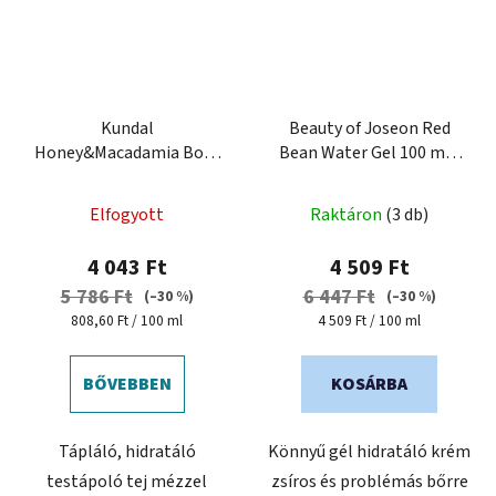
Kundal
Beauty of Joseon Red
Honey&Macadamia Body
Bean Water Gel 100 ml -
Lotion 500 ml - tápláló
hidratáló gél krém
testápoló
Elfogyott
Raktáron
(3 db)
4 043 Ft
4 509 Ft
5 786 Ft
6 447 Ft
(–30 %)
(–30 %)
Egységár:
Egységár:
808,60 Ft / 100 ml
4 509 Ft / 100 ml
BŐVEBBEN
KOSÁRBA
Tápláló, hidratáló
Könnyű gél hidratáló krém
testápoló tej mézzel
zsíros és problémás bőrre