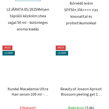
Bőrvédő krém
LEJÁRATA 05/2025Mélyen
SPF50+/PA++++ rizs
tápláló kézkrém shea
kivonattal és
vajjal 50 ml - különleges
probiotikumokkal
aroma kiadás
AKCIÓ
AKCIÓ
LEJÁRAT
LEJÁRAT
Kundal Macadamia Ultra
Beauty of Joseon Apricot
Hair serum 100 ml -
Blossom peeling gel 100
regeneráló hajszérum
ml - gyengéd hámlasztó
gél
Elfogyott
Raktáron
(3 db)