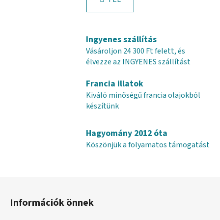
t
s
a
i
r
Ingyenes szállítás
á
Vásároljon 24 300 Ft felett, és
n
élvezze az INGYENES szállítást
y
í
Francia illatok
t
Kiváló minőségű francia olajokból
á
készítünk
s
e
Hagyomány 2012 óta
l
e
Köszönjük a folyamatos támogatást
m
e
i
L
á
Információk önnek
b