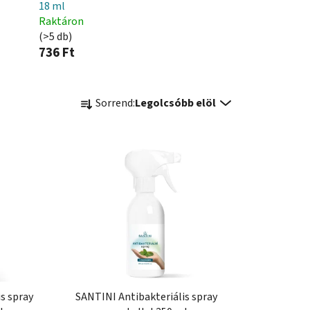
18 ml
Raktáron
(>5 db)
736 Ft
T
Sorrend:
Legolcsóbb elöl
e
r
m
é
k
e
k
r
e
n
d
s spray
SANTINI Antibakteriális spray
e