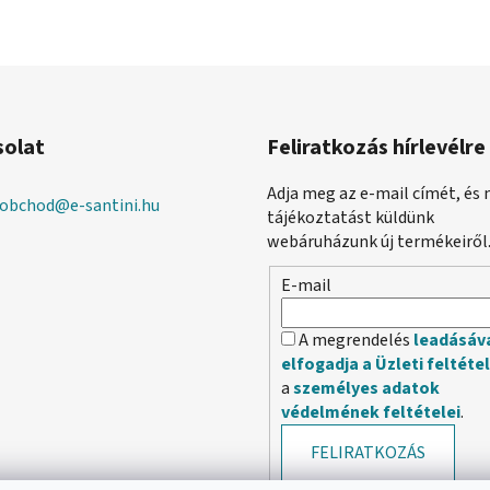
solat
Feliratkozás hírlevélre
Adja meg az e-mail címét, és 
obchod
@
e-santini.hu
tájékoztatást küldünk
webáruházunk új termékeiről
E-mail
A megrendelés
leadásáv
elfogadja a Üzleti feltéte
a
személyes adatok
védelmének feltételei
.
FELIRATKOZÁS