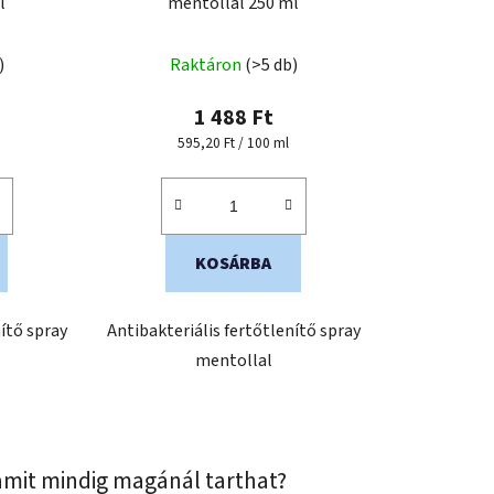
l
mentollal 250 ml
z
é
)
Raktáron
(>5 db)
s
e
1 488 Ft
Egységár:
595,20 Ft / 100 ml
KOSÁRBA
nítő spray
Antibakteriális fertőtlenítő spray
mentollal
 amit mindig magánál tarthat?