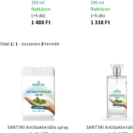
250 ml
100 ml
Raktáron
Raktáron
(>5 db)
(>5 db)
1 488 Ft
1 338 Ft
Oldal
1
/
1
- összesen
3
termék
T
e
r
m
é
k
e
k
l
SANTINI Antibakteriális spray
SANTINI Antibakteriáli
i