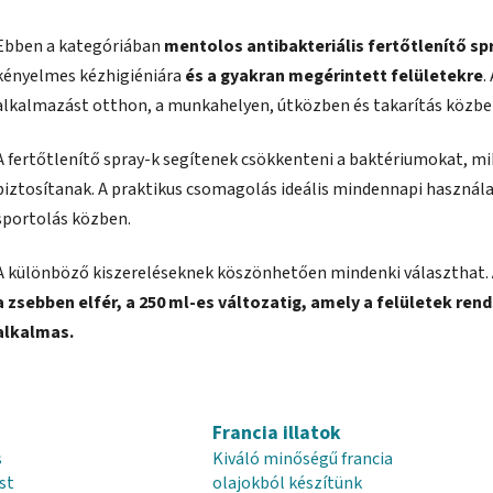
t
a
Ebben a kategóriában
mentolos antibakteriális fertőtlenítő sp
i
kényelmes kézhigiéniára
és a gyakran megérintett felületekre
.
r
alkalmazást otthon, a munkahelyen, útközben és takarítás közbe
á
n
y
A fertőtlenítő spray-k segítenek csökkenteni a baktériumokat, m
í
biztosítanak. A praktikus csomagolás ideális mindennapi használ
t
sportolás közben.
á
s
A különböző kiszereléseknek köszönhetően mindenki választhat.
e
l
a zsebben elfér, a 250 ml-es változatig, amely a felületek rend
e
alkalmas.
m
e
i
Francia illatok
s
Kiváló minőségű francia
st
olajokból készítünk