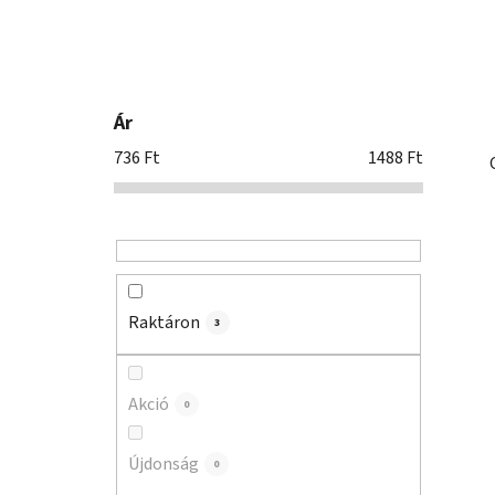
n
e
l
Ár
736
Ft
1488
Ft
Raktáron
3
Akció
0
Újdonság
0