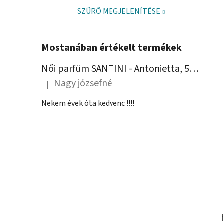
SZŰRŐ MEGJELENÍTÉSE
Mostanában értékelt termékek
Női parfüm SANTINI - Antonietta, 50 ml
Nagy józsefné
|
A termék értékelése 5-ből 5 csillag.
Nekem évek óta kedvenc !!!!