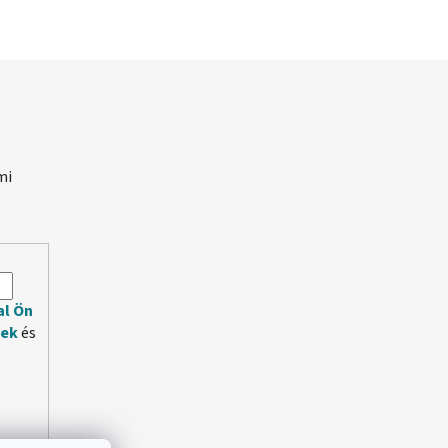
mi
.
al Ön
lek
és