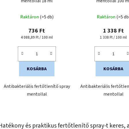
mentollal 18 ml
mentollal 100 m
s
t
Raktáron
(>5 db)
Raktáron
(>5 db
á
j
736 Ft
1 338 Ft
a
Egységár:
Egységár:
4 088,89 Ft / 100 ml
1 338 Ft / 100 ml
KOSÁRBA
KOSÁRBA
Antibakteriális fertőtlenítő spray
Antibakteriális fertőtle
mentollal
mentollal
L
i
Hatékony és praktikus fertőtlenítő spray-t keres,
s