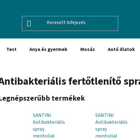
Test
Anya és gyermek
Mosás
Autó illatok
Antibakteriális fertőtlenítő sp
Legnépszerűbb termékek
SANTINI
SANTINI
Antibakteriális
Antibakteriális
spray
spray
mentollal
mentollal