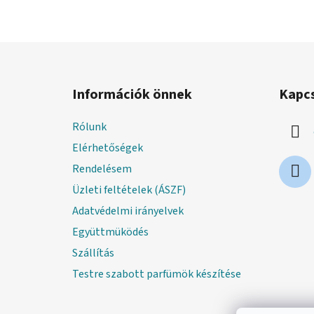
L
á
Információk önnek
Kapc
b
l
Rólunk
é
Elérhetőségek
c
Rendelésem
Üzleti feltételek (ÁSZF)
Adatvédelmi irányelvek
Együttmüködés
Szállítás
Testre szabott parfümök készítése