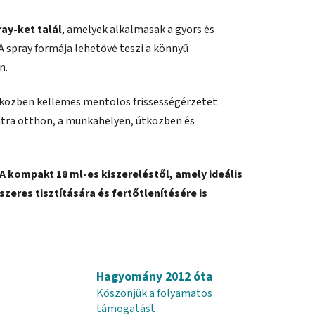
ray-ket talál
, amelyek alkalmasak a gyors és
 A spray formája lehetővé teszi a könnyű
n.
iközben kellemes mentolos frissességérzetet
atra otthon, a munkahelyen, útközben és
A kompakt 18 ml-es kiszereléstől, amely ideális
szeres tisztítására és fertőtlenítésére is
Hagyomány 2012 óta
Köszönjük a folyamatos
támogatást