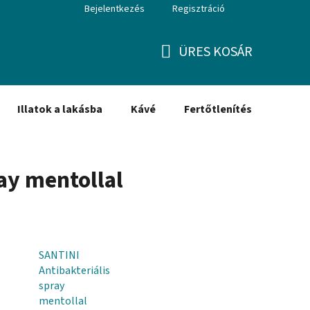
Bejelentkezés
Regisztráció
ÜRES KOSÁR
KOSÁR
Illatok a lakásba
Kávé
Fertőtlenítés
Ajánd
ray mentollal
SANTINI
Antibakteriális
spray
mentollal