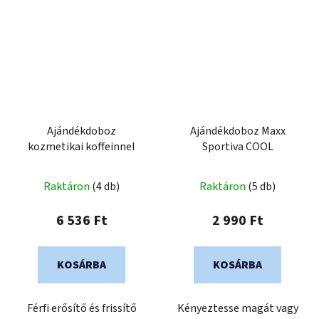
Ajándékdoboz
Ajándékdoboz Maxx
kozmetikai koffeinnel
Sportiva COOL
Raktáron
(4 db)
Raktáron
(5 db)
6 536 Ft
2 990 Ft
KOSÁRBA
KOSÁRBA
Férfi erősítő és frissítő
Kényeztesse magát vagy