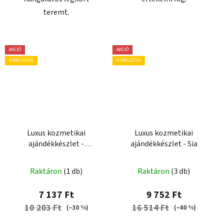
teremt.
AKCIÓ
AKCIÓ
KIÁRUSÍTÁS
KIÁRUSÍTÁS
Luxus kozmetikai
Luxus kozmetikai
ajándékkészlet -
ajándékkészlet - Sia
Gyermekeknek
A
Raktáron
(1 db)
Raktáron
(3 db)
termék
átlagos
7 137 Ft
9 752 Ft
értékelése
10 203 Ft
16 514 Ft
(–30 %)
(–40 %)
5-