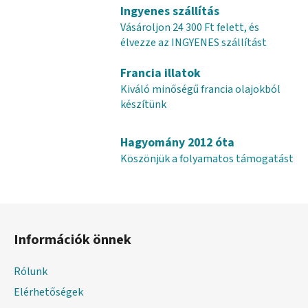
r
Ingyenes szállítás
á
Vásároljon 24 300 Ft felett, és
n
élvezze az INGYENES szállítást
y
í
Francia illatok
t
Kiváló minőségű francia olajokból
á
készítünk
s
e
Hagyomány 2012 óta
l
e
Köszönjük a folyamatos támogatást
m
e
i
L
á
Információk önnek
b
l
Rólunk
é
Elérhetőségek
c