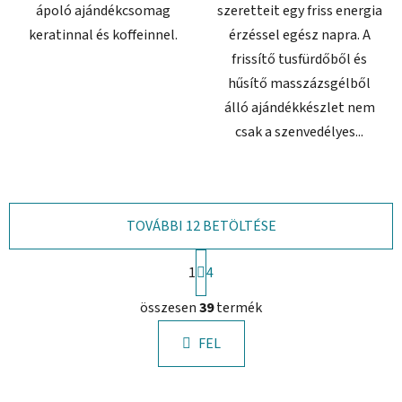
ápoló ajándékcsomag
szeretteit egy friss energia
keratinnal és koffeinnel.
érzéssel egész napra. A
frissítő tusfürdőből és
hűsítő masszázsgélből
álló ajándékkészlet nem
csak a szenvedélyes...
TOVÁBBI 12 BETÖLTÉSE
L
1
a
4
p
L
o
összesen
39
termék
i
z
s
á
FEL
t
s
a
i