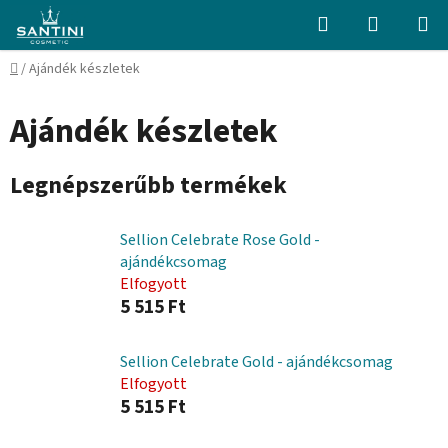
Ugrás
Keresés
KOSÁR
a
fő
Kezdőlap
/
Ajándék készletek
tartalomhoz
Ajándék készletek
Legnépszerűbb termékek
Sellion Celebrate Rose Gold -
ajándékcsomag
Elfogyott
5 515 Ft
Sellion Celebrate Gold - ajándékcsomag
Elfogyott
5 515 Ft