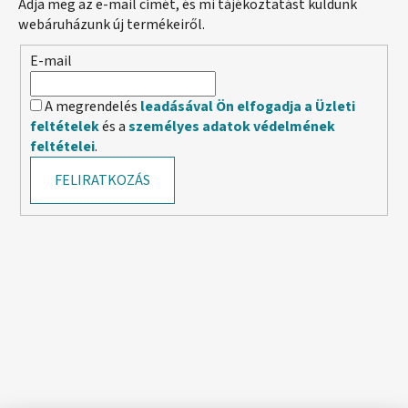
Adja meg az e-mail címét, és mi tájékoztatást küldünk
webáruházunk új termékeiről.
E-mail
A megrendelés
leadásával Ön elfogadja a Üzleti
feltételek
és a
személyes adatok védelmének
feltételei
.
FELIRATKOZÁS