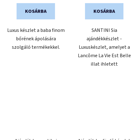
ből
KOSÁRBA
KOSÁRBA
5,0
csillag.
Luxus készlet a baba finom
SANTINI Sia
bőrének ápolására
ajándékkészlet -
szolgáló termékekkel.
Luxuskészlet, amelyet a
Lancôme La Vie Est Belle
illat ihletett