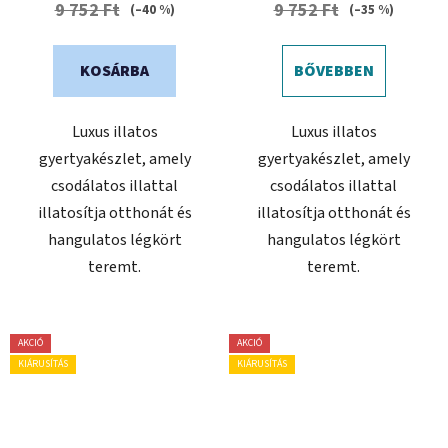
9 752 Ft
9 752 Ft
(–40 %)
(–35 %)
5-
ből
KOSÁRBA
BŐVEBBEN
0,0
csillag.
Luxus illatos
Luxus illatos
gyertyakészlet, amely
gyertyakészlet, amely
csodálatos illattal
csodálatos illattal
illatosítja otthonát és
illatosítja otthonát és
hangulatos légkört
hangulatos légkört
teremt.
teremt.
AKCIÓ
AKCIÓ
KIÁRUSÍTÁS
KIÁRUSÍTÁS