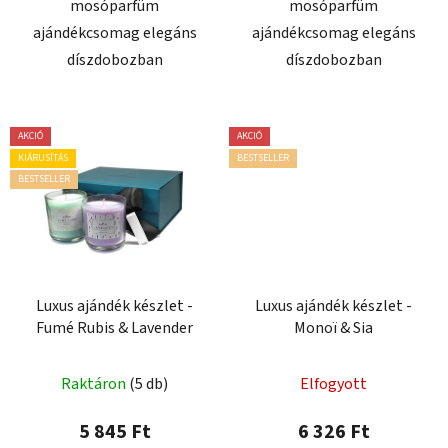
mosóparfüm
mosóparfüm
ajándékcsomag elegáns
ajándékcsomag elegáns
díszdobozban
díszdobozban
AKCIÓ
AKCIÓ
KIÁRUSÍTÁS
BESTSELLER
BESTSELLER
Luxus ajándék készlet -
Luxus ajándék készlet -
Fumé Rubis & Lavender
Monoï & Sia
A
Raktáron
(5 db)
Elfogyott
termék
átlagos
5 845 Ft
6 326 Ft
értékelése