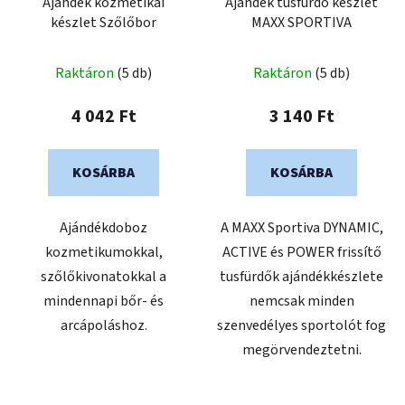
Ajándék kozmetikai
Ajándék tusfürdő készlet
készlet Szőlőbor
MAXX SPORTIVA
Raktáron
(5 db)
Raktáron
(5 db)
4 042 Ft
3 140 Ft
KOSÁRBA
KOSÁRBA
Ajándékdoboz
A MAXX Sportiva DYNAMIC,
kozmetikumokkal,
ACTIVE és POWER frissítő
szőlőkivonatokkal a
tusfürdők ajándékkészlete
mindennapi bőr- és
nemcsak minden
arcápoláshoz.
szenvedélyes sportolót fog
megörvendeztetni.