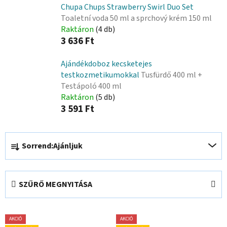
Chupa Chups Strawberry Swirl Duo Set
Toaletní voda 50 ml a sprchový krém 150 ml
Raktáron
(4 db)
3 636 Ft
Ajándékdoboz kecsketejes
testkozmetikumokkal
Tusfürdő 400 ml +
Testápoló 400 ml
Raktáron
(5 db)
3 591 Ft
T
Sorrend:
Ajánljuk
e
r
m
SZŰRŐ MEGNYITÁSA
é
k
T
e
AKCIÓ
AKCIÓ