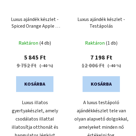
Luxus ajándék készlet -
Luxus ajándék készlet -
Spiced Orange Apple &
Testápolás
Golden Apple
A
Raktáron
(4 db)
Raktáron
(1 db)
termék
átlagos
5 845 Ft
7 198 Ft
értékelése
9 752 Ft
12 006 Ft
(–40 %)
(–40 %)
5-
ből
KOSÁRBA
KOSÁRBA
0,0
csillag.
Luxus illatos
A luxus testápoló
gyertyakészlet, amely
ajándékkészlet tele van
csodálatos illattal
olyan alapvető dolgokkal,
illatosítja otthonát és
amelyeket minden nő
hangulatos légkört
értékelni fog.