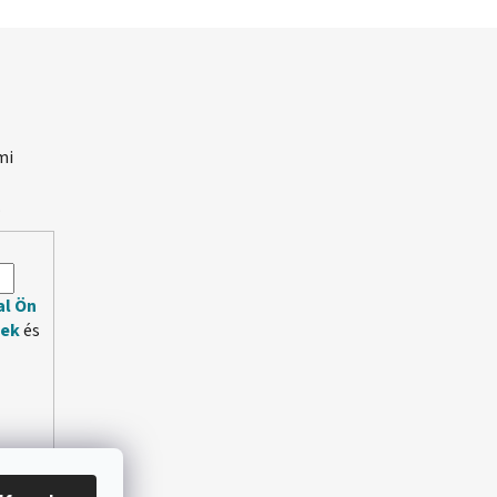
mi
.
al Ön
lek
és