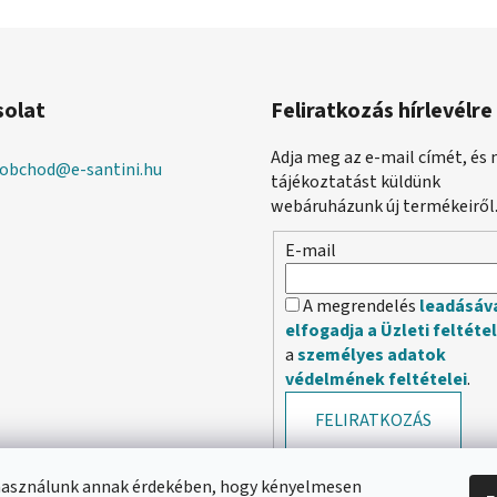
solat
Feliratkozás hírlevélre
Adja meg az e-mail címét, és 
obchod
@
e-santini.hu
tájékoztatást küldünk
webáruházunk új termékeiről
E-mail
A megrendelés
leadásáv
elfogadja a Üzleti feltéte
a
személyes adatok
védelmének feltételei
.
FELIRATKOZÁS
használunk annak érdekében, hogy kényelmesen