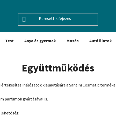
Test
Anya és gyermek
Mosás
Autó illatok
Együttmüködés
értékesítési hálózatok kialakítására a Santini Cosmetic terméke
ám parfümök gyártásával is.
 lehetőség.