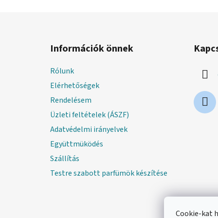
L
á
Információk önnek
Kapc
b
l
Rólunk
é
Elérhetőségek
c
Rendelésem
Üzleti feltételek (ÁSZF)
Adatvédelmi irányelvek
Együttmüködés
Szállítás
Testre szabott parfümök készítése
Cookie-kat 