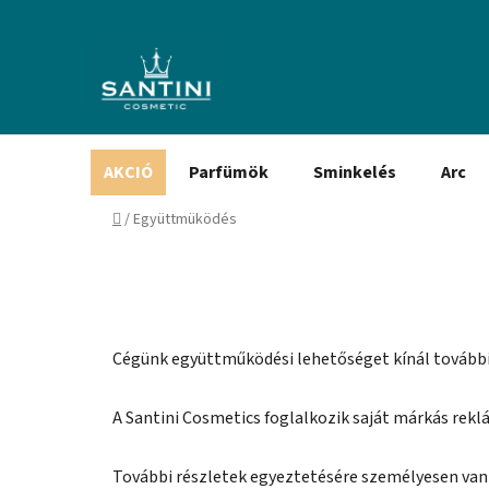
Ugrás
a
fő
tartalomhoz
AKCIÓ
Parfümök
Sminkelés
Arc
Kezdőlap
/
Együttmüködés
Cégünk együttműködési lehetőséget kínál további 
A Santini Cosmetics foglalkozik saját márkás rekl
További részletek egyeztetésére személyesen van