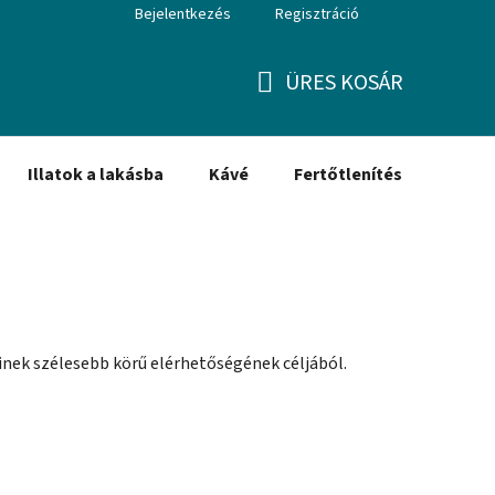
Bejelentkezés
Regisztráció
ÜRES KOSÁR
KOSÁR
Illatok a lakásba
Kávé
Fertőtlenítés
Ajánd
inek szélesebb körű elérhetőségének céljából.