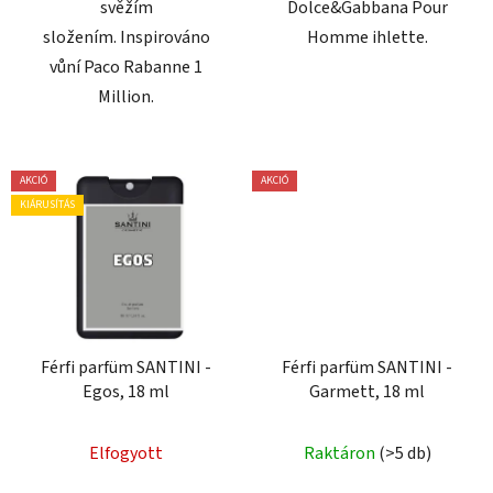
svěžím
Dolce&Gabbana Pour
složením. Inspirováno
Homme ihlette.
vůní Paco Rabanne 1
Million.
AKCIÓ
AKCIÓ
KIÁRUSÍTÁS
Férfi parfüm SANTINI -
Férfi parfüm SANTINI -
Egos, 18 ml
Garmett, 18 ml
Elfogyott
Raktáron
(>5 db)