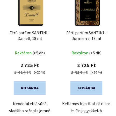
r
r
m
e
é
n
k
d
e
e
k
Férfi parfüm SANTINI -
Férfi parfüm SANTINI -
z
Daniell, 18 ml
Durmierre, 18 ml
l
é
i
s
s
Raktáron
(>5 db)
Raktáron
(>5 db)
e
t
2 725 Ft
2 725 Ft
á
3 414 Ft
3 414 Ft
(–20 %)
(–20 %)
j
a
KOSÁRBA
KOSÁRBA
Neodolatelná vůně
Kellemes friss illat citrusos
sladšího ražení s jemně
és fás jegyekkel. A