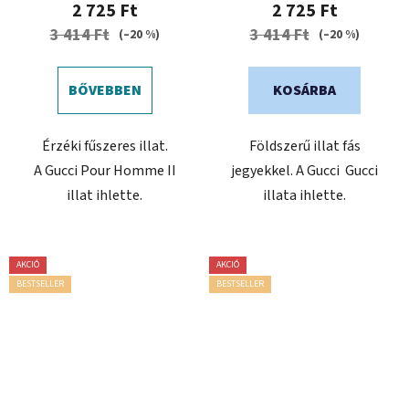
2 725 Ft
2 725 Ft
3 414 Ft
3 414 Ft
(–20 %)
(–20 %)
BŐVEBBEN
KOSÁRBA
Érzéki fűszeres illat.
Földszerű illat fás
A Gucci Pour Homme II
jegyekkel. A Gucci Gucci
illat ihlette.
illata ihlette.
AKCIÓ
AKCIÓ
BESTSELLER
BESTSELLER