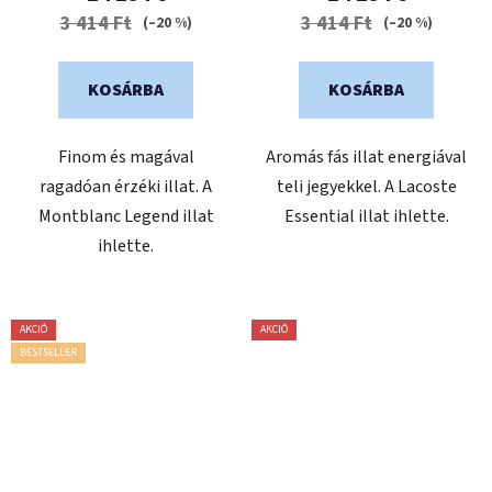
értékelése
3 414 Ft
3 414 Ft
(–20 %)
(–20 %)
5-
ből
KOSÁRBA
KOSÁRBA
0,0
csillag.
Finom és magával
Aromás fás illat energiával
ragadóan érzéki illat. A
teli jegyekkel. A Lacoste
Montblanc Legend illat
Essential illat ihlette.
ihlette.
AKCIÓ
AKCIÓ
BESTSELLER