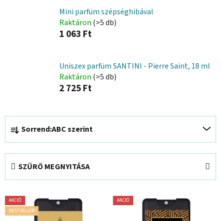
Mini parfüm szépséghibával
Raktáron
(>5 db)
1 063 Ft
Uniszex parfüm SANTINI - Pierre Saint, 18 ml
Raktáron
(>5 db)
2 725 Ft
T
Sorrend:
ABC szerint
e
r
m
SZŰRŐ MEGNYITÁSA
é
k
T
e
AKCIÓ
AKCIÓ
e
k
BESTSELLER