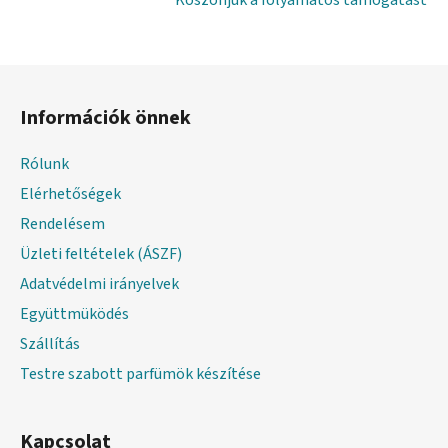
L
á
Információk önnek
b
l
Rólunk
é
Elérhetőségek
c
Rendelésem
Üzleti feltételek (ÁSZF)
Adatvédelmi irányelvek
Együttmüködés
Szállítás
Testre szabott parfümök készítése
Kapcsolat