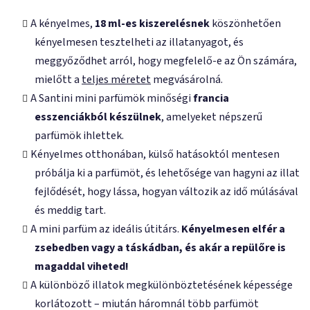
m
e
A kényelmes,
18 ml-es kiszerelésnek
köszönhetően
i
kényelmesen tesztelheti az illatanyagot, és
meggyőződhet arról, hogy megfelelő-e az Ön számára,
mielőtt a
teljes méretet
megvásárolná.
A Santini mini parfümök minőségi
francia
esszenciákból készülnek
, amelyeket népszerű
parfümök ihlettek.
Kényelmes otthonában, külső hatásoktól mentesen
próbálja ki a parfümöt, és lehetősége van hagyni az illat
fejlődését, hogy lássa, hogyan változik az idő múlásával
és meddig tart.
A mini parfüm az ideális útitárs.
Kényelmesen elfér a
zsebedben vagy a táskádban, és akár a repülőre is
magaddal viheted!
A különböző illatok megkülönböztetésének képessége
korlátozott – miután háromnál több parfümöt