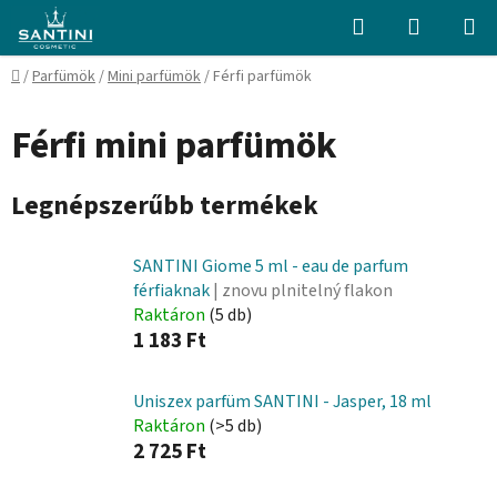
Ugrás
Keresés
KOSÁR
a
fő
Kezdőlap
/
Parfümök
/
Mini parfümök
/
Férfi parfümök
tartalomhoz
Férfi mini parfümök
Legnépszerűbb termékek
SANTINI Giome 5 ml - eau de parfum
férfiaknak
| znovu plnitelný flakon
Raktáron
(5 db)
1 183 Ft
Uniszex parfüm SANTINI - Jasper, 18 ml
Raktáron
(>5 db)
2 725 Ft