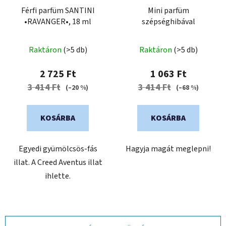
Férfi parfüm SANTINI
Mini parfüm
•RAVANGER•, 18 ml
szépséghibával
A
Raktáron
(>5 db)
Raktáron
(>5 db)
termék
átlagos
2 725 Ft
1 063 Ft
értékelése
3 414 Ft
3 414 Ft
(–20 %)
(–68 %)
5-
ből
KOSÁRBA
KOSÁRBA
0,0
csillag.
Egyedi gyümölcsös-fás
Hagyja magát meglepni!
illat. A Creed Aventus illat
ihlette.