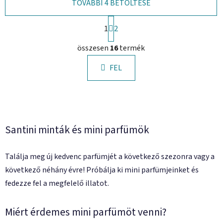
TOVÁBBI 4 BETÖLTÉSE
L
1
a
2
p
L
o
összesen
16
termék
i
z
s
á
FEL
t
s
a
i
r
á
n
Santini minták és mini parfümök
y
í
Találja meg új kedvenc parfümjét a következő szezonra vagy a
t
á
következő néhány évre! Próbálja ki mini parfümjeinket és
s
fedezze fel a megfelelő illatot.
e
l
Miért érdemes mini parfümöt venni?
e