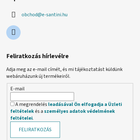
obchod
@
e-santini.hu
Feliratkozás hírlevélre
Adja meg az e-mail címét, és mi tájékoztatást küldünk
webáruházunk új termékeiről.
E-mail
A megrendelés
leadásával Ön elfogadja a Üzleti
feltételek
és a
személyes adatok védelmének
feltételei
.
FELIRATKOZÁS