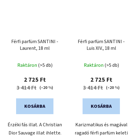
Férfi parfüm SANTINI -
Férfi parfüm SANTINI -
Laurent, 18 ml
Luis XIV., 18 ml
Raktáron
(>5 db)
Raktáron
(>5 db)
2 725 Ft
2 725 Ft
3 414 Ft
3 414 Ft
(–20 %)
(–20 %)
KOSÁRBA
KOSÁRBA
Érzéki fás illat. A Christian
Karizmatikus és magával
Dior Sauvage illat ihlette.
ragadó férfi parfüm keleti