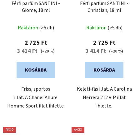
Férfi parfüm SANTINI -
Férfi parfüm SANTINI -
Giome, 18 ml
Christian, 18 ml
Raktáron
(>5 db)
Raktáron
(>5 db)
2 725 Ft
2 725 Ft
3 414 Ft
3 414 Ft
(–20 %)
(–20 %)
KOSÁRBA
KOSÁRBA
Friss, sportos
Keleti-fás illat. A Carolina
illat. A Chanel Allure
Herrera 212 VIP illat
Homme Sport illat ihlette.
ihlette.
AKCIÓ
AKCIÓ