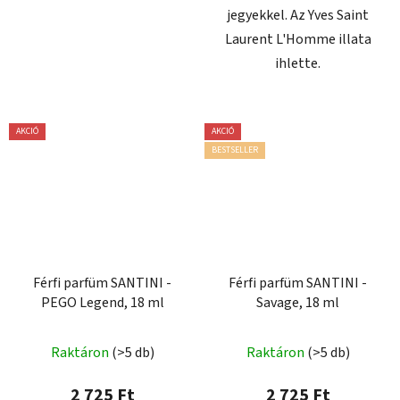
jegyekkel. Az Yves Saint
Laurent L'Homme illata
ihlette.
AKCIÓ
AKCIÓ
BESTSELLER
Férfi parfüm SANTINI -
Férfi parfüm SANTINI -
PEGO Legend, 18 ml
Savage, 18 ml
A
Raktáron
(>5 db)
Raktáron
(>5 db)
termék
átlagos
2 725 Ft
2 725 Ft