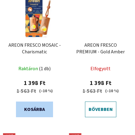
AREON FRESCO MOSAIC -
AREON FRESCO
Charismatic
PREMIUM - Gold Amber
Raktáron
(1 db)
Elfogyott
1 398 Ft
1 398 Ft
1 563 Ft
1 563 Ft
(–10 %)
(–10 %)
KOSÁRBA
BŐVEBBEN