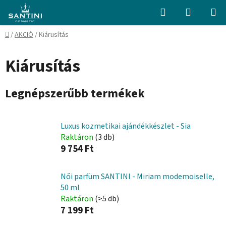
Ugrás
Keresés
KOSÁR
a
fő
Kezdőlap
/
AKCIÓ
/
Kiárusítás
tartalomhoz
Kiárusítás
Legnépszerűbb termékek
Luxus kozmetikai ajándékkészlet - Sia
Raktáron
(3 db)
9 754 Ft
Női parfüm SANTINI - Miriam modemoiselle,
50 ml
Raktáron
(>5 db)
7 199 Ft