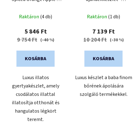
Golden Apple
Gyermekeknek
Raktáron
(4 db)
Raktáron
(1 db)
5 846 Ft
7 139 Ft
9 754 Ft
10 204 Ft
(–40 %)
(–30 %)
KOSÁRBA
KOSÁRBA
Luxus illatos
Luxus készlet a baba finom
gyertyakészlet, amely
bőrének ápolására
csodálatos illattal
szolgáló termékekkel.
illatosítja otthonát és
hangulatos légkört
teremt.