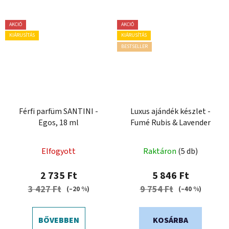
AKCIÓ
AKCIÓ
KIÁRUSÍTÁS
KIÁRUSÍTÁS
BESTSELLER
Férfi parfüm SANTINI -
Luxus ajándék készlet -
Egos, 18 ml
Fumé Rubis & Lavender
Elfogyott
Raktáron
(5 db)
2 735 Ft
5 846 Ft
3 427 Ft
9 754 Ft
(–20 %)
(–40 %)
BŐVEBBEN
KOSÁRBA