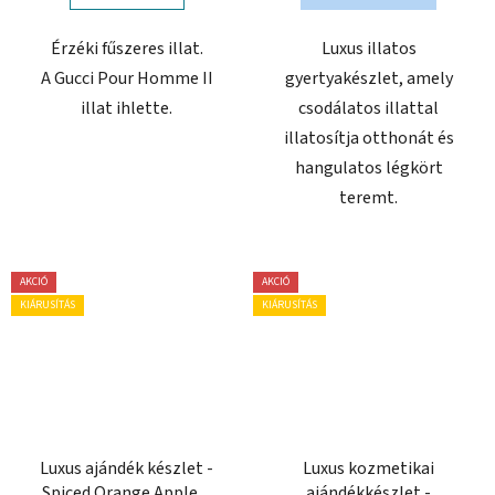
Érzéki fűszeres illat.
Luxus illatos
A Gucci Pour Homme II
gyertyakészlet, amely
illat ihlette.
csodálatos illattal
illatosítja otthonát és
hangulatos légkört
teremt.
AKCIÓ
AKCIÓ
KIÁRUSÍTÁS
KIÁRUSÍTÁS
Luxus ajándék készlet -
Luxus kozmetikai
Spiced Orange Apple &
ajándékkészlet -