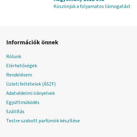
e
Köszönjük a folyamatos támogatást
m
e
i
L
á
Információk önnek
b
l
Rólunk
é
Elérhetőségek
c
Rendelésem
Üzleti feltételek (ÁSZF)
Adatvédelmi irányelvek
Együttmüködés
Szállítás
Testre szabott parfümök készítése