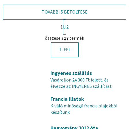
TOVÁBBI 5 BETÖLTÉSE
L
1
a
2
p
L
o
összesen
17
termék
i
z
s
á
FEL
t
s
a
i
r
Ingyenes szállítás
á
Vásároljon 24 300 Ft felett, és
n
élvezze az INGYENES szállítást
y
í
Francia illatok
t
Kiváló minőségű francia olajokból
á
készítünk
s
e
Hagyomány 2012 óta
l