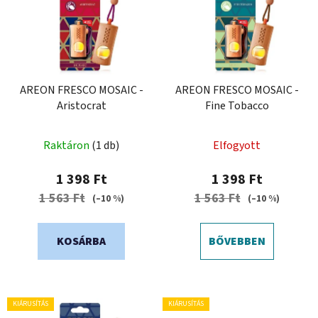
r
r
m
e
é
n
k
d
e
e
k
AREON FRESCO MOSAIC -
AREON FRESCO MOSAIC -
z
Aristocrat
Fine Tobacco
l
é
i
s
s
Raktáron
(1 db)
Elfogyott
e
t
1 398 Ft
1 398 Ft
á
1 563 Ft
1 563 Ft
(–10 %)
(–10 %)
j
a
KOSÁRBA
BŐVEBBEN
KIÁRUSÍTÁS
KIÁRUSÍTÁS