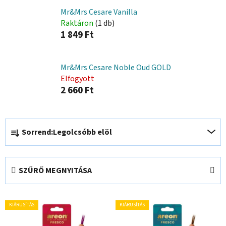
Mr&Mrs Cesare Vanilla
Raktáron
(1 db)
1 849 Ft
Mr&Mrs Cesare Noble Oud GOLD
Elfogyott
2 660 Ft
T
Sorrend:
Legolcsóbb elöl
e
r
m
SZŰRŐ MEGNYITÁSA
é
k
T
e
KIÁRUSÍTÁS
KIÁRUSÍTÁS
e
k