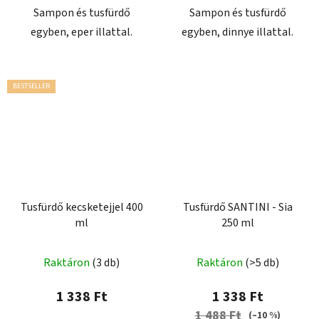
Sampon és tusfürdő
Sampon és tusfürdő
egyben, eper illattal.
egyben, dinnye illattal.
BESTSELLER
Tusfürdő kecsketejjel 400
Tusfürdő SANTINI - Sia
ml
250 ml
Raktáron
(3 db)
Raktáron
(>5 db)
1 338 Ft
1 338 Ft
1 488 Ft
(–10 %)