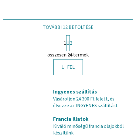
TOVÁBBI 12 BETÖLTÉSE
L
1
a
2
p
L
o
összesen
24
termék
i
z
s
á
FEL
t
s
a
i
r
Ingyenes szállítás
á
Vásároljon 24 300 Ft felett, és
n
élvezze az INGYENES szállítást
y
í
Francia illatok
t
Kiváló minőségű francia olajokból
á
készítünk