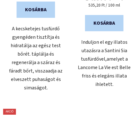
Egységár:
535,20 Ft / 100 ml
KOSÁRBA
KOSÁRBA
A kecsketejes tusfürdő
gyengéden tisztítja és
Induljon el egy illatos
hidratálja az egész test
utazásra a Santini Sia
bőrét. táplálja és
tusfürdővel,amelyet a
regenerálja a száraz és
Lancome La Vie est Belle
fáradt bőrt, visszaadja az
friss és elegáns illata
elveszett puhaságot és
ihletett.
simaságot.
AKCIÓ