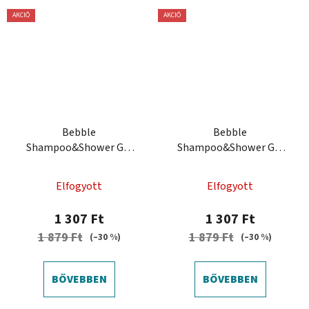
AKCIÓ
AKCIÓ
Bebble
Bebble
Shampoo&Shower Gel
Shampoo&Shower Gel
Strawberry 250 ml -
Watermelon 250 ml -
Sampon és tusfürdő Eper
Sampon és tusfürdő
Elfogyott
Elfogyott
Görögdinnye
1 307 Ft
1 307 Ft
1 879 Ft
1 879 Ft
(–30 %)
(–30 %)
BŐVEBBEN
BŐVEBBEN