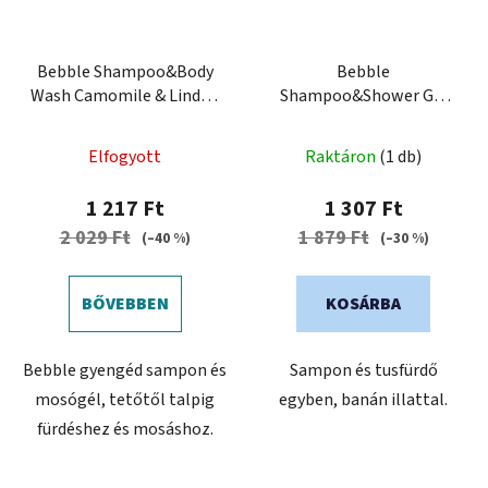
Bebble Shampoo&Body
Bebble
Wash Camomile & Linden
Shampoo&Shower Gel
400 ml - Sampon és
Banana 250 ml - Sampon
mosógél kamillával
és tusfürdő Banán
Elfogyott
Raktáron
(1 db)
1 217 Ft
1 307 Ft
2 029 Ft
1 879 Ft
(–40 %)
(–30 %)
BŐVEBBEN
KOSÁRBA
Bebble gyengéd sampon és
Sampon és tusfürdő
mosógél, tetőtől talpig
egyben, banán illattal.
fürdéshez és mosáshoz.