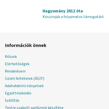
s
e
Hagyomány 2012 óta
l
e
Köszönjük a folyamatos támogatást
m
e
i
L
á
Információk önnek
b
l
Rólunk
é
Elérhetőségek
c
Rendelésem
Üzleti feltételek (ÁSZF)
Adatvédelmi irányelvek
Együttmüködés
Szállítás
Testre szabott parfümök készítése