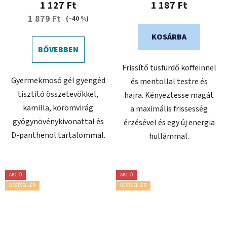
1 127 Ft
1 187 Ft
1 879 Ft
(–40 %)
KOSÁRBA
BŐVEBBEN
Frissítő tusfürdő koffeinnel
Gyermekmosó gél gyengéd
és mentollal testre és
tisztító összetevőkkel,
hajra. Kényeztesse magát
kamilla, körömvirág
a maximális frissesség
gyógynövénykivonattal és
érzésével és egy új energia
D-panthenol tartalommal.
hullámmal.
AKCIÓ
AKCIÓ
BESTSELLER
BESTSELLER