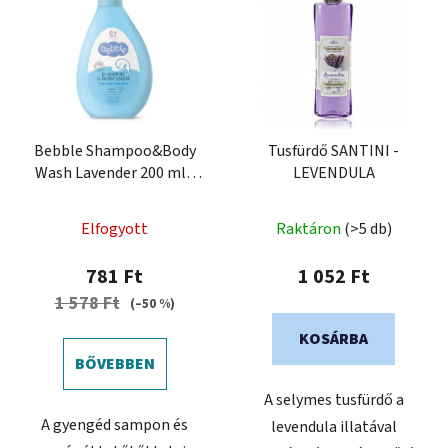
e
k
r
r
m
e
é
n
k
d
e
e
k
Bebble Shampoo&Body
Tusfürdő SANTINI -
z
Wash Lavender 200 ml -
LEVENDULA
l
é
Sampon és mosógél
i
s
levendulával
s
Elfogyott
Raktáron
(>5 db)
e
t
781 Ft
1 052 Ft
á
1 578 Ft
(–50 %)
j
a
KOSÁRBA
BŐVEBBEN
A selymes tusfürdő a
A gyengéd sampon és
levendula illatával