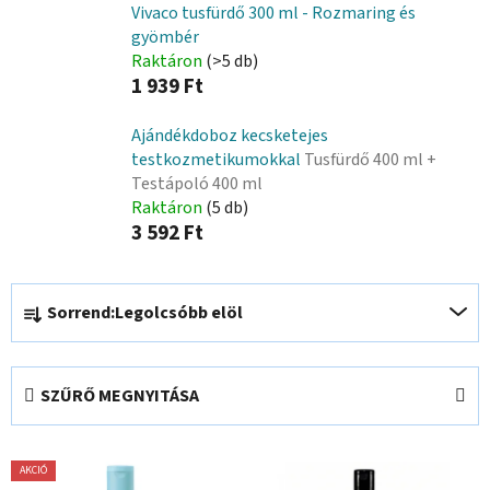
Vivaco tusfürdő 300 ml - Rozmaring és
gyömbér
Raktáron
(>5 db)
1 939 Ft
Ajándékdoboz kecsketejes
testkozmetikumokkal
Tusfürdő 400 ml +
Testápoló 400 ml
Raktáron
(5 db)
3 592 Ft
T
Sorrend:
Legolcsóbb elöl
e
r
m
SZŰRŐ MEGNYITÁSA
é
k
T
e
AKCIÓ