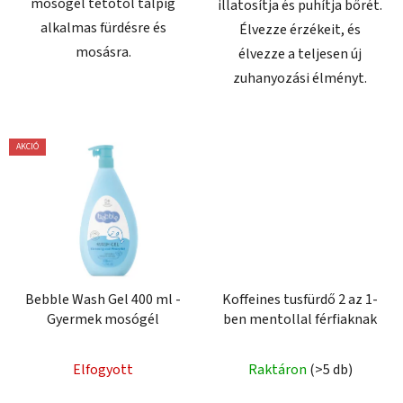
mosógél tetőtől talpig
illatosítja és puhítja bőrét.
alkalmas fürdésre és
Élvezze érzékeit, és
mosásra.
élvezze a teljesen új
zuhanyozási élményt.
AKCIÓ
Bebble Wash Gel 400 ml -
Koffeines tusfürdő 2 az 1-
Gyermek mosógél
ben mentollal férfiaknak
Elfogyott
Raktáron
(>5 db)