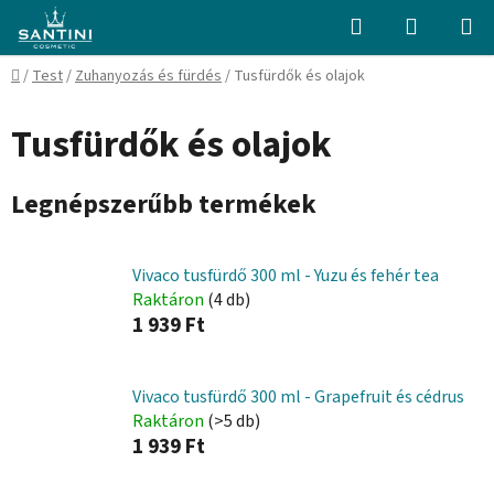
Ugrás
Keresés
KOSÁR
a
fő
Kezdőlap
/
Test
/
Zuhanyozás és fürdés
/
Tusfürdők és olajok
tartalomhoz
Tusfürdők és olajok
Legnépszerűbb termékek
Vivaco tusfürdő 300 ml - Yuzu és fehér tea
Raktáron
(4 db)
1 939 Ft
Vivaco tusfürdő 300 ml - Grapefruit és cédrus
Raktáron
(>5 db)
1 939 Ft