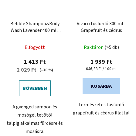
Bebble Shampoo&Body
Vivaco tusfürdő 300 ml -
Wash Lavender 400 ml -
Grapefruit és cédrus
Sampon és mosógél
levendulával
Elfogyott
Raktáron
(>5 db)
1 413 Ft
1 939 Ft
Egységár:
646,33 Ft / 100 ml
2 029 Ft
(–30 %)
KOSÁRBA
BŐVEBBEN
Természetes tusfürdő
A gyengéd sampon és
grapefruit és cédrus illattal
mosógél tetőtől
talpig alkalmas fürdésre és
mosásra.