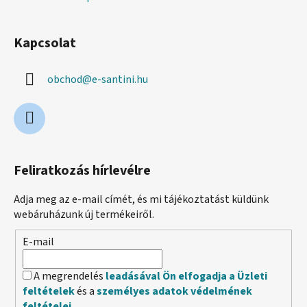
Kapcsolat
obchod
@
e-santini.hu
Feliratkozás hírlevélre
Adja meg az e-mail címét, és mi tájékoztatást küldünk
webáruházunk új termékeiről.
E-mail
A megrendelés
leadásával Ön elfogadja a Üzleti
feltételek
és a
személyes adatok védelmének
feltételei
.