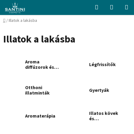
Ugrás
Keresés
KOSÁR
a
fő
Kezdőlap
/
Illatok a lakásba
tartalomhoz
Illatok a lakásba
Aroma
Légfrissítők
diffúzorok és
utántöltők
Otthoni
Gyertyák
illatminták
Illatos kövek
Aromaterápia
és
aromalámpák