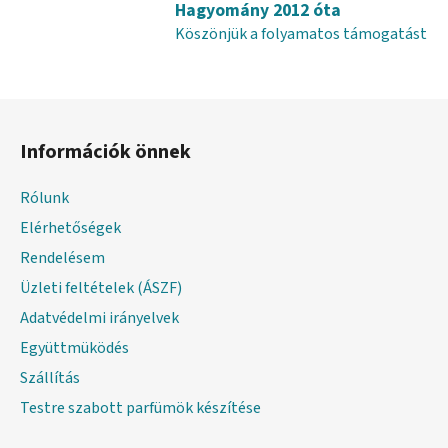
Hagyomány 2012 óta
l
e
Köszönjük a folyamatos támogatást
m
e
i
L
á
Információk önnek
b
l
Rólunk
é
Elérhetőségek
c
Rendelésem
Üzleti feltételek (ÁSZF)
Adatvédelmi irányelvek
Együttmüködés
Szállítás
Testre szabott parfümök készítése