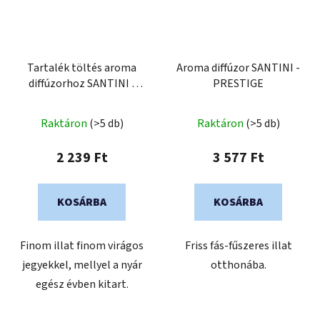
Tartalék töltés aroma
Aroma diffúzor SANTINI -
diffúzorhoz SANTINI -
PRESTIGE
Monoï
Raktáron
(>5 db)
Raktáron
(>5 db)
2 239 Ft
3 577 Ft
KOSÁRBA
KOSÁRBA
Finom illat finom virágos
Friss fás-fűszeres illat
jegyekkel, mellyel a nyár
otthonába.
egész évben kitart.