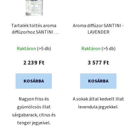
Tartalék töltés aroma
Aroma diffúzor SANTINI -
diffúzorhoz SANTINI -
LAVENDER
Fumé Rubis
A
Raktáron
(>5 db)
Raktáron
(>5 db)
termék
átlagos
2 239 Ft
3 577 Ft
értékelése
5-
KOSÁRBA
KOSÁRBA
ből
0,0
Nagyon friss és
A sokak által kedvelt illat
csillag.
gyümölcsös illat
levendula jegyekkel.
sárgabarack, citrus és
tenger jegyeivel.