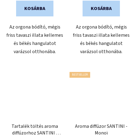
KOSÁRBA
KOSÁRBA
Az orgona bódító, mégis
Az orgona bódító, mégis
friss tavaszi illata kellemes
friss tavaszi illata kellemes
és békés hangulatot
és békés hangulatot
varázsol otthonába.
varázsol otthonába.
BESTSELLER
Tartalék töltés aroma
Aroma diffúzor SANTINI -
diffúzorhoz SANTINI -
Monoï