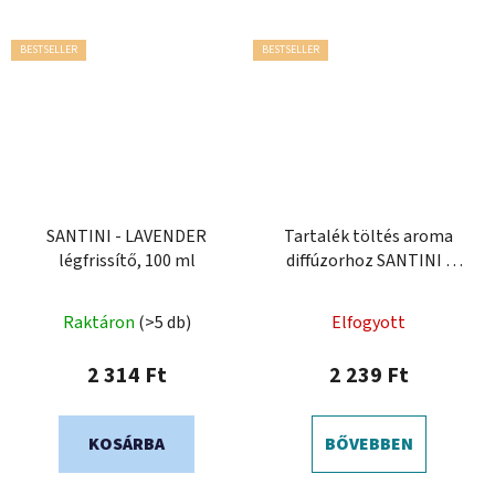
BESTSELLER
BESTSELLER
SANTINI - LAVENDER
Tartalék töltés aroma
légfrissítő, 100 ml
diffúzorhoz SANTINI -
LAVENDER
Raktáron
(>5 db)
Elfogyott
2 314 Ft
2 239 Ft
KOSÁRBA
BŐVEBBEN