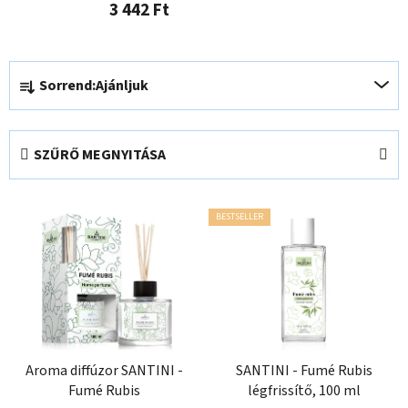
3 442 Ft
T
Sorrend:
Ajánljuk
e
r
m
SZŰRŐ MEGNYITÁSA
é
k
T
e
BESTSELLER
e
k
r
r
m
e
é
n
k
d
e
e
k
Aroma diffúzor SANTINI -
SANTINI - Fumé Rubis
z
Fumé Rubis
légfrissítő, 100 ml
l
é