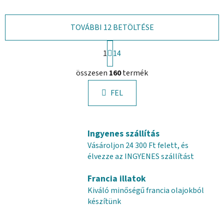
TOVÁBBI 12 BETÖLTÉSE
L
1
a
14
p
L
o
összesen
160
termék
i
z
s
á
FEL
t
s
a
i
r
Ingyenes szállítás
á
Vásároljon 24 300 Ft felett, és
n
élvezze az INGYENES szállítást
y
í
Francia illatok
t
Kiváló minőségű francia olajokból
á
készítünk
s
e