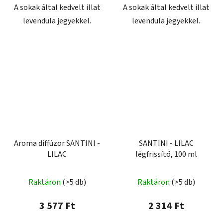
A sokak által kedvelt illat
A sokak által kedvelt illat
levendula jegyekkel.
levendula jegyekkel.
Aroma diffúzor SANTINI -
SANTINI - LILAC
LILAC
légfrissítő, 100 ml
Raktáron
(>5 db)
Raktáron
(>5 db)
3 577 Ft
2 314 Ft