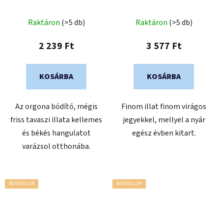
LILAC
A
A
Raktáron
(>5 db)
Raktáron
(>5 db)
termék
termék
átlagos
átlagos
2 239 Ft
3 577 Ft
értékelése
értékelése
5-
5-
KOSÁRBA
KOSÁRBA
ből
ből
5,0
0,0
Az orgona bódító, mégis
Finom illat finom virágos
csillag.
csillag.
friss tavaszi illata kellemes
jegyekkel, mellyel a nyár
és békés hangulatot
egész évben kitart.
varázsol otthonába.
BESTSELLER
BESTSELLER