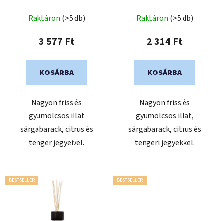
i
s
s
Raktáron
(>5 db)
Raktáron
(>5 db)
e
t
3 577 Ft
2 314 Ft
á
j
a
KOSÁRBA
KOSÁRBA
Nagyon friss és
Nagyon friss és
gyümölcsös illat
gyümölcsös illat,
sárgabarack, citrus és
sárgabarack, citrus és
tenger jegyeivel.
tengeri jegyekkel.
BESTSELLER
BESTSELLER