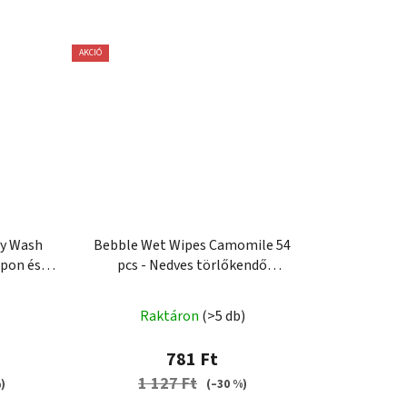
AKCIÓ
y Wash
Bebble Wet Wipes Camomile 54
mpon és
pcs - Nedves törlőkendő
val
kamillával 54 db
Raktáron
(>5 db)
781 Ft
1 127 Ft
)
(–30 %)