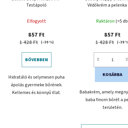
Testápoló
Védőkrém a pelenka 
Elfogyott
Raktáron
(>5 db
857 Ft
857 Ft
1 428 Ft
1 428 Ft
(–39 %)
(–39 %
BŐVEBBEN
KOSÁRBA
Hidratáló és selymesen puha
ápolás gyermeke bőrének.
Babakrém, amely megny
Kellemes és könnyű illat.
baba finom bőrét a p
területén.