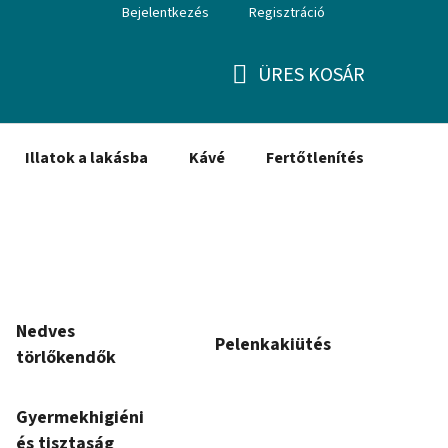
Bejelentkezés
Regisztráció
ÜRES KOSÁR
KOSÁR
Illatok a lakásba
Kávé
Fertőtlenítés
Ajánd
Nedves
Pelenkakiütés
törlőkendők
Gyermekhigiénia
és tisztaság