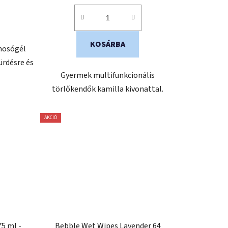
KOSÁRBA
mosógél
ürdésre és
Gyermek multifunkcionális
törlőkendők kamilla kivonattal.
AKCIÓ
5 ml -
Bebble Wet Wipes Lavender 64