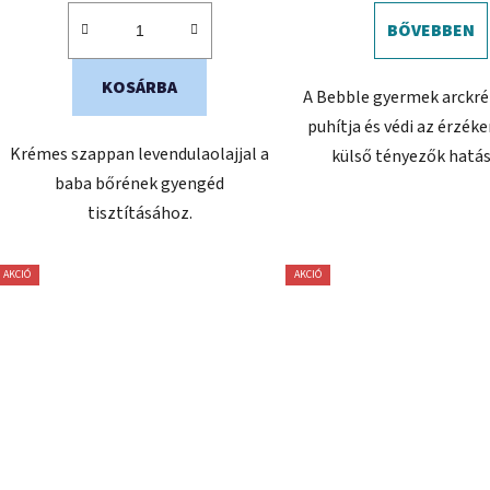
BŐVEBBEN
KOSÁRBA
A Bebble gyermek arckré
puhítja és védi az érzéke
Krémes szappan levendulaolajjal a
külső tényezők hatás
baba bőrének gyengéd
tisztításához.
AKCIÓ
AKCIÓ