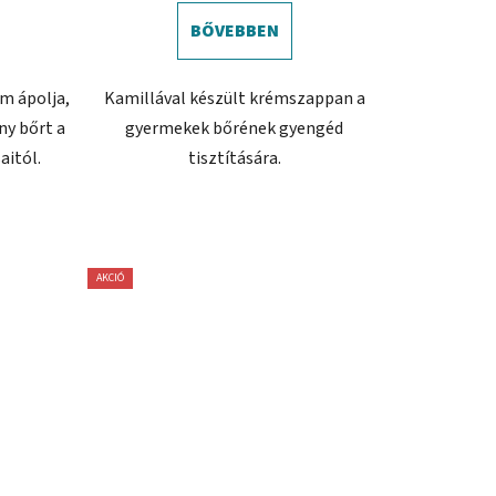
BŐVEBBEN
m ápolja,
Kamillával készült krémszappan a
ny bőrt a
gyermekek bőrének gyengéd
aitól.
tisztítására.
AKCIÓ