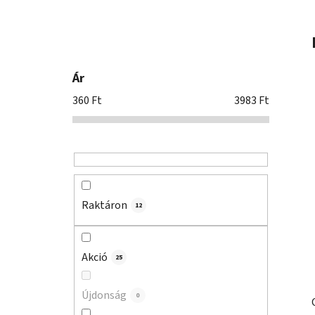
n
e
l
Ár
360
Ft
3983
Ft
Raktáron
12
Akció
25
Újdonság
0