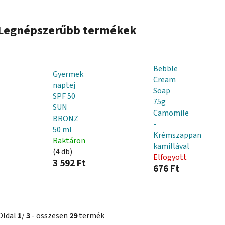
Legnépszerűbb termékek
Bebble
Gyermek
Cream
naptej
Soap
SPF 50
75g
SUN
Camomile
BRONZ
-
50 ml
Krémszappan
Raktáron
kamillával
(4 db)
Elfogyott
3 592 Ft
676 Ft
Oldal
1
/
3
- összesen
29
termék