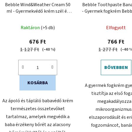
Bebble Wind&Weather Cream 50
Bebble Toothpaste Bana
ml - Gyermekvédő krém szél és
- Gyermek fogkrém Bebb
hideg ellen
Raktáron
(>5 db)
Elfogyott
676 Ft
766 Ft
1 127 Ft
1 277 Ft
(–40 %)
(–40 %
BŐVEBBEN
KOSÁRBA
A gyermek fogkrém gy
tisztítja az első fog
Az ápoló és tápláló babavédő krém
megakadályozza
természetes összetevőket
mikroorganizmus
tartalmaz, amelyek megvédik a
elszaporodását és erő
baba érzékeny bőrét az alacsony
fogzománcot, banán