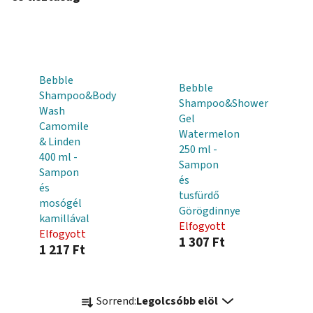
Bebble
Bebble
Shampoo&Body
Shampoo&Shower
Wash
Gel
Camomile
Watermelon
& Linden
250 ml -
400 ml -
Sampon
Sampon
és
és
tusfürdő
mosógél
Görögdinnye
kamillával
Elfogyott
Elfogyott
1 307 Ft
1 217 Ft
T
Sorrend:
Legolcsóbb elöl
e