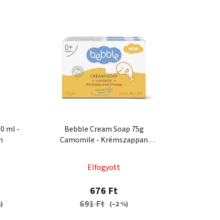
r
m
é
k
e
k
r
e
n
d
0 ml -
Bebble Cream Soap 75g
e
m
Camomile - Krémszappan
z
kamillával
é
Elfogyott
s
e
676 Ft
691 Ft
)
(–2 %)