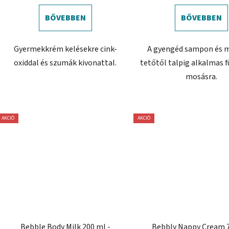
BŐVEBBEN
BŐVEBBEN
Gyermekkrém kelésekre cink-
A gyengéd sampon és 
oxiddal és szumák kivonattal.
tetőtől talpig alkalmas f
mosásra.
AKCIÓ
AKCIÓ
Bebble Body Milk 200 ml -
Bebbly Nappy Cream 7