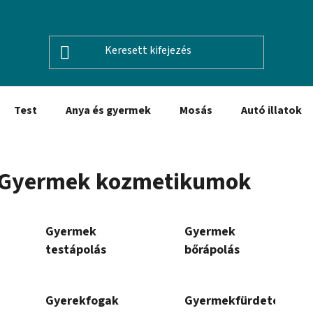
Test
Anya és gyermek
Mosás
Autó illatok
Gyermek kozmetikumok
Gyermek
Gyermek
testápolás
bőrápolás
Gyerekfogak
Gyermekfürdetés