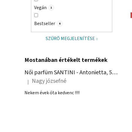
Vegán
1
Bestseller
6
SZŰRŐ MEGJELENÍTÉSE
Mostanában értékelt termékek
Női parfüm SANTINI - Antonietta, 50 ml
Nagy józsefné
|
A termék értékelése 5-ből 5 csillag.
Nekem évek óta kedvenc !!!!