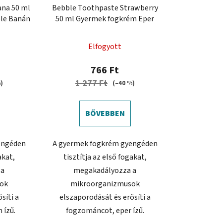
na 50 ml
Bebble Toothpaste Strawberry
le Banán
50 ml Gyermek fogkrém Eper
Elfogyott
766 Ft
1 277 Ft
)
(–40 %)
BŐVEBBEN
engéden
A gyermek fogkrém gyengéden
akat,
tisztítja az első fogakat,
 a
megakadályozza a
ok
mikroorganizmusok
síti a
elszaporodását és erősíti a
 ízű.
fogzománcot, eper ízű.