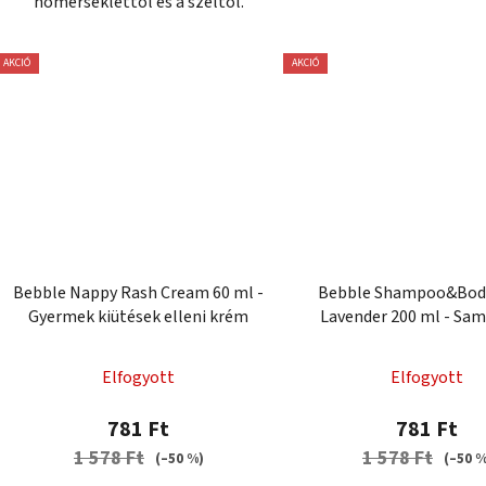
hőmérséklettől és a széltől.
AKCIÓ
AKCIÓ
Bebble Nappy Rash Cream 60 ml -
Bebble Shampoo&Bod
Gyermek kiütések elleni krém
Lavender 200 ml - Sa
mosógél levendulá
Elfogyott
Elfogyott
781 Ft
781 Ft
1 578 Ft
1 578 Ft
(–50 %)
(–50 %