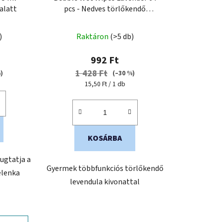
alatt
pcs - Nedves törlőkendő
levendulával 64 db
)
Raktáron
(>5 db)
992 Ft
1 428 Ft
)
(–30 %)
Egységár:
15,50 Ft / 1 db
KOSÁRBA
ugtatja a
Gyermek többfunkciós törlőkendő
elenka
levendula kivonattal