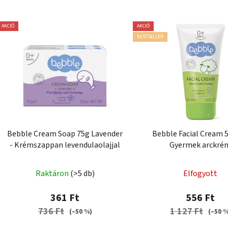
T
AKCIÓ
AKCIÓ
e
BESTSELLER
r
m
é
k
e
k
l
Bebble Cream Soap 75g Lavender
Bebble Facial Cream 5
i
- Krémszappan levendulaolajjal
Gyermek arckré
s
t
Raktáron
(>5 db)
Elfogyott
á
j
361 Ft
556 Ft
a
736 Ft
1 127 Ft
(–50 %)
(–50 %