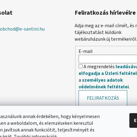
solat
Feliratkozás hírlevélre
Adja meg az e-mail címét, és 
obchod
@
e-santini.hu
tájékoztatást küldünk
webáruházunk új termékeiről
E-mail
A megrendelés
leadásáv
elfogadja a Üzleti feltéte
a
személyes adatok
védelmének feltételei
.
FELIRATKOZÁS
használunk annak érdekében, hogy kényelmesen
E
en a weboldalom, és elemzéseken keresztül
 javítsuk annak funkciótit, teljesítményét és
ságát. További információk