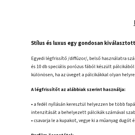
Stílus és luxus egy gondosan kiválasztott
Egyedi légfrissítő /diffúzor/, belső használatra s
és 10 db speciális porózus fából készült pálcikából 
különösen, ha az üveget a pálcikákkal olyan helyre
A légfrissítőt az alábbiak szerint használja:
• a fedél nyílásán keresztül helyezzen be több fapá
intenzitását a behelyezett pálcikák számával sza
• csavarja le a kupakot, vegye ki a műanyag dugót é