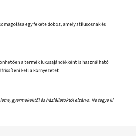
somagolása egy fekete doboz, amely stílusosnak és
szönhetően a termék luxusajándékként is használható
lfrissíteni kell a környezetet
letre, gyermekektől és háziállatoktól elzárva. Ne tegye ki