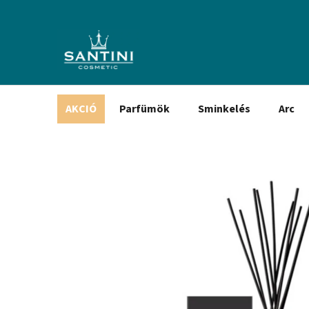
Ugrás
a
fő
tartalomhoz
AKCIÓ
Parfümök
Sminkelés
Arc