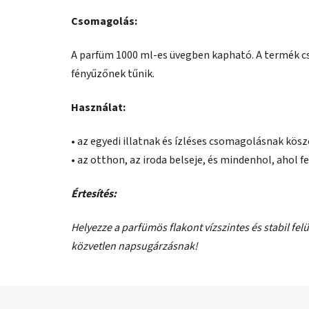
Csomagolás:
A parfüm 1000 ml-es üvegben kapható. A termék c
fényűzőnek tűnik.
Használat:
• az egyedi illatnak és ízléses csomagolásnak kö
• az otthon, az iroda belseje, és mindenhol, ahol fe
Értesítés:
Helyezze a parfümös flakont vízszintes és stabil felü
közvetlen napsugárzásnak!