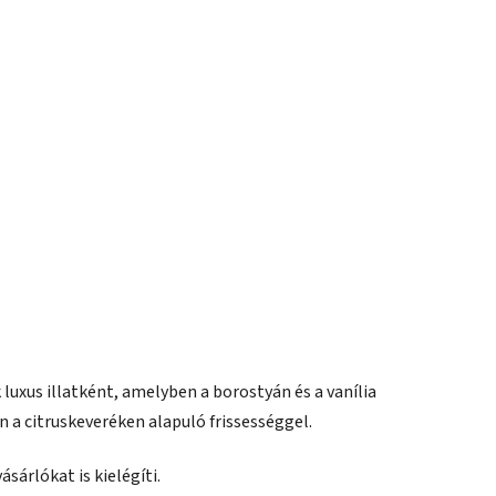
luxus illatként, amelyben a borostyán és a vanília
 a citruskeveréken alapuló frissességgel.
sárlókat is kielégíti.