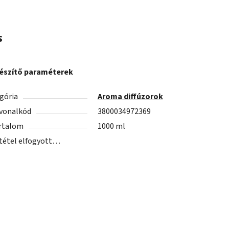
s
észítő paraméterek
gória
Aroma diffúzorok
vonalkód
3800034972369
rtalom
1000 ml
 tétel elfogyott…