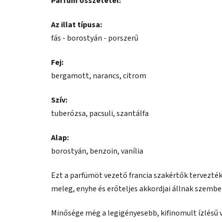
Parfüm összetétel:
Az illat típusa:
fás - borostyán - porszerű
Fej:
bergamott, narancs, citrom
Szív:
tuberózsa, pacsuli, szantálfa
Alap:
borostyán, benzoin, vanília
Ezt a parfümöt vezető francia szakértők tervezték 
meleg, enyhe és erőteljes akkordjai állnak szemben
Minősége még a legigényesebb, kifinomult ízlésű vá