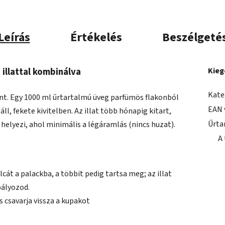
Leírás
Értékelés
Beszélgeté
 illattal kombinálva
Kieg
Kate
zánt. Egy 1000 ml űrtartalmú üveg parfümös flakonból
EAN 
áll, fekete kivitelben. Az illat több hónapig kitart,
Űrta
 helyezi, ahol minimális a légáramlás (nincs huzat).
A
lcát a palackba, a többit pedig tartsa meg; az illat
bályozod.
s csavarja vissza a kupakot