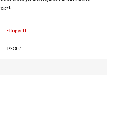
éggel.
Elfogyott
PSO07