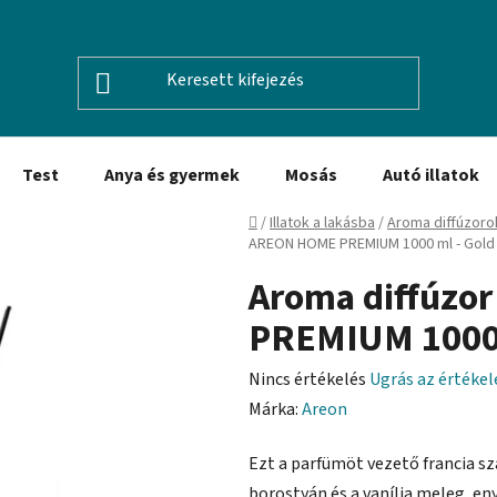
Test
Anya és gyermek
Mosás
Autó illatok
Kezdőlap
/
Illatok a lakásba
/
Aroma diffúzoro
AREON HOME PREMIUM 1000 ml - Gol
Aroma diffúz
PREMIUM 1000 
A
Nincs értékelés
Ugrás az értéke
termék
Márka:
Areon
átlagos
Ezt a parfümöt vezető francia sz
értékelése
borostyán és a vanília meleg, en