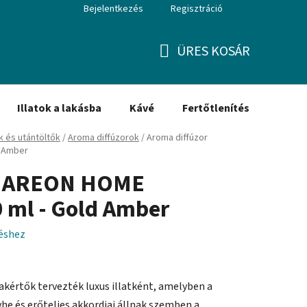
Bejelentkezés
Regisztráció
ÜRES KOSÁR
KOSÁR
Illatok a lakásba
Kávé
Fertőtlenítés
Ajánd
k és utántöltők
/
Aroma diffúzorok
/
Aroma diffúzor
d Amber
or AREON HOME
ml - Gold Amber
léshez
akértők tervezték luxus illatként, amelyben a
yhe és erőteljes akkordjai állnak szemben a