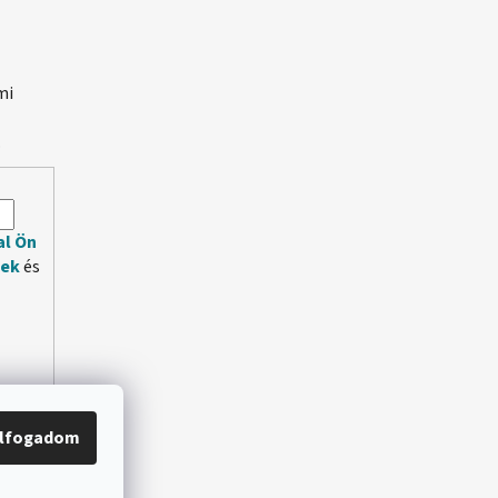
mi
.
al Ön
lek
és
lfogadom