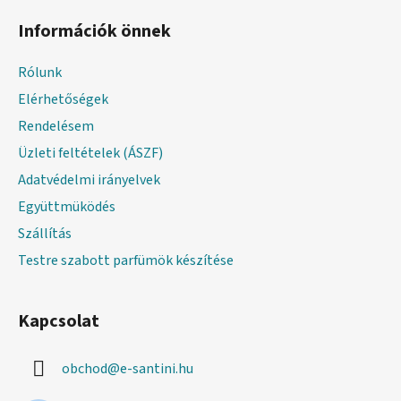
á
Információk önnek
b
l
Rólunk
é
Elérhetőségek
c
Rendelésem
Üzleti feltételek (ÁSZF)
Adatvédelmi irányelvek
Együttmüködés
Szállítás
Testre szabott parfümök készítése
Kapcsolat
obchod
@
e-santini.hu