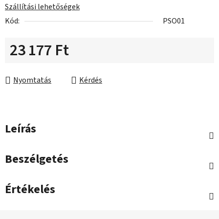
Szállítási lehetőségek
Kód:
PSO01
23 177 Ft
Egységár:
Nyomtatás
Kérdés
Leírás
Beszélgetés
Értékelés
L