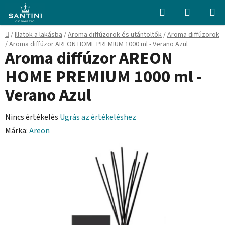
Ugrás
Keresés
KOSÁR
a
fő
Kezdőlap
/
Illatok a lakásba
/
Aroma diffúzorok és utántöltők
/
Aroma diffúzorok
tartalomhoz
/
Aroma diffúzor AREON HOME PREMIUM 1000 ml - Verano Azul
Aroma diffúzor AREON
HOME PREMIUM 1000 ml -
Verano Azul
A
Nincs értékelés
Ugrás az értékeléshez
termék
Márka:
Areon
átlagos
értékelése
5-
ből
0,0
csillag.