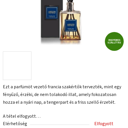
INGYENES
SZÁLLÍTÁS
Ezt a parfümöt vezető francia szakértők tervezték, mint egy
fényűző, érzéki, de nem tolakodó illat, amely fokozatosan
hozza el a nyári nap, a tengerpart és a friss szellő érzetét.
A tétel elfogyott…
Elérhetőség
Elfogyott