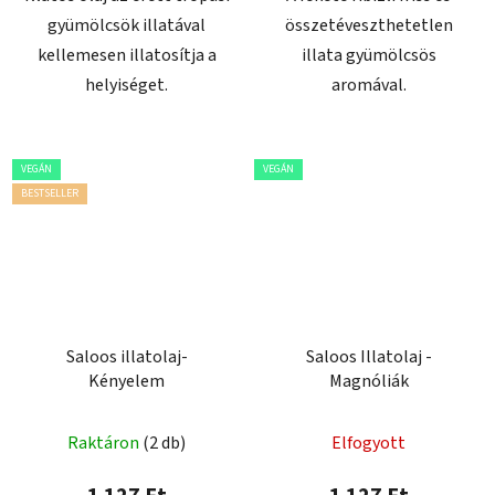
gyümölcsök illatával
összetéveszthetetlen
kellemesen illatosítja a
illata gyümölcsös
helyiséget.
aromával.
VEGÁN
VEGÁN
BESTSELLER
Saloos illatolaj-
Saloos Illatolaj -
Kényelem
Magnóliák
Raktáron
(2 db)
Elfogyott