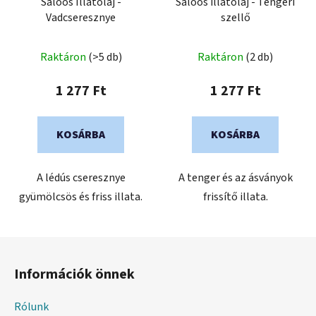
Saloos Illatolaj -
Saloos illatolaj - Tengeri
Vadcseresznye
szellő
Raktáron
(>5 db)
Raktáron
(2 db)
1 277 Ft
1 277 Ft
KOSÁRBA
KOSÁRBA
A lédús cseresznye
A tenger és az ásványok
gyümölcsös és friss illata.
frissítő illata.
L
á
Információk önnek
b
l
Rólunk