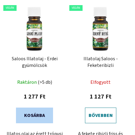
VEGÁN
VEGÁN
Saloos Illatolaj - Erdei
Illatolaj Saloos -
gyümölcsök
Feketeribizli
Raktáron
(>5 db)
Elfogyott
1 277 Ft
1 127 Ft
KOSÁRBA
BŐVEBBEN
Illatos olaj az érett trópusi
A fekete ribizli friss és