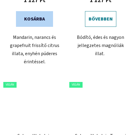
1 127 Ft
1 127 Ft
KOSÁRBA
BŐVEBBEN
Mandarin, narancs és
Bódító, édes és nagyon
grapefruit frissítő citrus
jellegzetes magnóliák
illata, enyhén púderes
illat.
érintéssel.
VEGÁN
VEGÁN