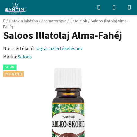
Ugrás
Keresés
KOSÁR
a
fő
Kezdőlap
/
Illatok a lakásba
/
Aromaterápia
/
Illatolajok
/
Saloos Illatolaj Alma-
tartalomhoz
Fahéj
Saloos Illatolaj Alma-Fahéj
A
Nincs értékelés
Ugrás az értékeléshez
termék
Márka:
Saloos
átlagos
VEGÁN
értékelése
BESTSELLER
5-
ből
0,0
csillag.