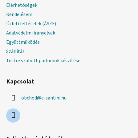
é
Elérhetőségek
c
Rendelésem
Üzleti feltételek (ÁSZF)
Adatvédelmi irányelvek
Együttmüködés
Szállítás
Testre szabott parfümök készítése
Kapcsolat
obchod
@
e-santini.hu