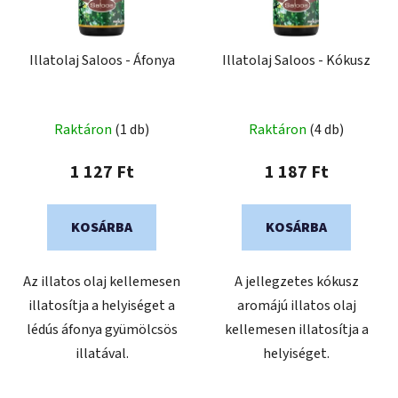
Illatolaj Saloos - Áfonya
Illatolaj Saloos - Kókusz
Raktáron
(1 db)
Raktáron
(4 db)
1 127 Ft
1 187 Ft
KOSÁRBA
KOSÁRBA
Az illatos olaj kellemesen
A jellegzetes kókusz
illatosítja a helyiséget a
aromájú illatos olaj
lédús áfonya gyümölcsös
kellemesen illatosítja a
illatával.
helyiséget.