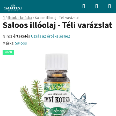
Ugrás
Keresés
KOSÁR
a
fő
Kezdőlap
/
Illatok a lakásba
/
Saloos illóolaj - Téli varázslat
tartalomhoz
Saloos illóolaj - Téli varázslat
A
Nincs értékelés
Ugrás az értékeléshez
termék
Márka:
Saloos
átlagos
VEGÁN
értékelése
5-
ből
0,0
csillag.