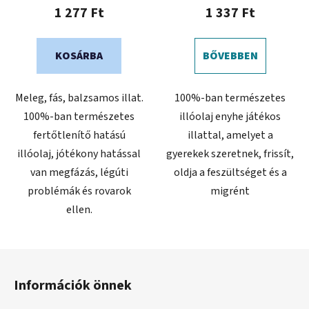
1 277 Ft
1 337 Ft
KOSÁRBA
BŐVEBBEN
Meleg, fás, balzsamos illat.
100%-ban természetes
100%-ban természetes
illóolaj enyhe játékos
fertőtlenítő hatású
illattal, amelyet a
illóolaj, jótékony hatással
gyerekek szeretnek, frissít,
van megfázás, légúti
oldja a feszültséget és a
problémák és rovarok
migrént
ellen.
L
á
Információk önnek
b