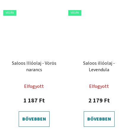
VEGÁN
VEGÁN
Saloos Illóolaj - Vörös
Saloos illóolaj -
narancs
Levendula
Elfogyott
Elfogyott
1 187 Ft
2 179 Ft
BŐVEBBEN
BŐVEBBEN