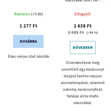
viaszokkal SANTINI -
karácsonyi kiadás
Raktáron
(>5 db)
Elfogyott
1 277 Ft
1 638 Ft
3 591 Ft
(–54 %)
KOSÁRBA
BŐVEBBEN
Édes mézes illat hársfák
Örvendeztesse meg
szeretteit egy karácsonyi
dizájnú Santini viaszos
aromalámpával, valamint
cukorka, karácsonyfa és
fahéjas alma illatú
viaszokkal.