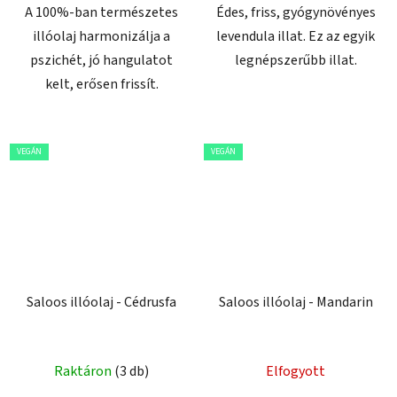
A 100%-ban természetes
Édes, friss, gyógynövényes
illóolaj harmonizálja a
levendula illat. Ez az egyik
pszichét, jó hangulatot
legnépszerűbb illat.
kelt, erősen frissít.
VEGÁN
VEGÁN
Saloos illóolaj - Cédrusfa
Saloos illóolaj - Mandarin
Raktáron
(3 db)
Elfogyott