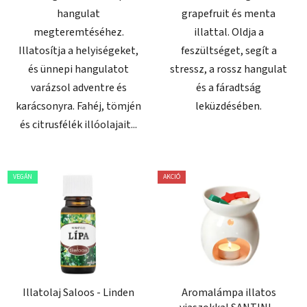
hangulat
grapefruit és menta
megteremtéséhez.
illattal. Oldja a
Illatosítja a helyiségeket,
feszültséget, segít a
és ünnepi hangulatot
stressz, a rossz hangulat
varázsol adventre és
és a fáradtság
karácsonyra. Fahéj, tömjén
leküzdésében.
és citrusfélék illóolajait...
VEGÁN
AKCIÓ
Illatolaj Saloos - Linden
Aromalámpa illatos