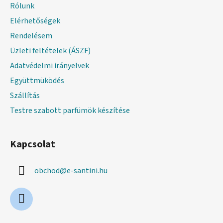
l
Rólunk
é
Elérhetőségek
c
Rendelésem
Üzleti feltételek (ÁSZF)
Adatvédelmi irányelvek
Együttmüködés
Szállítás
Testre szabott parfümök készítése
Kapcsolat
obchod
@
e-santini.hu