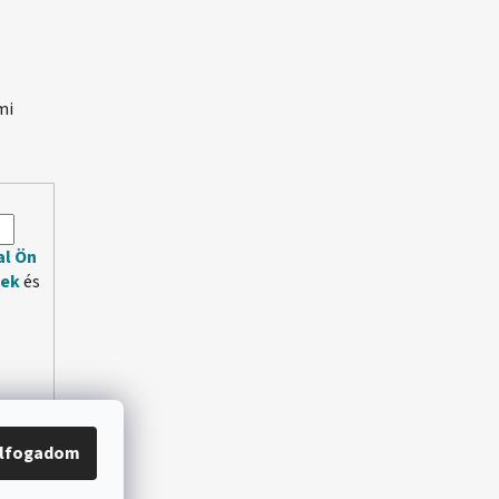
mi
.
al Ön
lek
és
lfogadom