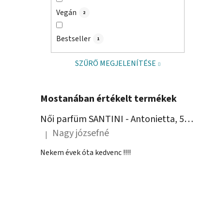
Vegán
2
Bestseller
1
SZŰRŐ MEGJELENÍTÉSE
Mostanában értékelt termékek
Női parfüm SANTINI - Antonietta, 50 ml
Nagy józsefné
|
A termék értékelése 5-ből 5 csillag.
Nekem évek óta kedvenc !!!!