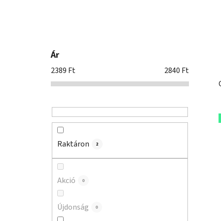
n
e
l
Ár
2389
Ft
2840
Ft
Raktáron
2
Akció
0
Újdonság
0