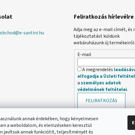
e
i
solat
Feliratkozás hírlevélre
Adja meg az e-mail címét, és 
obchod
@
e-santini.hu
tájékoztatást küldünk
webáruházunk új termékeiről
E-mail
A megrendelés
leadásáv
elfogadja a Üzleti feltéte
a
személyes adatok
védelmének feltételei
.
FELIRATKOZÁS
használunk annak érdekében, hogy kényelmesen
E
en a weboldalom, és elemzéseken keresztül
 javítsuk annak funkciótit, teljesítményét és