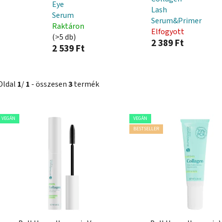
Eye
Lash
Serum
Serum&Primer
Raktáron
Elfogyott
(>5 db)
2 389 Ft
2 539 Ft
Oldal
1
/
1
- összesen
3
termék
T
VEGÁN
VEGÁN
e
BESTSELLER
r
m
é
k
e
k
l