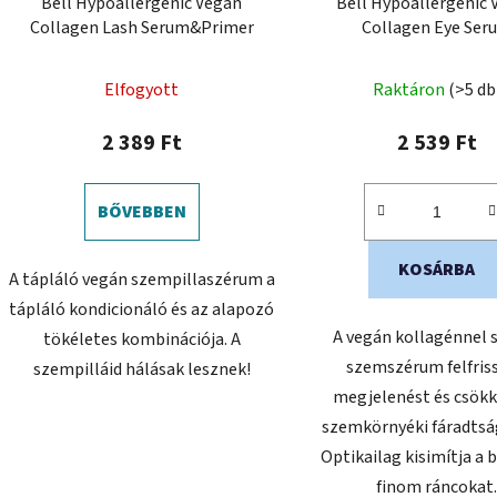
Bell Hypoallergenic Vegan
Bell Hypoallergenic
i
Collagen Lash Serum&Primer
Collagen Eye Ser
s
t
A
Elfogyott
Raktáron
(>5 db
á
termék
j
átlagos
2 389 Ft
2 539 Ft
a
értékelése
5-
BŐVEBBEN
ből
5,0
KOSÁRBA
A tápláló vegán szempillaszérum a
csillag.
tápláló kondicionáló és az alapozó
A vegán kollagénnel 
tökéletes kombinációja. A
szemszérum felfriss
szempilláid hálásak lesznek!
megjelenést és csökk
szemkörnyéki fáradtság
Optikailag kisimítja a b
finom ráncokat