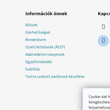
L
á
Információk önnek
Kapc
b
l
Rólunk
é
Elérhetőségek
c
Rendelésem
Üzleti feltételek (ÁSZF)
Adatvédelmi irányelvek
Együttmüködés
Szállítás
Testre szabott parfümök készítése
Cookie-kat 
böngészhess
folyamatosan