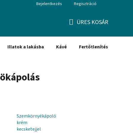
Bejelentkezés
Regisztráció
ÜRES KOSÁR
KOSÁR
Illatok a lakásba
Kávé
Fertőtlenítés
Ajánd
dökápolás
Szemkörnyékápoló
krém
kecsketejjel