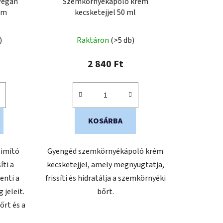
 Vegan
Szemkörnyékápoló krém
e
um
kecsketejjel 50 ml
z
é
)
Raktáron
(>5 db)
s
e
2 840 Ft
KOSÁRBA
simító
Gyengéd szemkörnyékápoló krém
íti a
kecsketejjel, amely megnyugtatja,
enti a
frissíti és hidratálja a szemkörnyéki
 jeleit.
bőrt.
őrt és a
.