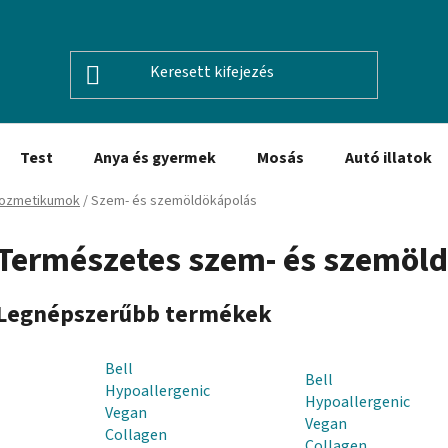
Test
Anya és gyermek
Mosás
Autó illatok
kozmetikumok
/
Szem- és szemöldökápolás
Természetes szem- és szemöl
Legnépszerűbb termékek
Bell
Bell
Hypoallergenic
Hypoallergenic
Vegan
Vegan
Collagen
Collagen