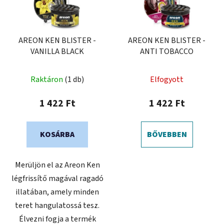
AREON KEN BLISTER -
AREON KEN BLISTER -
VANILLA BLACK
ANTI TOBACCO
A
Raktáron
(1 db)
Elfogyott
termék
átlagos
1 422 Ft
1 422 Ft
értékelése
5-
KOSÁRBA
BŐVEBBEN
ből
5,0
Merüljön el az Areon Ken
csillag.
légfrissítő magával ragadó
illatában, amely minden
teret hangulatossá tesz.
Élvezni fogja a termék