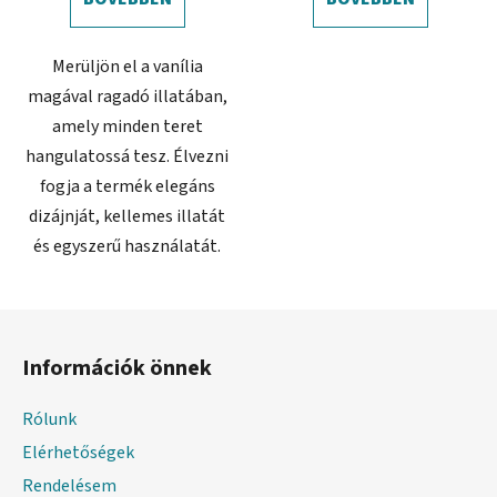
Merüljön el a vanília
magával ragadó illatában,
amely minden teret
hangulatossá tesz. Élvezni
fogja a termék elegáns
dizájnját, kellemes illatát
és egyszerű használatát.
L
á
Információk önnek
b
l
Rólunk
é
Elérhetőségek
c
Rendelésem