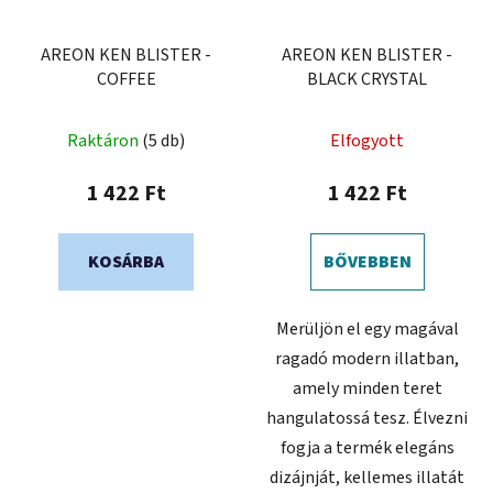
AREON KEN BLISTER -
AREON KEN BLISTER -
COFFEE
BLACK CRYSTAL
A
Raktáron
(5 db)
Elfogyott
termék
átlagos
1 422 Ft
1 422 Ft
értékelése
5-
KOSÁRBA
BŐVEBBEN
ből
0,0
Merüljön el egy magával
csillag.
ragadó modern illatban,
amely minden teret
hangulatossá tesz. Élvezni
fogja a termék elegáns
dizájnját, kellemes illatát