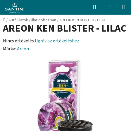
Ugrás
Keresés
KOSÁR
a
fő
Kezdőlap
/
Autó illatok
/
Illat dobozban
/
AREON KEN BLISTER - LILAC
tartalomhoz
AREON KEN BLISTER - LILAC
A
Nincs értékelés
Ugrás az értékeléshez
termék
Márka:
Areon
átlagos
értékelése
5-
ből
0,0
csillag.