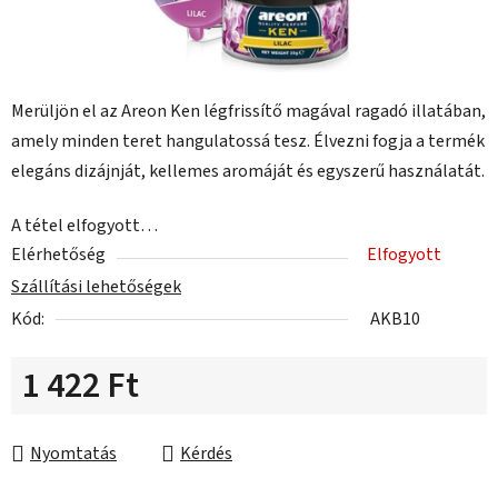
Merüljön el az Areon Ken légfrissítő magával ragadó illatában,
amely minden teret hangulatossá tesz. Élvezni fogja a termék
elegáns dizájnját, kellemes aromáját és egyszerű használatát.
A tétel elfogyott…
Elérhetőség
Elfogyott
Szállítási lehetőségek
Kód:
AKB10
1 422 Ft
Egységár:
Nyomtatás
Kérdés