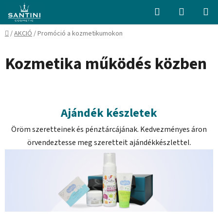
Ugrás
Keresés
KOSÁR
a
fő
Kezdőlap
/
AKCIÓ
/
Promóció a kozmetikumokon
tartalomhoz
Kozmetika működés közben
Ajándék készletek
Öröm szeretteinek és pénztárcájának. Kedvezményes áron
örvendeztesse meg szeretteit ajándékkészlettel.