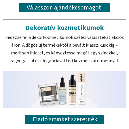
Válasszon ajándékcsomagot
Dekoratív kozmetikumok
Fedezze fel a dekorkozmetikumok széles választékát akciós
áron. A dögös új termékektől a bevált klasszikusokig –
merítsen ihletet, és kényeztesse magát egy színekkel,
ragyogással és eleganciával teli kozmetikai élménnyel.
Eladó sminket szeretnék