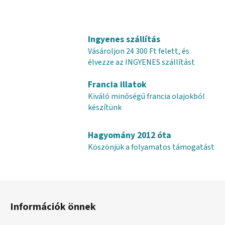
Ingyenes szállítás
Vásároljon 24 300 Ft felett, és
élvezze az INGYENES szállítást
Francia illatok
Kiváló minőségű francia olajokból
készítünk
Hagyomány 2012 óta
Köszönjük a folyamatos támogatást
L
á
Információk önnek
b