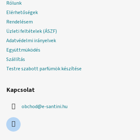
l
Rólunk
é
Elérhetőségek
c
Rendelésem
Üzleti feltételek (ÁSZF)
Adatvédelmi irányelvek
Együttmüködés
Szállítás
Testre szabott parfümök készítése
Kapcsolat
obchod
@
e-santini.hu