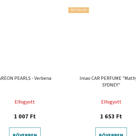
BESTSELLER
AREON PEARLS - Verbena
Imao CAR PERFUME "Mathy
SYDNEY"
Elfogyott
Elfogyott
1 007 Ft
1 653 Ft
BŐVEBBEN
BŐVEBBEN