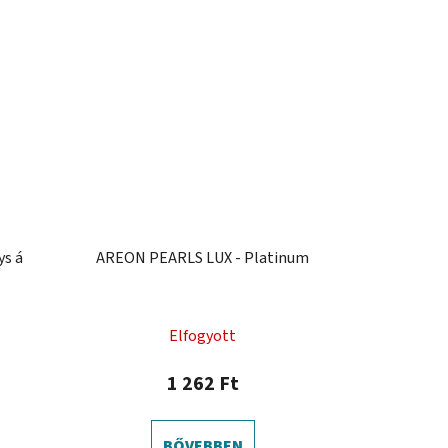
s á
AREON PEARLS LUX - Platinum
Elfogyott
1 262 Ft
BŐVEBBEN