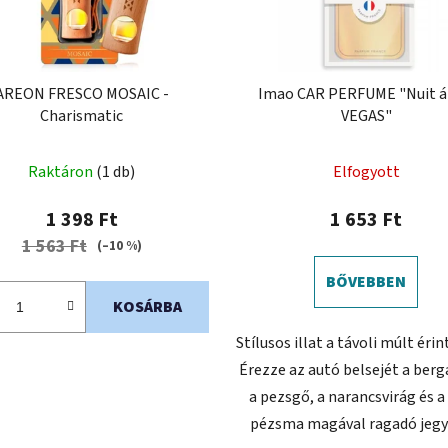
AREON FRESCO MOSAIC -
Imao CAR PERFUME "Nuit á
Charismatic
VEGAS"
Raktáron
(1 db)
Elfogyott
1 398 Ft
1 653 Ft
1 563 Ft
(–10 %)
BŐVEBBEN
KOSÁRBA
Stílusos illat a távoli múlt érin
Érezze az autó belsejét a ber
a pezsgő, a narancsvirág és a
pézsma magával ragadó jegye