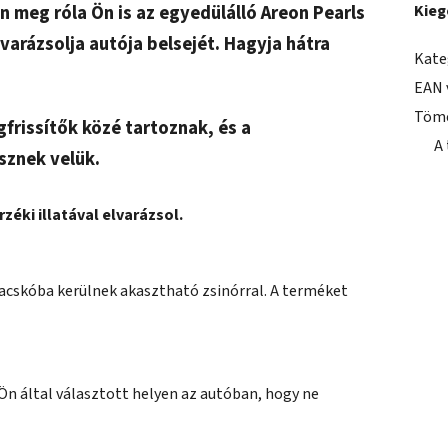
n meg róla Ön is az egyedülálló Areon Pearls
Kieg
varázsolja autója belsejét. Hagyja hátra
Kate
EAN 
Töm
frissítők közé tartoznak, és a
A
sznek velük.
rzéki illatával elvarázsol.
ilzacskóba kerülnek akasztható zsinórral. A terméket
 Ön által választott helyen az autóban, hogy ne