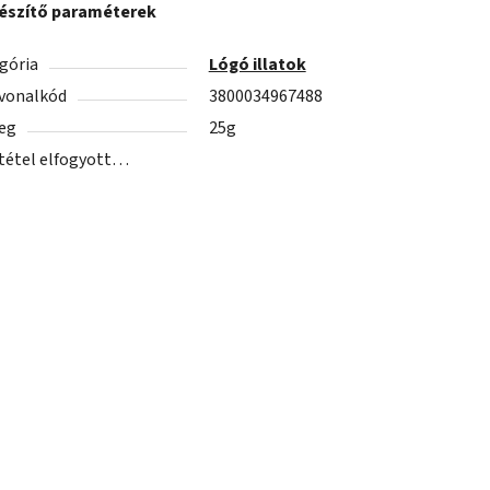
észítő paraméterek
gória
Lógó illatok
vonalkód
3800034967488
eg
25g
 tétel elfogyott…