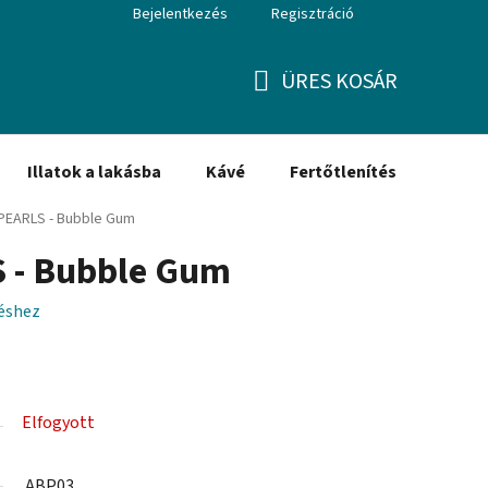
Bejelentkezés
Regisztráció
ÜRES KOSÁR
KOSÁR
Illatok a lakásba
Kávé
Fertőtlenítés
Ajánd
PEARLS - Bubble Gum
 - Bubble Gum
léshez
Elfogyott
ABP03