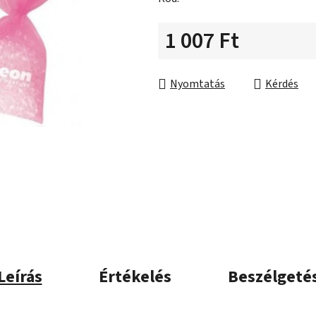
csillag.
1 007 Ft
Egységár:
Nyomtatás
Kérdés
Leírás
Értékelés
Beszélgeté