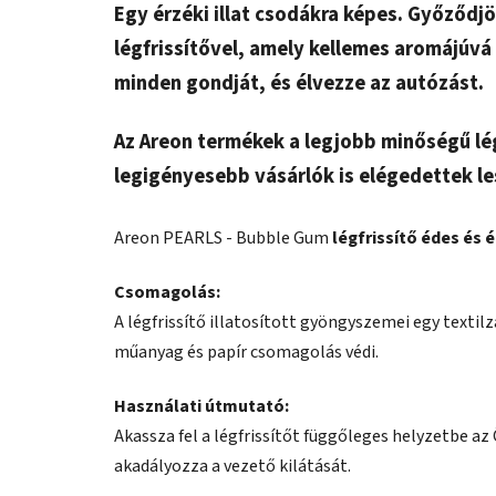
Egy érzéki illat csodákra képes. Győződjö
légfrissítővel, amely kellemes aromájúvá 
minden gondját, és élvezze az autózást.
Az Areon termékek a legjobb minőségű lég
legigényesebb vásárlók is elégedettek le
Areon PEARLS - Bubble Gum
légfrissítő édes és é
Csomagolás:
A légfrissítő illatosított gyöngyszemei ​​egy text
műanyag és papír csomagolás védi.
Használati útmutató:
Akassza fel a légfrissítőt függőleges helyzetbe az
akadályozza a vezető kilátását.