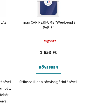
 LAS
Imao CAR PERFUME "Week-end á
PARIS"
Elfogyott
1 653 Ft
BŐVEBBEN
tésével.
Stílusos illat a távolság érintésével.
gamott,
 fehér
ivel.