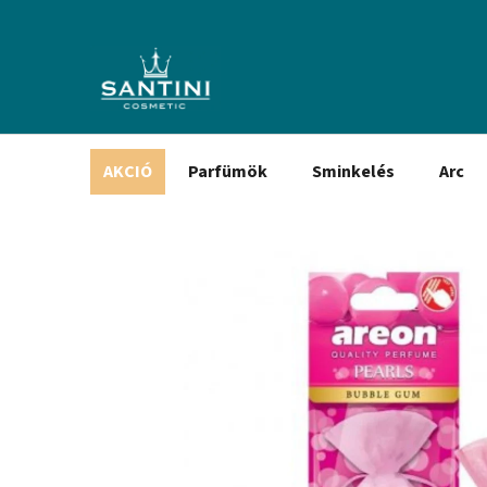
Ugrás
a
fő
tartalomhoz
AKCIÓ
Parfümök
Sminkelés
Arc