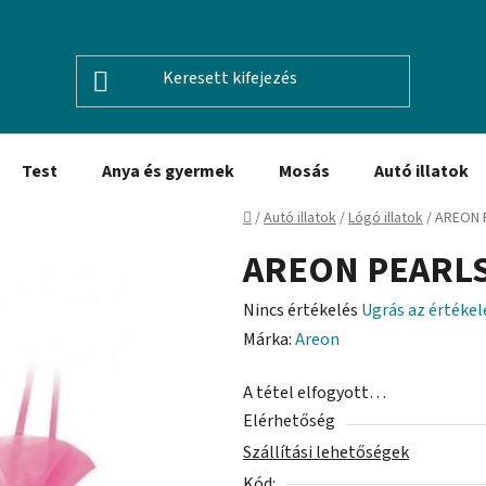
Test
Anya és gyermek
Mosás
Autó illatok
Kezdőlap
/
Autó illatok
/
Lógó illatok
/
AREON 
AREON PEARLS
A
Nincs értékelés
Ugrás az értéke
termék
Márka:
Areon
átlagos
A tétel elfogyott…
értékelése
Elérhetőség
5-
Szállítási lehetőségek
ből
Kód:
0,0