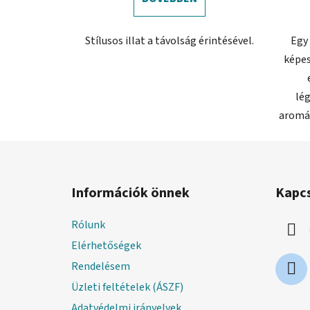
Stílusos illat a távolság érintésével.
Egy 
képes
lég
aromáj
L
á
Információk önnek
Kapc
b
l
Rólunk
é
Elérhetőségek
c
Rendelésem
Üzleti feltételek (ÁSZF)
Adatvédelmi irányelvek