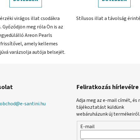
érzéki virágos illat csodákra
Stílusos illat a távolság érint
. Győződjön meg róla Ön is az
egyedülálló Areon Pearls
frissítővel, amely kellemes
úvá varázsolja autója belsejét.
solat
Feliratkozás hírlevélre
Adja meg az e-mail címét, és 
obchod
@
e-santini.hu
tájékoztatást küldünk
webáruházunk új termékeiről
E-mail