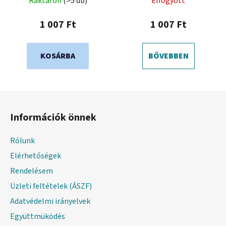
Raktáron
(>5 db)
Elfogyott
1 007 Ft
1 007 Ft
KOSÁRBA
BŐVEBBEN
L
á
Információk önnek
b
l
Rólunk
é
Elérhetőségek
c
Rendelésem
Üzleti feltételek (ÁSZF)
Adatvédelmi irányelvek
Együttmüködés