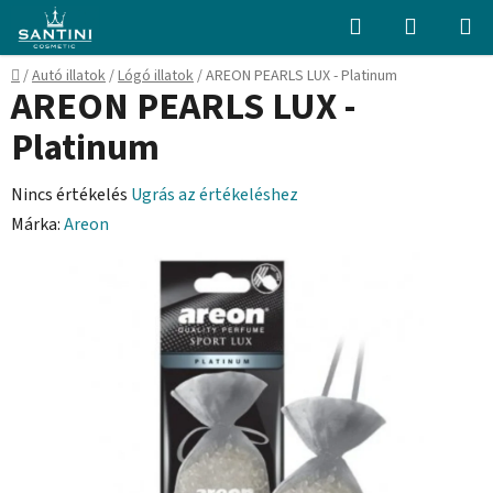
Ugrás
Keresés
KOSÁR
a
fő
Kezdőlap
/
Autó illatok
/
Lógó illatok
/
AREON PEARLS LUX - Platinum
tartalomhoz
AREON PEARLS LUX -
Platinum
A
Nincs értékelés
Ugrás az értékeléshez
termék
Márka:
Areon
átlagos
értékelése
5-
ből
0,0
csillag.