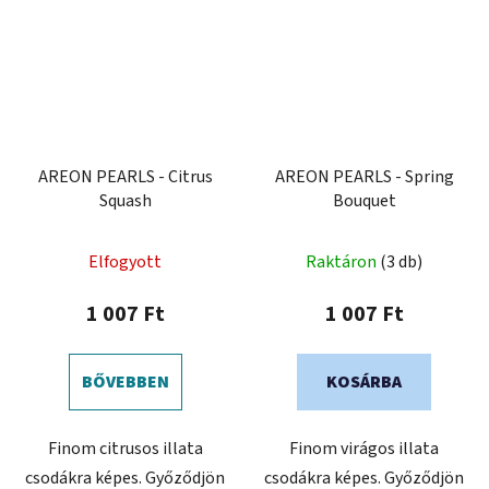
AREON PEARLS - Citrus
AREON PEARLS - Spring
Squash
Bouquet
Elfogyott
Raktáron
(3 db)
1 007 Ft
1 007 Ft
BŐVEBBEN
KOSÁRBA
Finom citrusos illata
Finom virágos illata
csodákra képes. Győződjön
csodákra képes. Győződjön