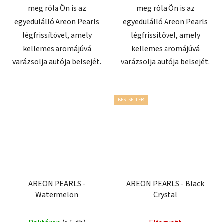
meg róla Ön is az
meg róla Ön is az
egyedülálló Areon Pearls
egyedülálló Areon Pearls
légfrissítővel, amely
légfrissítővel, amely
kellemes aromájúvá
kellemes aromájúvá
varázsolja autója belsejét.
varázsolja autója belsejét.
BESTSELLER
AREON PEARLS -
AREON PEARLS - Black
Watermelon
Crystal