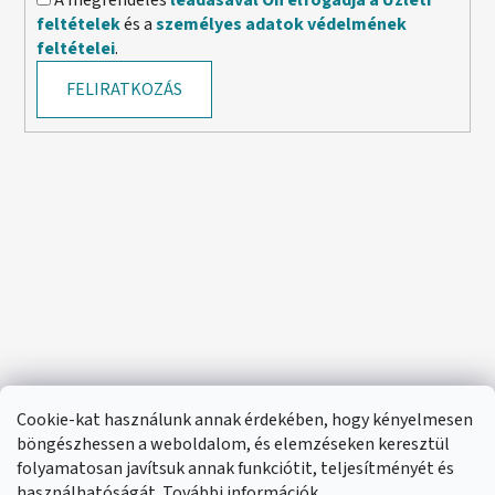
A megrendelés
leadásával Ön elfogadja a Üzleti
feltételek
és a
személyes adatok védelmének
feltételei
.
FELIRATKOZÁS
Cookie-kat használunk annak érdekében, hogy kényelmesen
böngészhessen a weboldalom, és elemzéseken keresztül
folyamatosan javítsuk annak funkciótit, teljesítményét és
használhatóságát. További információk