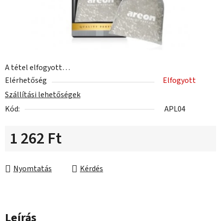
A tétel elfogyott…
Elérhetőség
Elfogyott
Szállítási lehetőségek
Kód:
APL04
1 262 Ft
Egységár:
Nyomtatás
Kérdés
Leírás