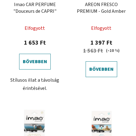
Imao CAR PERFUME
AREON FRESCO
"Douceurs de CAPRI"
PREMIUM - Gold Amber
A
Elfogyott
Elfogyott
termék
átlagos
1 653 Ft
1 397 Ft
értékelése
1 563 Ft
(–10 %)
5-
BŐVEBBEN
ből
BŐVEBBEN
0,0
Stílusos illat a távolság
csillag.
érintésével.