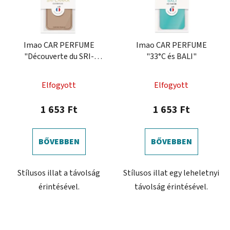
Imao CAR PERFUME
Imao CAR PERFUME
"Découverte du SRI-
"33°C és BALI"
LANKA"
Elfogyott
Elfogyott
1 653 Ft
1 653 Ft
BŐVEBBEN
BŐVEBBEN
Stílusos illat a távolság
Stílusos illat egy leheletnyi
érintésével.
távolság érintésével.