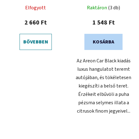
Elfogyott
Raktáron
(3 db)
2 660 Ft
1 548 Ft
BŐVEBBEN
KOSÁRBA
Az Areon Car Black kiadás
luxus hangulatot teremt
autójában, és tökéletesen
kiegészíti a belső teret.
Érzékeit elbűvöli a puha
pézsma selymes illata a
citrusok finom jegyeivel...