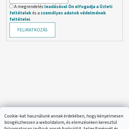
A megrendelés
leadásával Ön elfogadja a Üzleti
feltételek
és a
személyes adatok védelmének
feltételei
.
FELIRATKOZÁS
Cookie-kat használunk annak érdekében, hogy kényelmesen
böngészhessen a weboldalom, és elemzéseken keresztül
folyamatosan javítsuk annak funkciótit, teljesítményét és