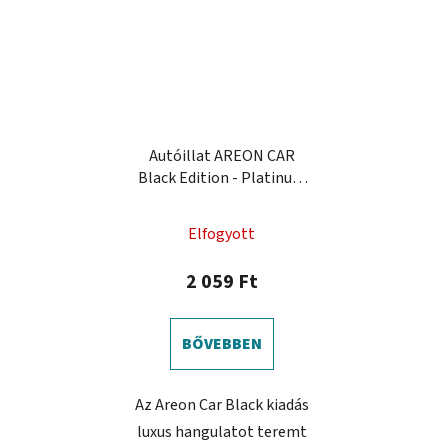
Autóillat AREON CAR
Black Edition - Platinum
8 ml
Elfogyott
2 059 Ft
BŐVEBBEN
Az Areon Car Black kiadás
luxus hangulatot teremt