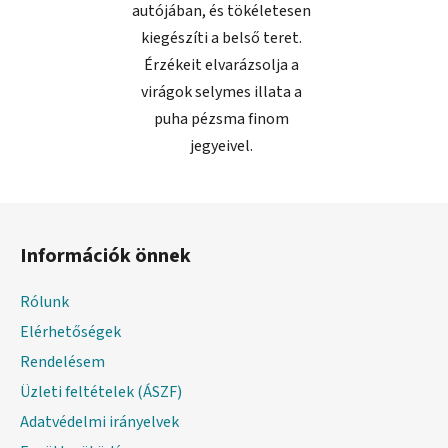
autójában, és tökéletesen
kiegészíti a belső teret.
Érzékeit elvarázsolja a
virágok selymes illata a
puha pézsma finom
jegyeivel.
L
á
Információk önnek
b
l
Rólunk
é
Elérhetőségek
c
Rendelésem
Üzleti feltételek (ÁSZF)
Adatvédelmi irányelvek