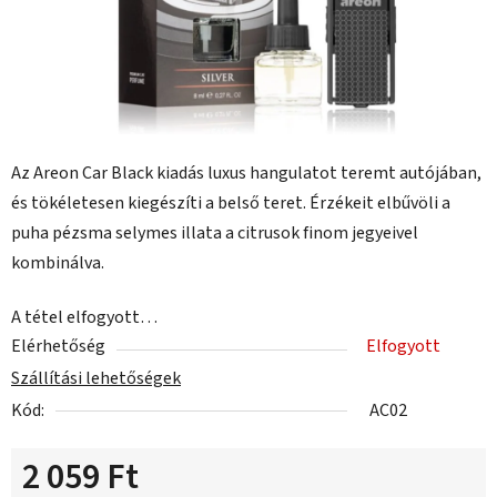
Az Areon Car Black kiadás luxus hangulatot teremt autójában,
és tökéletesen kiegészíti a belső teret. Érzékeit elbűvöli a
puha pézsma selymes illata a citrusok finom jegyeivel
kombinálva.
A tétel elfogyott…
Elérhetőség
Elfogyott
Szállítási lehetőségek
Kód:
AC02
2 059 Ft