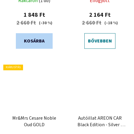
Raktáron
(1 db)
Elfogyott
1 848 Ft
2 164 Ft
2 660 Ft
2 660 Ft
(–30 %)
(–18 %)
KOSÁRBA
BŐVEBBEN
KIÁRUSÍTÁS
Mr&Mrs Cesare Noble
Autóillat AREON CAR
Oud GOLD
Black Edition - Silver -
Illatfeltöltés 8 ml