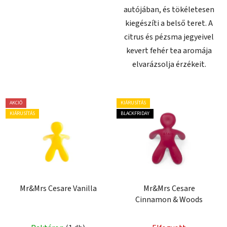
autójában, és tökéletesen
kiegészíti a belső teret. A
citrus és pézsma jegyeivel
kevert fehér tea aromája
elvarázsolja érzékeit.
AKCIÓ
KIÁRUSÍTÁS
KIÁRUSÍTÁS
BLACKFRIDAY
Mr&Mrs Cesare Vanilla
Mr&Mrs Cesare
Cinnamon & Woods