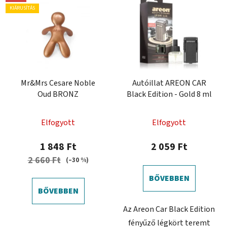
KIÁRUSÍTÁS
Mr&Mrs Cesare Noble
Autóillat AREON CAR
Oud BRONZ
Black Edition - Gold 8 ml
Elfogyott
Elfogyott
1 848 Ft
2 059 Ft
2 660 Ft
(–30 %)
BŐVEBBEN
BŐVEBBEN
Az Areon Car Black Edition
fényűző légkört teremt