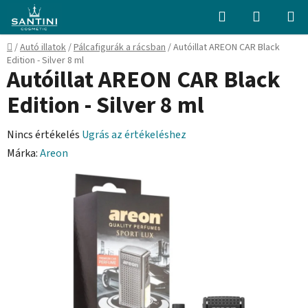
Ugrás
Keresés
KOSÁR
a
fő
Kezdőlap
/
Autó illatok
/
Pálcafigurák a rácsban
/
Autóillat AREON CAR Black
tartalomhoz
Edition - Silver 8 ml
Autóillat AREON CAR Black
Edition - Silver 8 ml
A
Nincs értékelés
Ugrás az értékeléshez
termék
Márka:
Areon
átlagos
értékelése
5-
ből
0,0
csillag.