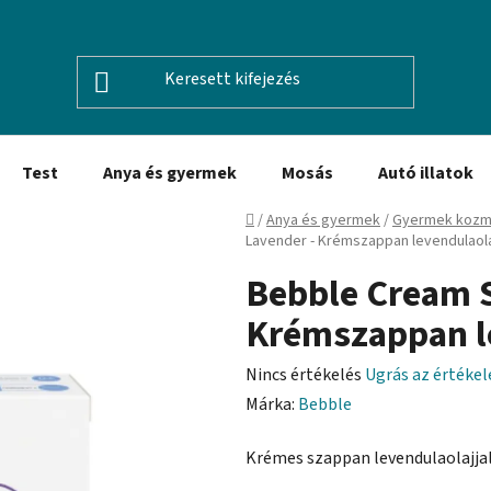
Test
Anya és gyermek
Mosás
Autó illatok
Kezdőlap
/
Anya és gyermek
/
Gyermek kozm
Lavender - Krémszappan levendulaola
Bebble Cream S
Krémszappan le
A
Nincs értékelés
Ugrás az értéke
termék
Márka:
Bebble
átlagos
Krémes szappan levendulaolajjal
értékelése