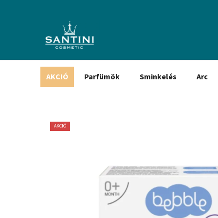
Ugrás
a
fő
tartalomhoz
AKCIÓ
Parfümök
Sminkelés
Arc
AKCIÓ