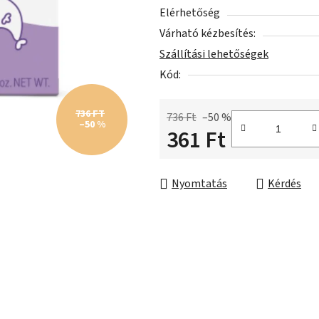
5-
Elérhetőség
ből
Várható kézbesítés:
0,0
Szállítási lehetőségek
csillag.
Kód:
736 FT
736 Ft
–50 %
–50 %
361 Ft
Egységár:
Nyomtatás
Kérdés