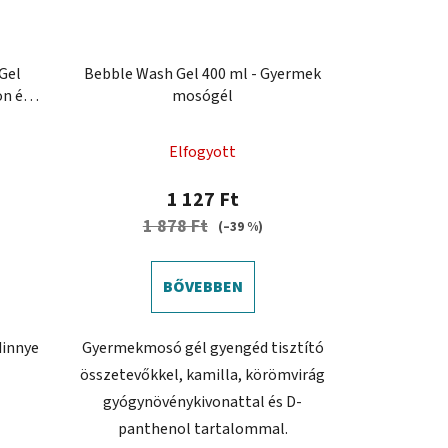
Gel
Bebble Wash Gel 400 ml - Gyermek
n és
mosógél
Elfogyott
1 127 Ft
1 878 Ft
(–39 %)
BŐVEBBEN
dinnye
Gyermekmosó gél gyengéd tisztító
összetevőkkel, kamilla, körömvirág
gyógynövénykivonattal és D-
panthenol tartalommal.