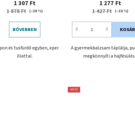
1 307 Ft
1 277 Ft
1 878 Ft
1 427 Ft
(–30 %)
(–10 %)
BŐVEBBEN
KOSÁR
on és tusfürdő egyben, eper
A gyermekbalzsam táplálja, puh
illattal.
megkönnyíti a hajfésülés
AKCIÓ