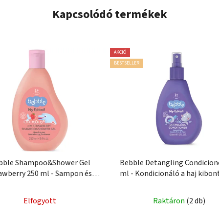
Kapcsolódó termékek
AKCIÓ
BESTSELLER
bble Shampoo&Shower Gel
Bebble Detangling Condicion
awberry 250 ml - Sampon és
ml - Kondicionáló a haj kibon
tusfürdő Eper
Elfogyott
Raktáron
(2 db)