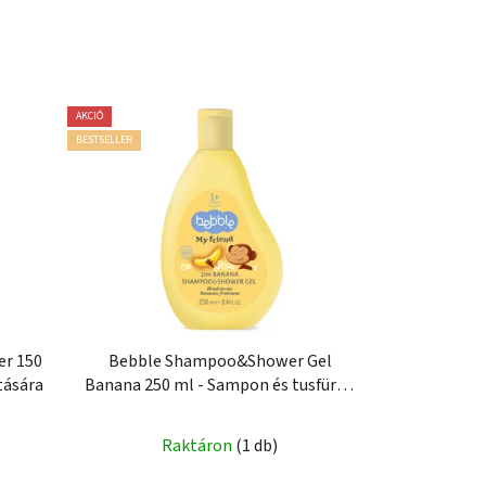
AKCIÓ
BESTSELLER
er 150
Bebble Shampoo&Shower Gel
tására
Banana 250 ml - Sampon és tusfürdő
Banán
Raktáron
(1 db)