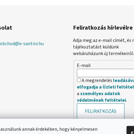
solat
Feliratkozás hírlevélre
Adja meg az e-mail címét, és 
obchod
@
e-santini.hu
tájékoztatást küldünk
webáruházunk új termékeiről
E-mail
A megrendelés
leadásáv
elfogadja a Üzleti feltéte
a
személyes adatok
védelmének feltételei
.
FELIRATKOZÁS
használunk annak érdekében, hogy kényelmesen
E