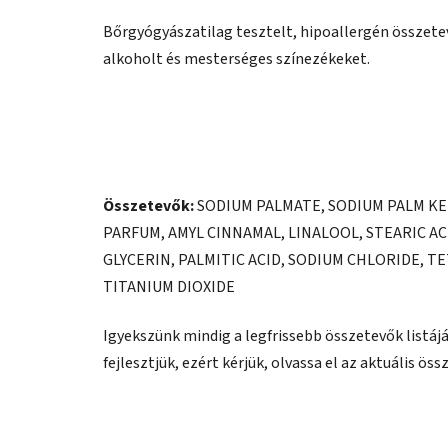
Bőrgyógyászatilag tesztelt, hipoallergén összet
alkoholt és mesterséges színezékeket.
Összetevők:
SODIUM PALMATE, SODIUM PALM KE
PARFUM, AMYL CINNAMAL, LINALOOL, STEARIC A
GLYCERIN, PALMITIC ACID, SODIUM CHLORIDE, TE
TITANIUM DIOXIDE
Igyekszünk mindig a legfrissebb összetevők listá
fejlesztjük, ezért kérjük, olvassa el az aktuális ö