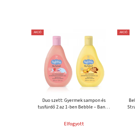
AKCIÓ
AKCIÓ
Duo szett: Gyermek sampon és
Be
tusfürdő 2 az 1-ben Bebble – Banán
Str
& Eper
Elfogyott