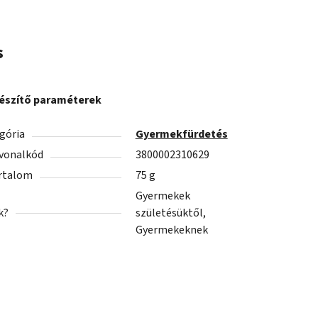
s
észítő paraméterek
gória
Gyermekfürdetés
vonalkód
3800002310629
rtalom
75 g
Gyermekek
k?
születésüktől,
Gyermekeknek