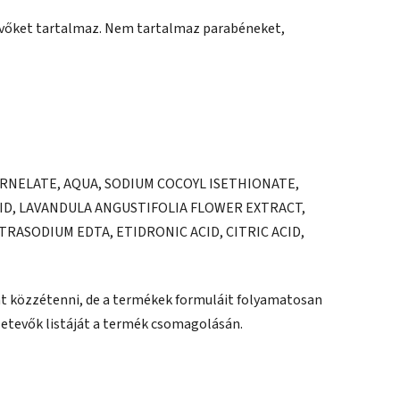
evőket tartalmaz. Nem tartalmaz parabéneket,
RNELATE, AQUA, SODIUM COCOYL ISETHIONATE,
CID, LAVANDULA ANGUSTIFOLIA FLOWER EXTRACT,
TRASODIUM EDTA, ETIDRONIC ACID, CITRIC ACID,
ját közzétenni, de a termékek formuláit folyamatosan
sszetevők listáját a termék csomagolásán.