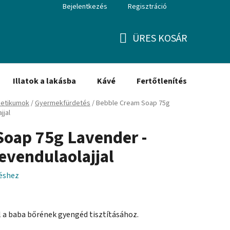
Bejelentkezés
Regisztráció
ÜRES KOSÁR
KOSÁR
Illatok a lakásba
Kávé
Fertőtlenítés
Ajánd
etikumok
/
Gyermekfürdetés
/
Bebble Cream Soap 75g
jjal
oap 75g Lavender -
vendulaolajjal
léshez
 a baba bőrének gyengéd tisztításához.