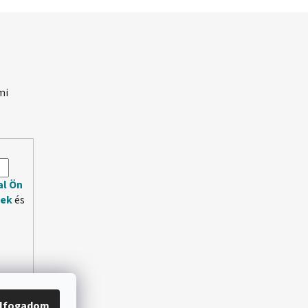
mi
.
al Ön
lek
és
lfogadom