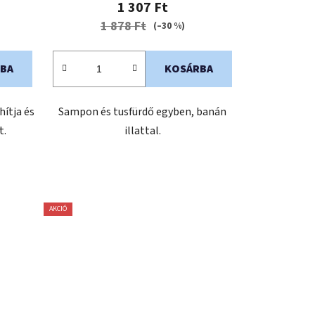
1 307 Ft
1 878 Ft
(–30 %)
BA
KOSÁRBA
ítja és
Sampon és tusfürdő egyben, banán
t.
illattal.
AKCIÓ