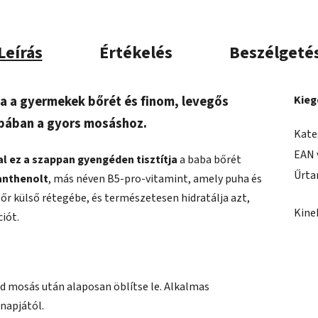
Leírás
Értékelés
Beszélgeté
a a gyermekek bőrét és finom, levegős
Kieg
obában a gyors mosáshoz.
Kate
EAN 
al ez a szappan gyengéden tisztítja
a baba bőrét
Űrta
anthenolt
, más néven B5-pro-vitamint, amely puha és
r külső rétegébe, és természetesen hidratálja azt,
Kine
ciót.
d mosás után alaposan öblítse le. Alkalmas
napjától.