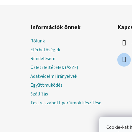
L
á
Információk önnek
Kapc
b
l
Rólunk
é
Elérhetőségek
c
Rendelésem
Üzleti feltételek (ÁSZF)
Adatvédelmi irányelvek
Együttmüködés
Szállítás
Testre szabott parfümök készítése
Cookie-kat 