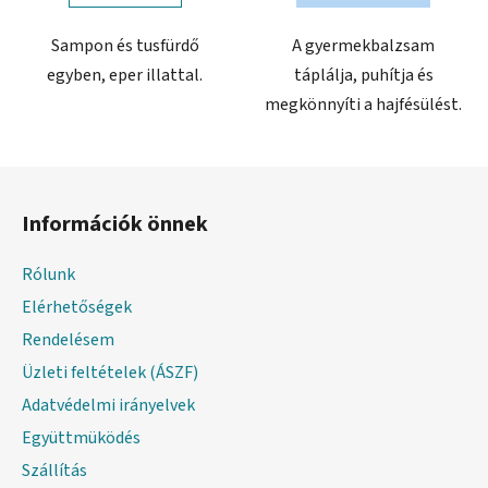
Sampon és tusfürdő
A gyermekbalzsam
egyben, eper illattal.
táplálja, puhítja és
megkönnyíti a hajfésülést.
L
á
Információk önnek
b
l
Rólunk
é
Elérhetőségek
c
Rendelésem
Üzleti feltételek (ÁSZF)
Adatvédelmi irányelvek
Együttmüködés
Szállítás