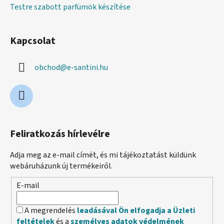
Testre szabott parfümök készítése
Kapcsolat
obchod
@
e-santini.hu
Feliratkozás hírlevélre
Adja meg az e-mail címét, és mi tájékoztatást küldünk
webáruházunk új termékeiről.
E-mail
A megrendelés
leadásával Ön elfogadja a Üzleti
feltételek
és a
személyes adatok védelmének