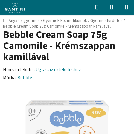
Ugrás
Keresés
KOSÁR
a
fő
Kezdőlap
/
Anya és gyermek
/
Gyermek kozmetikumok
/
Gyermekfürdetés
/
tartalomhoz
Bebble Cream Soap 75g Camomile - Krémszappan kamillával
Bebble Cream Soap 75g
Camomile - Krémszappan
kamillával
A
Nincs értékelés
Ugrás az értékeléshez
termék
Márka:
Bebble
átlagos
értékelése
5-
ből
0,0
csillag.