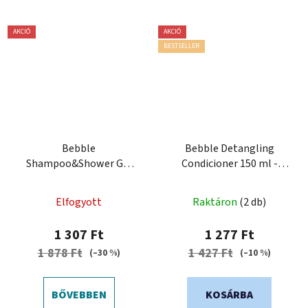
AKCIÓ
AKCIÓ
BESTSELLER
Bebble
Bebble Detangling
Shampoo&Shower Gel
Condicioner 150 ml -
Strawberry 250 ml -
Kondicionáló a haj
Sampon és tusfürdő Eper
kibontására
Elfogyott
Raktáron
(2 db)
1 307 Ft
1 277 Ft
1 878 Ft
1 427 Ft
(–30 %)
(–10 %)
BŐVEBBEN
KOSÁRBA