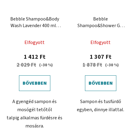
Bebble Shampoo&Body
Bebble
Wash Lavender 400 ml -
Shampoo&Shower Gel
Sampon és mosógél
Watermelon 250 ml -
levendulával
Sampon és tusfürdő
Elfogyott
Elfogyott
Görögdinnye
1 412 Ft
1 307 Ft
2 029 Ft
1 878 Ft
(–30 %)
(–30 %)
BŐVEBBEN
BŐVEBBEN
A gyengéd sampon és
Sampon és tusfürdő
mosógél tetőtől
egyben, dinnye illattal.
talpig alkalmas fürdésre és
mosásra.