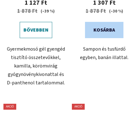
1 127 Ft
1 307 Ft
1 878 Ft
1 878 Ft
(–39 %)
(–30 %)
BŐVEBBEN
KOSÁRBA
Gyermekmosó gél gyengéd
Sampon és tusfürdő
tisztító összetevőkkel,
egyben, banán illattal.
kamilla, körömvirág
gyógynövénykivonattal és
D-panthenol tartalommal.
AKCIÓ
AKCIÓ