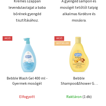
Krémes szappan
A gyengéd sampon és
levendulaolajjal a baba
mosógél tetőtől talpig
bőrének gyengéd
alkalmas fürdésre és
tisztításához.
mosásra.
AKCIÓ
AKCIÓ
BESTSELLER
Bebble Wash Gel 400 ml -
Bebble
Gyermek mosógél
Shampoo&Shower Gel
Banana 250 ml - Sampon
és tusfürdő Banán
Elfogyott
Raktáron
(1 db)