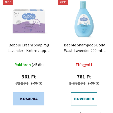
AKCIÓ
AKCIÓ
Bebble Cream Soap 75g
Bebble Shampoo&Body
Lavender - Krémszappan
Wash Lavender 200 ml -
levendulaolajjal
Sampon és mosógél
levendulával
Raktáron
(>5 db)
Elfogyott
361 Ft
781 Ft
736 Ft
1 578 Ft
(–50 %)
(–50 %)
KOSÁRBA
BŐVEBBEN