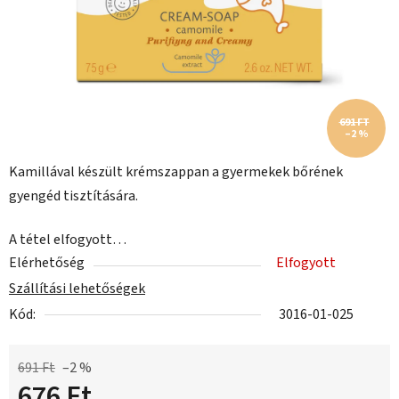
691 FT
–2 %
Kamillával készült krémszappan a gyermekek bőrének
gyengéd tisztítására.
A tétel elfogyott…
Elérhetőség
Elfogyott
Szállítási lehetőségek
Kód:
3016-01-025
691 Ft
–2 %
676 Ft