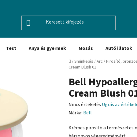
Test
Anya és gyermek
Mosás
Autó illatok
Kezdőlap
/
Sminkelés
/
Arc
/
Pirosító, bronzos
Cream Blush 01
Bell Hypoallerg
Cream Blush 0
A
Nincs értékelés
Ugrás az értéke
termék
Márka:
Bell
átlagos
Krémes pirosító a természetes 
értékelése
bársonyos végeredményért