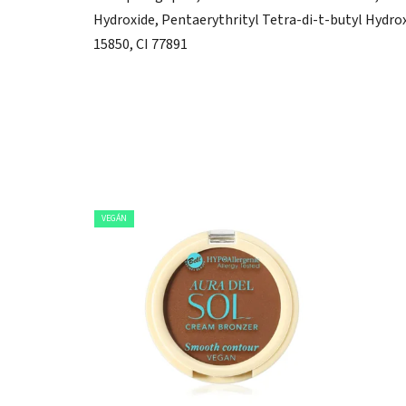
Hydroxide, Pentaerythrityl Tetra-di-t-butyl Hydr
15850, CI 77891
VEGÁN