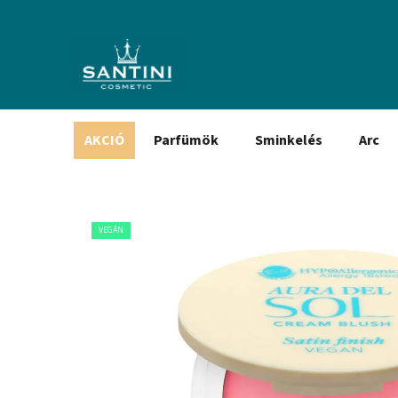
Ugrás
a
fő
tartalomhoz
AKCIÓ
Parfümök
Sminkelés
Arc
VEGÁN