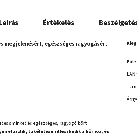
Leírás
Értékelés
Beszélgeté
tes megjelenésért, egészséges ragyogásért
Kieg
Kate
EAN 
Term
Árny
etes sminket és egészséges, ragyogó bőrt
en eloszlik, tökéletesen illeszkedik a bőrhöz, és