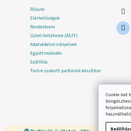
l
Rólunk
é
Elérhetőségek
c
Rendelésem
Üzleti feltételek (ÁSZF)
Adatvédelmi irányelvek
Együttmüködés
Szállítás
Testre szabott parfümök készítése
Cookie-kat 
böngészhess
folyamatosan
használható
Beállítás