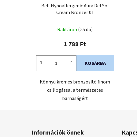
Bell Hypoallergenic Aura Del Sol
Cream Bronzer 01
Raktáron
(>5 db)
1 788 Ft
KOSÁRBA
Könnyű krémes bronzosító finom
csillogással a természetes
barnaságért
L
á
Információk önnek
Kapc
b