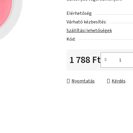
5-
ből
Elérhetőség
0,0
Várható kézbesítés:
csillag.
Szállítási lehetőségek
Kód:
1 788 Ft
Egységár:
Nyomtatás
Kérdés