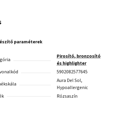
s
észítő paraméterek
Pirosító, bronzosító
gória
és highlighter
vonalkód
5902082577645
Aura Del Sol,
ékskála
Hypoallergenic
ék
Rózsaszín