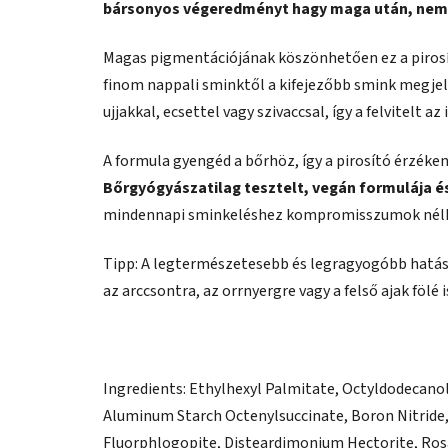
bársonyos végeredményt hagy maga után, nem k
Magas pigmentációjának köszönhetően ez a pirosít
finom nappali sminktől a kifejezőbb smink megjel
ujjakkal, ecsettel vagy szivaccsal, így a felvitelt a
A formula gyengéd a bőrhöz, így a pirosító érzékeny
Bőrgyógyászatilag tesztelt, vegán formulája é
mindennapi sminkeléshez kompromisszumok nélk
Tipp: A legtermészetesebb és legragyogóbb hatás 
az arccsontra, az orrnyergre vagy a felső ajak fölé is
Ingredients: Ethylhexyl Palmitate, Octyldodecanol,
Aluminum Starch Octenylsuccinate, Boron Nitride,
Fluorphlogopite, Disteardimonium Hectorite, Rosa