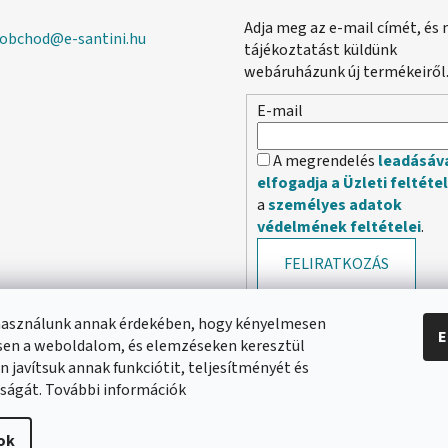
Adja meg az e-mail címét, és 
obchod
@
e-santini.hu
tájékoztatást küldünk
webáruházunk új termékeiről
E-mail
A megrendelés
leadásáv
elfogadja a Üzleti feltéte
a
személyes adatok
védelmének feltételei
.
FELIRATKOZÁS
használunk annak érdekében, hogy kényelmesen
E
en a weboldalom, és elemzéseken keresztül
 javítsuk annak funkciótit, teljesítményét és
ságát. További információk
ok