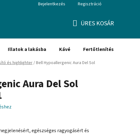
Bejelentkezés
Regisztráció
ÜRES KOSÁR
KOSÁR
Illatok a lakásba
Kávé
Fertőtlenítés
Ajánd
ító és highlighter
/
Bell Hypoallergenic Aura Del Sol
enic Aura Del Sol
1
léshez
megjelenésért, egészséges ragyogásért és