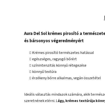
Aura Del Sol krémes pirosító a természe
és bársonyos végeredményért
Krémes pirosító természetes hatással
egészséges, ragyogó bőrért
színintenzitás könnyű rétegezése
könnyű textúra
érzékeny bőrre alkalmas, vegán összetétel
Ideális választás mindazok számára, akik termész
szeretnének elérni. L
ágy, krémes textúrája könny