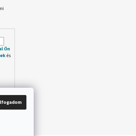
mi
.
al Ön
lek
és
lfogadom