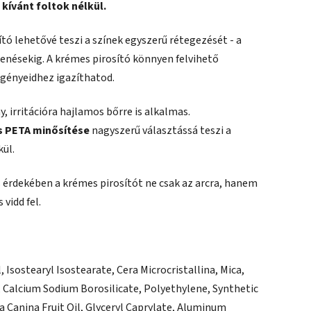
ívánt foltok nélkül.
ó lehetővé teszi a színek egyszerű rétegezését - a
enésekig. A krémes pirosító könnyen felvihető
z igényeidhez igazíthatod.
, irritációra hajlamos bőrre is alkalmas.
s PETA minősítése
nagyszerű választássá teszi a
ül.
érdekében a krémes pirosítót ne csak az arcra, hanem
 vidd fel.
 Isostearyl Isostearate, Cera Microcristallina, Mica,
 Calcium Sodium Borosilicate, Polyethylene, Synthetic
 Canina Fruit Oil, Glyceryl Caprylate, Aluminum