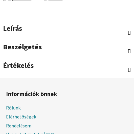
Leírás
Beszélgetés
Értékelés
L
á
Információk önnek
b
l
Rólunk
é
Elérhetőségek
c
Rendelésem