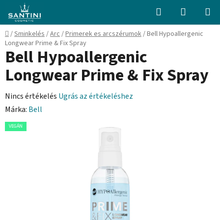
Ugrás
Keresés
KOSÁR
a
fő
Kezdőlap
/
Sminkelés
/
Arc
/
Primerek es arcszérumok
/
Bell Hypoallergenic
tartalomhoz
Longwear Prime & Fix Spray
Bell Hypoallergenic
Longwear Prime & Fix Spray
A
Nincs értékelés
Ugrás az értékeléshez
termék
Márka:
Bell
átlagos
VEGÁN
értékelése
5-
ből
0,0
csillag.