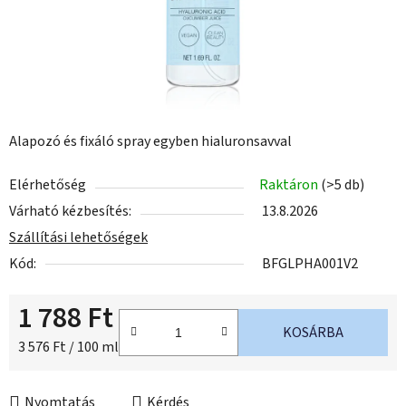
Alapozó és fixáló spray egyben hialuronsavval
Elérhetőség
Raktáron
(>5 db)
Várható kézbesítés:
13.8.2026
Szállítási lehetőségek
Kód:
BFGLPHA001V2
1 788 Ft
KOSÁRBA
Egységár:
3 576 Ft / 100 ml
Nyomtatás
Kérdés