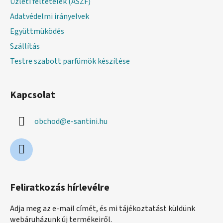
Üzleti feltételek (ÁSZF)
Adatvédelmi irányelvek
Együttmüködés
Szállítás
Testre szabott parfümök készítése
Kapcsolat
obchod
@
e-santini.hu
Feliratkozás hírlevélre
Adja meg az e-mail címét, és mi tájékoztatást küldünk
webáruházunk új termékeiről.