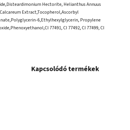
ide,
Distea
rdimonium Hectorite, Helianthus Annuus
Calcar
eum Extract,
Tocopherol,
Ascorbyl
enate,
Polyglycerin
-
6
,
Ethylhexylglycerin, Propylene
xide,
Phenoxyethanol,
CI 7
7491, CI 77492, CI 77499, CI
Kapcsolódó termékek