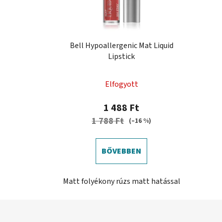
Bell Hypoallergenic Mat Liquid
Lipstick
Elfogyott
1 488 Ft
1 788 Ft
(–16 %)
BŐVEBBEN
Matt folyékony rúzs matt hatással
L