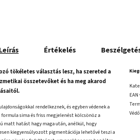
Leírás
Értékelés
Beszélgeté
zó tökéletes választás lesz, ha szereted a
Kieg
ozmetikai összetevőket és ha meg akarod
Kate
ásaitól.
EAN 
Term
tulajdonságokkal rendelkeznek, és egyben védenek a
Védő
 formula sima és friss megjelenést kölcsönöz a
ú matt hatást hagy maga után, anélkül, hogy
tesen kiegyensúlyozott pigmentációja lehetővé teszi a