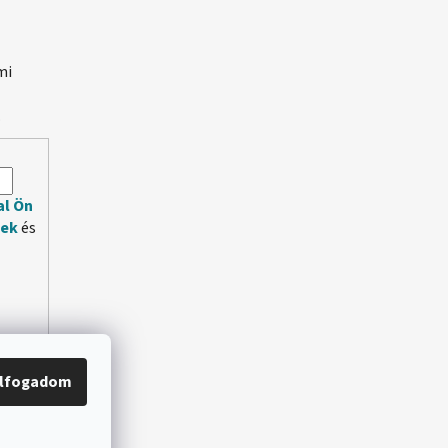
mi
.
al Ön
lek
és
lfogadom