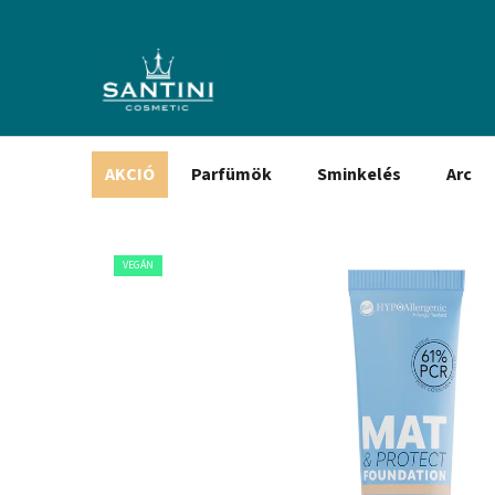
Ugrás
a
fő
tartalomhoz
AKCIÓ
Parfümök
Sminkelés
Arc
VEGÁN