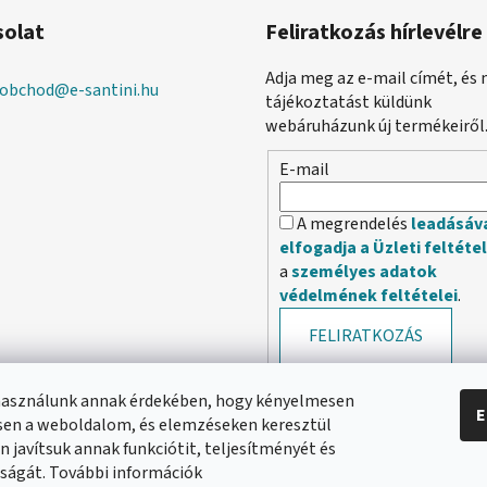
solat
Feliratkozás hírlevélre
Adja meg az e-mail címét, és 
obchod
@
e-santini.hu
tájékoztatást küldünk
webáruházunk új termékeiről
E-mail
A megrendelés
leadásáv
elfogadja a Üzleti feltéte
a
személyes adatok
védelmének feltételei
.
FELIRATKOZÁS
használunk annak érdekében, hogy kényelmesen
E
en a weboldalom, és elemzéseken keresztül
 javítsuk annak funkciótit, teljesítményét és
ságát. További információk