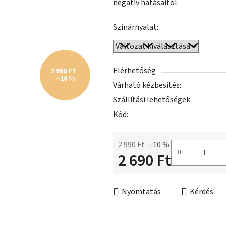
negatív hatásaitól.
ből
0,0
Színárnyalat:
csillag.
Elérhetőség
2 990 FT
–10 %
Várható kézbesítés:
Szállítási lehetőségek
Kód:
2 990 Ft
–10 %
2 690 Ft
Egységár:
Nyomtatás
Kérdés