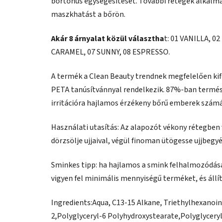
bőrtónus egységesítését. További rétegek alkalma
maszkhatást a bőrön.
Akár 8 árnyalat közül választha
t: 01 VANILLA, 0
CARAMEL, 07 SUNNY, 08 ESPRESSO.
A termék a Clean Beauty trendnek megfelelően kif
PETA tanúsítvánnyal rendelkezik. 87%-ban termés
irritációra hajlamos érzékeny bőrű emberek számá
Használati utasítás: Az alapozót vékony rétegben 
dörzsölje ujjaival, végül finoman ütögesse ujjbegyév
Sminkes tipp: ha hajlamos a smink felhalmozódás
vigyen fel minimális mennyiségű terméket, és állít
Ingredients:
Aqua, C13
-
15 Alkane, Triethylhexanoin
2,
Polyglyceryl
-
6 Polyhydroxystearate
,
Polyglycery