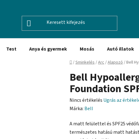
Test
Anya és gyermek
Mosás
Autó illatok
Kezdőlap
/
Sminkelés
/
Arc
/
Alapozó
/
Bell H
Bell Hypoaller
Foundation SP
A
Nincs értékelés
Ugrás az értéke
termék
Márka:
Bell
átlagos
A matt felülettel és SPF25 védőf
értékelése
természetes hatású matt hatást
5-