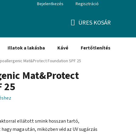
Bejelentkezés
Regisztráció
ÜRES KOSÁR
KOSÁR
Illatok a lakásba
Kávé
Fertőtlenítés
Ajánd
ypoallergenic Mat&Protect Foundation SPF 25
genic Mat&Protect
F 25
léshez
aktorral ellátott smink hosszan tartó,
 hagy maga után, miközben véd az UV sugárzás