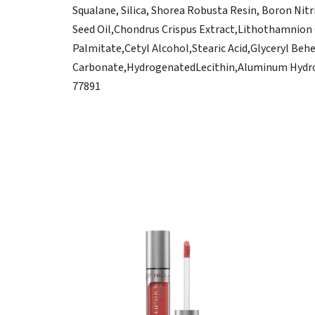
Squala
ne, Silica, Shorea Robusta Resin, Boron Ni
tr
Seed Oil,
Chondrus Crispus Extract,
Lithothamnion 
Palmitate
,
Cetyl Alcohol,
Stearic Acid,
Glyceryl Beh
Car
bonate,
Hydrogenated
Lecithin,
Aluminum Hydro
77891