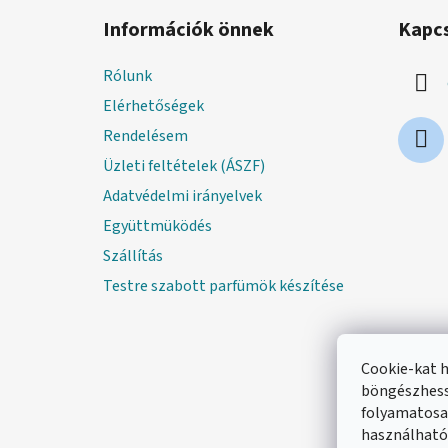
á
Információk önnek
Kapc
b
l
Rólunk
é
Elérhetőségek
c
Rendelésem
Üzleti feltételek (ÁSZF)
Adatvédelmi irányelvek
Együttmüködés
Szállítás
Testre szabott parfümök készítése
Cookie-kat 
böngészhess
folyamatosan
használható