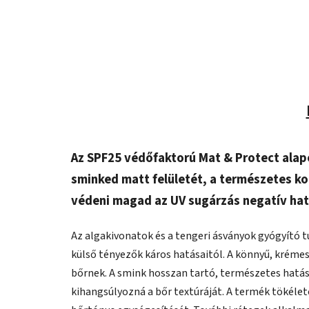
Az SPF25 védőfaktorú Mat & Protect alapo
sminked matt felületét, a természetes k
védeni magad az UV sugárzás negatív hat
Az algakivonatok és a tengeri ásványok gyógyító 
külső tényezők káros hatásaitól. A könnyű, krémes
bőrnek. A smink hosszan tartó, természetes hatás
kihangsúlyozná a bőr textúráját. A termék tökéle