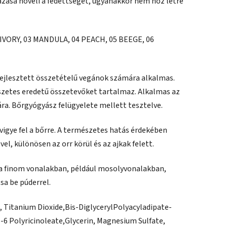
zása növeli a fedettséget, ugyanakkor nem hoz létre
2 IVORY, 03 MANDULA, 04 PEACH, 05 BEEGE, 06
ejlesztett összetételű vegánok számára alkalmas.
zetes eredetű összetevőket tartalmaz. Alkalmas az
ra. Bőrgyógyász felügyelete mellett tesztelve.
vigye fel a bőrre. A természetes hatás érdekében
el, különösen az orr körül és az ajkak felett.
a finom vonalakban, például mosolyvonalakban,
sa be púderrel.
, Titanium Dioxide,
Bis
-
Diglyceryl
Polyacyladipate
-
l
-
6 Polyricinoleate
,
Glycerin, Magnesium Sulfate,