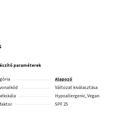
s
észítő paraméterek
gória
Alapozó
vonalkód
Változat kiválasztása
ékskála
Hypoallergenic, Vegan
faktor
SPF 25