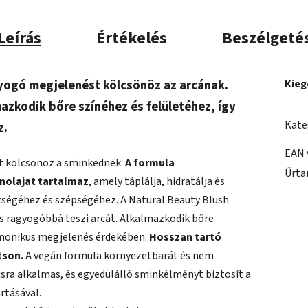
Leírás
Értékelés
Beszélgeté
yogó megjelenést kölcsönöz az arcának.
Kieg
azkodik bőre színéhez és felületéhez, így
Kate
z.
EAN 
st kölcsönöz a sminkednek.
A formula
Űrta
nolajat tartalmaz
, amely táplálja, hidratálja és
szségéhez és szépségéhez. A Natural Beauty Blush
és ragyogóbbá teszi arcát. Alkalmazkodik bőre
rmonikus megjelenés érdekében.
Hosszan tartó
tson.
A vegán formula környezetbarát és nem
usra alkalmas, és egyedülálló sminkélményt biztosít a
rtásával.