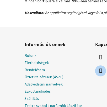
Minden bőrtípusra alkalmas, 99%-ban természete
Használata:
Az applikátor segítségével vigye fel a p
L
á
Információk önnek
Kapc
b
l
Rólunk
é
Elérhetőségek
c
Rendelésem
Üzleti feltételek (ÁSZF)
Adatvédelmi irányelvek
Együttmüködés
Szállítás
Testre szabott parfümök készítése