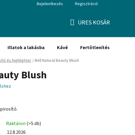
Bejelentkezés
Regisztráció
ÜRES KOSÁR
KOSÁR
Illatok a lakásba
Kávé
Fertőtlenítés
Ajánd
ító és highlighter
/
Bell Natural Beauty Blush
eauty Blush
léshez
pirosító.
Raktáron
(>5 db)
12.8.2026