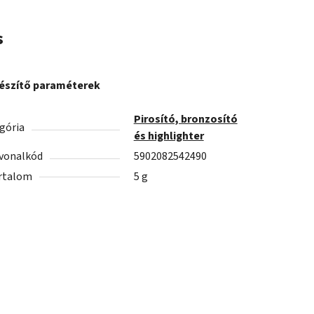
s
észítő paraméterek
Pirosító, bronzosító
gória
és highlighter
vonalkód
5902082542490
rtalom
5 g