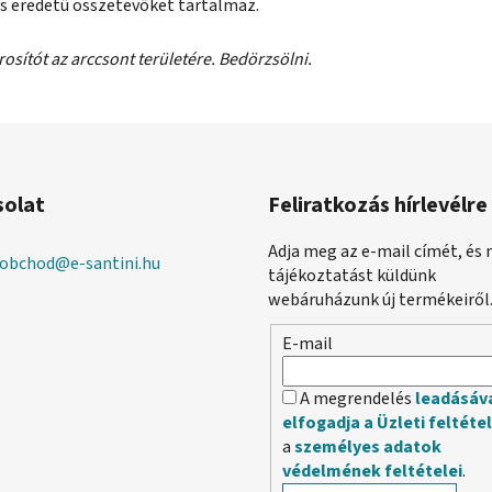
s eredetű összetevőket tartalmaz.
irosítót az arccsont területére. Bedörzsölni.
solat
Feliratkozás hírlevélre
Adja meg az e-mail címét, és 
obchod
@
e-santini.hu
tájékoztatást küldünk
webáruházunk új termékeiről
E-mail
A megrendelés
leadásáv
elfogadja a Üzleti feltéte
a
személyes adatok
védelmének feltételei
.