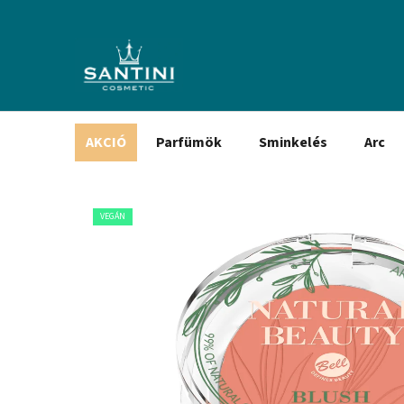
Ugrás
a
fő
tartalomhoz
AKCIÓ
Parfümök
Sminkelés
Arc
VEGÁN