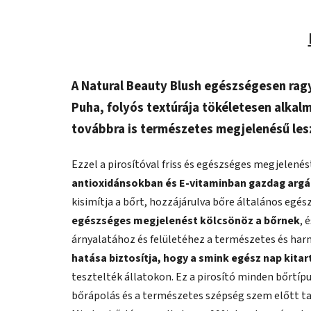
A Natural Beauty Blush egészségesen rag
Puha, folyós textúrája tökéletesen alkalm
továbbra is természetes megjelenésű les
Ezzel a pirosítóval friss és egészséges megjelené
antioxidánsokban és E-vitaminban gazdag argá
kisimítja a bőrt, hozzájárulva bőre általános egé
egészséges megjelenést kölcsönöz a bőrnek
, 
árnyalatához és felületéhez a természetes és ha
hatása biztosítja, hogy a smink egész nap kitar
tesztelték állatokon. Ez a pirosító minden bőrtíp
bőrápolás és a természetes szépség szem előtt ta