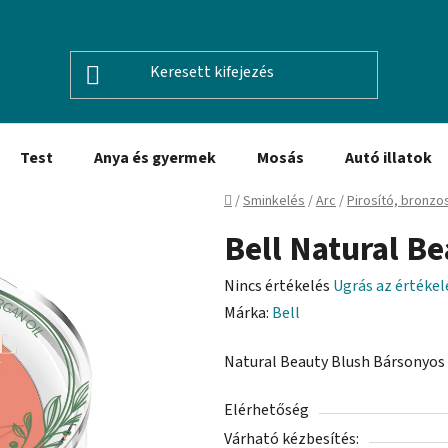
Test
Anya és gyermek
Mosás
Autó illatok
Kezdőlap
/
Sminkelés
/
Arc
/
Pirosító, bronzos
Bell Natural B
A
Nincs értékelés
Ugrás az értéke
termék
Márka:
Bell
átlagos
Natural Beauty Blush Bársonyos 
értékelése
5-
Elérhetőség
ből
Várható kézbesítés:
0,0