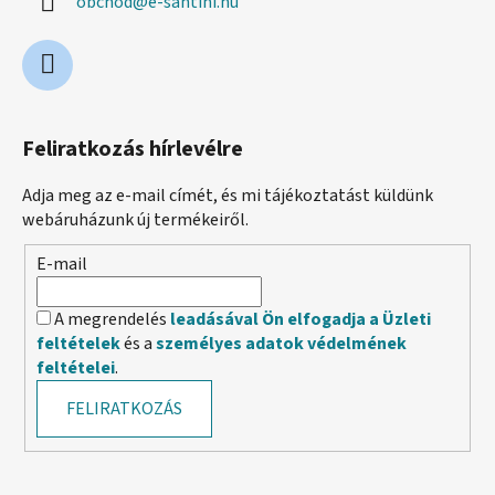
obchod
@
e-santini.hu
Feliratkozás hírlevélre
Adja meg az e-mail címét, és mi tájékoztatást küldünk
webáruházunk új termékeiről.
E-mail
A megrendelés
leadásával Ön elfogadja a Üzleti
feltételek
és a
személyes adatok védelmének
feltételei
.
FELIRATKOZÁS