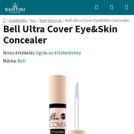
Ugrás
Keresés
KOSÁR
a
fő
Kezdőlap
/
Sminkelés
/
Arc
/
Korrektorok
/
Bell Ultra Cover Eye&Skin Concealer
tartalomhoz
Bell Ultra Cover Eye&Skin
Concealer
A
Nincs értékelés
Ugrás az értékeléshez
termék
Márka:
Bell
átlagos
értékelése
5-
ből
0,0
csillag.