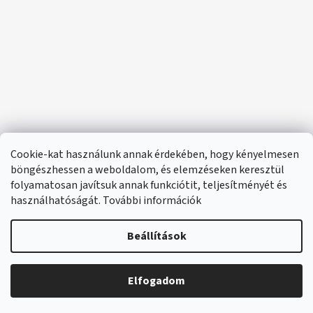
Cookie-kat használunk annak érdekében, hogy kényelmesen
böngészhessen a weboldalom, és elemzéseken keresztül
folyamatosan javítsuk annak funkciótit, teljesítményét és
használhatóságát. További információk
Beállítások
Elfogadom
🔴 Parfümök és illatok –20%
Shoptet készítette
Copyright 2026
e-santini.hu
. Minden jog fenntartva.