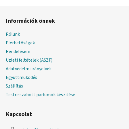
L
á
Információk önnek
b
l
Rólunk
é
Elérhetőségek
c
Rendelésem
Üzleti feltételek (ÁSZF)
Adatvédelmi irányelvek
Együttmüködés
Szállítás
Testre szabott parfümök készítése
Kapcsolat