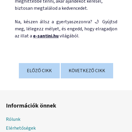
meghittebbé tenni, akár ajándékot keresel,
biztosan megtalálod a kedvencedet.
Na, készen állsz a gyertyaszezonra? 🌙 Gyújtsd
meg, lélegezz mélyet, és engedd, hogy elragadjon
az illat a
e-santini.hu
világából.
ELŐZŐ CIKK
KÖVETKEZŐ CIKK
L
á
Információk önnek
b
l
Rólunk
é
Elérhetőségek
c