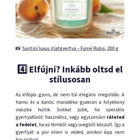
📸:
Santini luxus illatgyertya – Fumé Rubis, 200 g
4️⃣ Elfújni? Inkább oltsd el
stílusosan
Az elfújás gyors, de nem túl elegáns megoldás. A
hamu és a kanóc maradéka gyakran a folyékony
viaszba hullik. Sokkal jobb, ha speciális
gyertyafúvót használsz, vagy egyszerűen
ráteted
a fedelet
, ha az fémből vagy üvegből készült. Így a
gyertyát a por ellen is véded, amikor épp nem
használod.