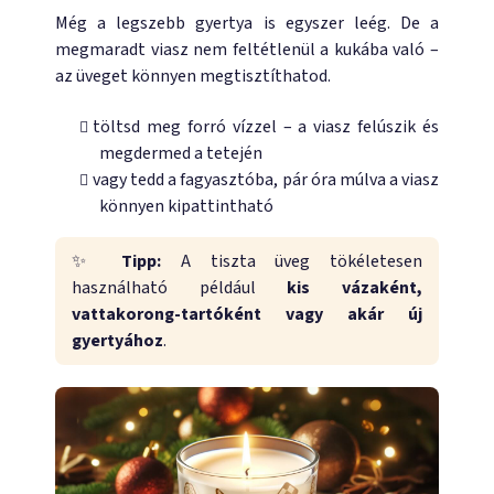
Még a legszebb gyertya is egyszer leég. De a
megmaradt viasz nem feltétlenül a kukába való –
az üveget könnyen megtisztíthatod.
töltsd meg forró vízzel – a viasz felúszik és
megdermed a tetején
vagy tedd a fagyasztóba, pár óra múlva a viasz
könnyen kipattintható
✨
Tipp:
A tiszta üveg tökéletesen
használható például
kis vázaként,
vattakorong-tartóként vagy akár új
gyertyához
.