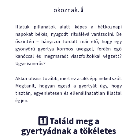
okoznak. 🕯️
Illatuk pillanatok alatt képes a hétköznapi
napokat békés, nyugodt rituálévá varázsolni. De
őszintén – hányszor fordult már elő, hogy egy
gyönyörű gyertya kormos üveggel, ferdén égő
kanóccal és megmaradt viaszfoltokkal végzett?
Ugye ismerős?
Akkor olvass tovább, mert ez a cikk épp neked szól.
Megtanít, hogyan égesd a gyertyát úgy, hogy
tisztán, egyenletesen és ellenállhatatlan illattal
égjen.
1️⃣ Találd meg a
gyertyádnak a tökéletes