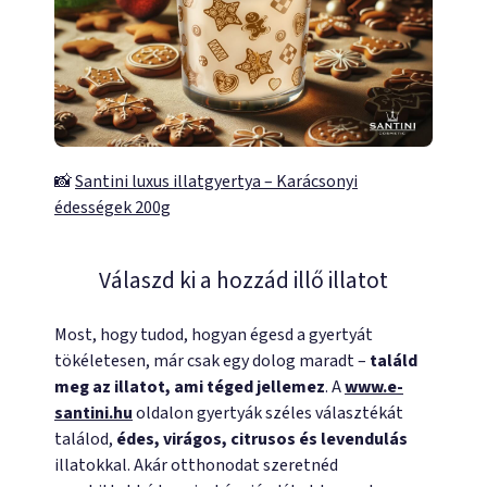
📸
Santini luxus illatgyertya – Karácsonyi
édességek 200g
Válaszd ki a hozzád illő illatot
Most, hogy tudod, hogyan égesd a gyertyát
tökéletesen, már csak egy dolog maradt –
találd
meg az illatot, ami téged jellemez
. A
www.e-
santini.hu
oldalon gyertyák széles választékát
találod,
édes, virágos, citrusos és levendulás
illatokkal. Akár otthonodat szeretnéd