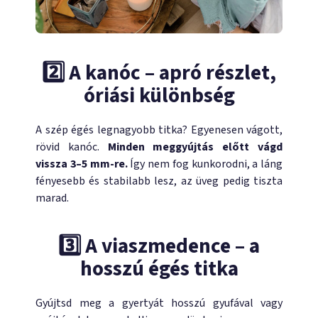
2️⃣ A kanóc – apró részlet,
óriási különbség
A szép égés legnagyobb titka? Egyenesen vágott,
rövid kanóc.
Minden meggyújtás előtt vágd
vissza 3–5 mm-re.
Így nem fog kunkorodni, a láng
fényesebb és stabilabb lesz, az üveg pedig tiszta
marad.
3️⃣ A viaszmedence – a
hosszú égés titka
Gyújtsd meg a gyertyát hosszú gyufával vagy