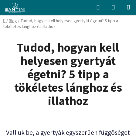
Ugrás
Keresés
KOSÁR
a
fő
Kezdőlap
/
Blog
/
Tudod, hogyan kell helyesen gyertyát égetni? 5 tipp a
tartalomhoz
tökéletes lánghoz és illathoz
Tudod, hogyan kell
helyesen gyertyát
égetni? 5 tipp a
tökéletes lánghoz és
illathoz
Valljuk be, a gyertyák egyszerűen függőséget