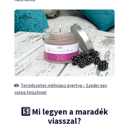
📸:
Természetes méhviasz gyertya – Szeder egy
csepp tejszínnel
5️⃣ Mi legyen a maradék
viasszal?