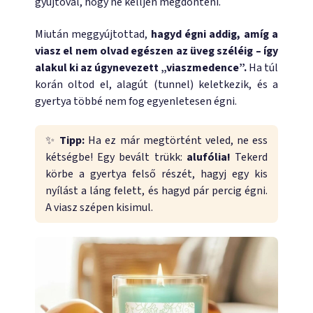
gyújtóval, hogy ne kelljen megdönteni.
Miután meggyújtottad,
hagyd égni addig, amíg a
viasz el nem olvad egészen az üveg széléig – így
alakul ki az úgynevezett „viaszmedence”.
Ha túl
korán oltod el, alagút (tunnel) keletkezik, és a
gyertya többé nem fog egyenletesen égni.
✨
Tipp:
Ha ez már megtörtént veled, ne ess
kétségbe! Egy bevált trükk:
alufólia!
Tekerd
körbe a gyertya felső részét, hagyj egy kis
nyílást a láng felett, és hagyd pár percig égni.
A viasz szépen kisimul.