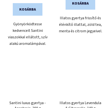
KOSÁRBA
KOSÁRBA
Illatos gyertya frissítő és
Gyönyörködtesse
élénkítő illattal, zöld tea,
kedvenceit Santini
menta és citrom jegyeivel.
viaszokkal ellátott, szív
alakú aromalámpával.
Santini luxus gyertya -
Illatos gyertya Levendula