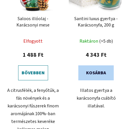
Saloos illóolaj -
Santini luxus gyertya -
Karácsonyi mese
Karácsonyfa, 200 g
Elfogyott
Raktáron
(>5 db)
1 488 Ft
4 343 Ft
BŐVEBBEN
KOSÁRBA
A citrusfélék, a fenyőtűk, a
Illatos gyertya a
fás növények és a
karácsonyfa csábító
karácsonyi fűszerek finom
illatával.
aromájának 100%-ban
természetes keveréke