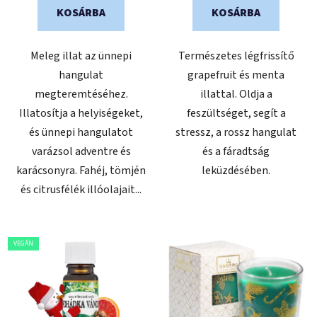
KOSÁRBA
KOSÁRBA
Meleg illat az ünnepi
Természetes légfrissítő
hangulat
grapefruit és menta
megteremtéséhez.
illattal. Oldja a
Illatosítja a helyiségeket,
feszültséget, segít a
és ünnepi hangulatot
stressz, a rossz hangulat
varázsol adventre és
és a fáradtság
karácsonyra. Fahéj, tömjén
leküzdésében.
és citrusfélék illóolajait...
VEGÁN