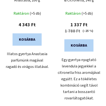
Anastasia, 200 g
& Citronella, 140 g
Raktáron
(>5 db)
Raktáron
(>5 db)
4 343 Ft
1 337 Ft
1 788 Ft
(–25 %)
KOSÁRBA
KOSÁRBA
Illatos gyertya Anastasia
Egy gyertya nyugtató
parfümünk magával
levendula jegyekkel a
ragadó és virágos illatával.
citronella friss aromájával
együtt. Ez a tökéletes
kombináció segít távol
tartani a bosszantó
rovarlátogatókat.