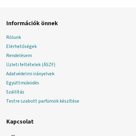
L
á
Információk önnek
b
l
Rólunk
é
Elérhetőségek
c
Rendelésem
Üzleti feltételek (ÁSZF)
Adatvédelmi irányelvek
Együttmüködés
Szállítás
Testre szabott parfümök készítése
Kapcsolat