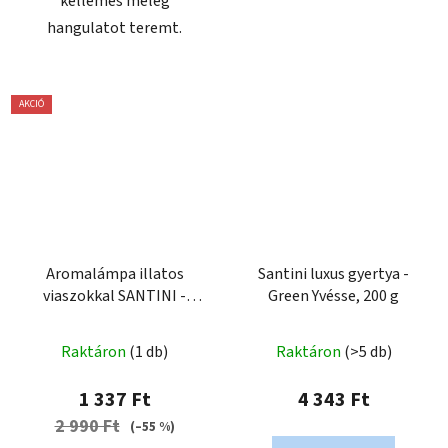
kellemes meleg
hangulatot teremt.
AKCIÓ
Aromalámpa illatos
Santini luxus gyertya -
viaszokkal SANTINI -
Green Yvésse, 200 g
Heart edition
Raktáron
(1 db)
Raktáron
(>5 db)
1 337 Ft
4 343 Ft
2 990 Ft
(–55 %)