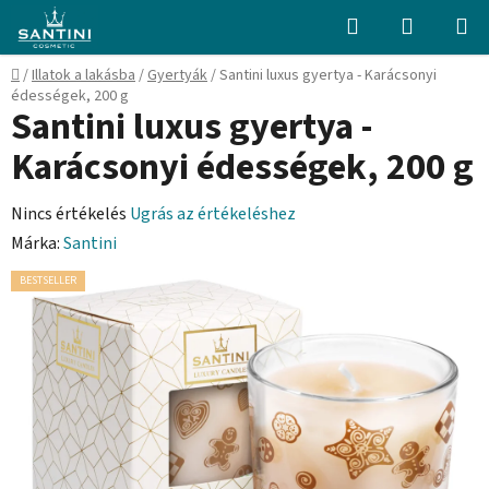
Ugrás
Keresés
KOSÁR
a
fő
Kezdőlap
/
Illatok a lakásba
/
Gyertyák
/
Santini luxus gyertya - Karácsonyi
tartalomhoz
édességek, 200 g
Santini luxus gyertya -
Karácsonyi édességek, 200 g
A
Nincs értékelés
Ugrás az értékeléshez
termék
Márka:
Santini
átlagos
BESTSELLER
értékelése
5-
ből
0,0
csillag.