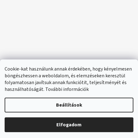
Cookie-kat használunk annak érdekében, hogy kényelmesen
böngészhessen a weboldalom, és elemzéseken keresztül
folyamatosan javítsuk annak funkciótit, teljesítményét és
használhatóságát. További információk
Beállítások
Elfogadom
🔴 Parfümök és illatok –20%
Shoptet készítette
Copyright 2026
e-santini.hu
. Minden jog fenntartva.