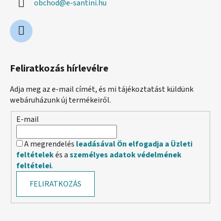
obchod
@
e-santini.hu
Feliratkozás hírlevélre
Adja meg az e-mail címét, és mi tájékoztatást küldünk
webáruházunk új termékeiről.
E-mail
A megrendelés
leadásával Ön elfogadja a Üzleti
feltételek
és a
személyes adatok védelmének
feltételei
.
FELIRATKOZÁS