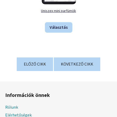
Uniszex mini parfümök
Választás
ELŐZŐ CIKK
KÖVETKEZŐ CIKK
L
á
Információk önnek
b
l
Rólunk
é
Elérhetőségek