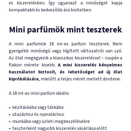
es kiszerelésben. Így ugyanazt a minőséget kapja
kompaktabb és kedvezőbb árú kivitelben.
Mini parfümök mint teszterek
A mini parfümök 18 ml-es parfüm teszterek. Nem
gyengébb minőségű vagy hígított változatról van szó.
Az illat megegyezik a klasszikus kiszereléssel – csupán a
flakon mérete kisebb.
A mini kiszerelés kényelmes
használatot biztosít, és lehetőséget ad új illat
kipróbálására
, mielőtt a teljes méret mellett döntene.
A 18 ml-es mini parfüm ideális:
• kézitáskába vagy táskába
• utazáshoz és nyaraláshoz
• munkába vagy üzleti megbeszélésekre
• teszterként nagyobb kiszerelés vásárlása előtt