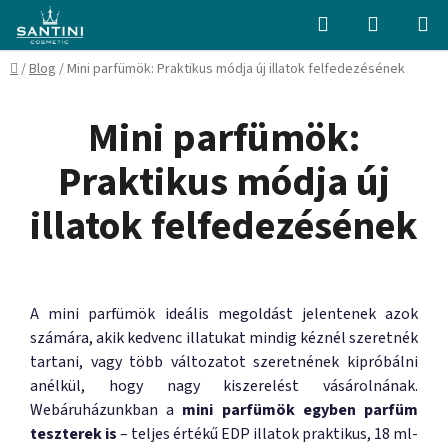
Ugrás
Keresés
KOSÁR
a
fő
Kezdőlap
/
Blog
/
Mini parfümök: Praktikus módja új illatok felfedezésének
tartalomhoz
Mini parfümök:
Praktikus módja új
illatok felfedezésének
A mini parfümök ideális megoldást jelentenek azok
számára, akik kedvenc illatukat mindig kéznél szeretnék
tartani, vagy több változatot szeretnének kipróbálni
anélkül, hogy nagy kiszerelést vásárolnának.
Webáruházunkban a
mini parfümök egyben parfüm
teszterek is
– teljes értékű EDP illatok praktikus, 18 ml-