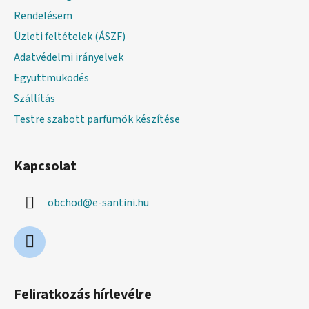
c
Rendelésem
Üzleti feltételek (ÁSZF)
Adatvédelmi irányelvek
Együttmüködés
Szállítás
Testre szabott parfümök készítése
Kapcsolat
obchod
@
e-santini.hu
Feliratkozás hírlevélre