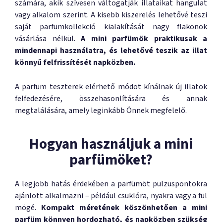
számára, akik szívesen váltogatják illataikat hangulat
vagy alkalom szerint. A kisebb kiszerelés lehetővé teszi
saját parfümkollekció kialakítását nagy flakonok
vásárlása nélkül.
A mini parfümök praktikusak a
mindennapi használatra, és lehetővé teszik az illat
könnyű felfrissítését napközben.
A parfüm teszterek elérhető módot kínálnak új illatok
felfedezésére, összehasonlítására és annak
megtalálására, amely leginkább Önnek megfelelő.
Hogyan használjuk a mini
parfümöket?
A legjobb hatás érdekében a parfümöt pulzuspontokra
ajánlott alkalmazni – például csuklóra, nyakra vagy a fül
mögé.
Kompakt méretének köszönhetően a mini
parfüm könnyen hordozható, és napközben szükség