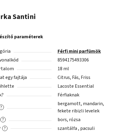
rka
Santini
észítő paraméterek
gória
Férfi mini parfümök
vonalkód
8594175493306
rtalom
18 ml
lat egy fajtája
Citrus, Fás, Friss
 ihlette
Lacoste Essential
k?
Férfiaknak
bergamott, mandarin,
?
fekete ribizli levelek
bors, rózsa
?
P
szantálfa , pacsuli
?