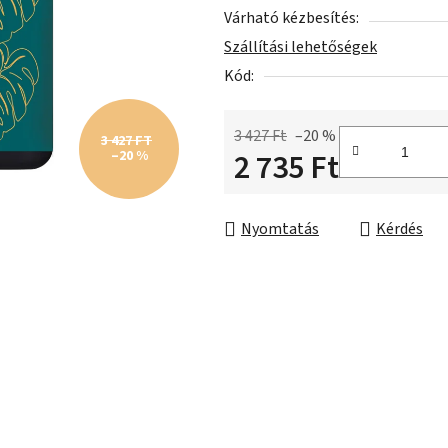
Várható kézbesítés:
csillag.
Szállítási lehetőségek
Kód:
3 427 Ft
–20 %
3 427 FT
2 735 Ft
–20 %
Egységár:
Nyomtatás
Kérdés