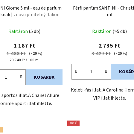
NI Giome 5 ml - eau de parfum
Férfi parfüm SANTINI - Christi
iaknak
| znovu plnitelný flakon
ml
Raktáron
(5 db)
Raktáron
(>5 db)
1 187 Ft
2 735 Ft
1 488 Ft
3 427 Ft
(–20 %)
(–20 %)
Egységár:
23 740 Ft / 100 ml
KOSÁR
KOSÁRBA
Keleti-fás illat. A Carolina Her
, sportos illat.A Chanel Allure
VIP illat ihlette.
omme Sport illat ihlette.
AKCIÓ
R