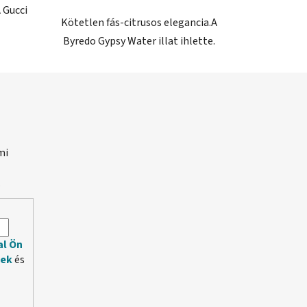
A Gucci
Kötetlen fás-citrusos elegancia.A
Byredo Gypsy Water illat ihlette.
mi
.
al Ön
lek
és