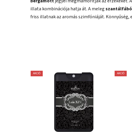
bergamott
jegyei megmámorítják az érzékeket. A 
illata kombinációja hatja át. A meleg
szantálfából
friss illatnak az aromás szimfóniáját. Könnyűség, e
AKCIÓ
AKCIÓ