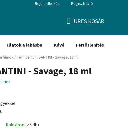
Bejelentkezés
Regisztráció
ÜRES KOSÁR
KOSÁR
Illatok a lakásba
Kávé
Fertőtlenítés
Ajánd
parfümök
/
Férfi parfüm SANTINI - Savage, 18 ml
ANTINI - Savage, 18 ml
léshez
egyekkel.
e.
Raktáron
(>5 db)