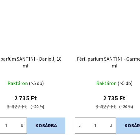
i parfüm SANTINI - Daniell, 18
Férfi parfüm SANTINI - Garme
ml
ml
Raktáron
(>5 db)
Raktáron
(>5 db)
2 735 Ft
2 735 Ft
3 427 Ft
3 427 Ft
(–20 %)
(–20 %)
KOSÁRBA
KOSÁR