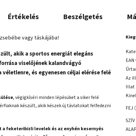
Értékelés
Beszélgetés
Má
 zsebébe vagy táskájába!
Kieg
Kate
szült, akik a sportos energiát elegáns
EAN 
aforrása viselőjének kalandvágyó
Űrta
 véletlenre, és egyenesen céljai elérése felé
Az il
Illat
Kine
sülése
, végigkíséri minden lépésüket a siker felé
fiaknak készült, akik készek új távlatokat felfedezni
FEJ
SZÍV
 a feketeribizli levelek és az enyhén kesernyés
ALA