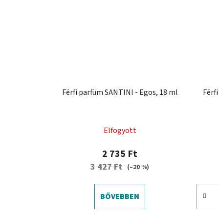
Férfi parfüm SANTINI - Egos, 18 ml
Férf
Elfogyott
2 735 Ft
3 427 Ft
(–20 %)
BŐVEBBEN