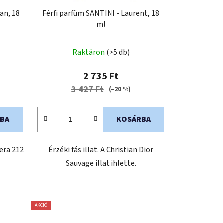
an, 18
Férfi parfüm SANTINI - Laurent, 18
ml
Raktáron
(>5 db)
2 735 Ft
3 427 Ft
(–20 %)
BA
KOSÁRBA
rera 212
Érzéki fás illat. A Christian Dior
Sauvage illat ihlette.
AKCIÓ