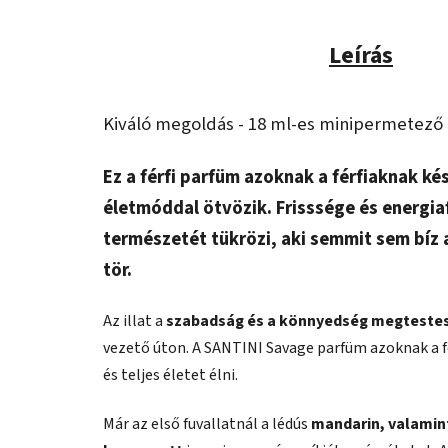
Leírás
Kiváló megoldás - 18 ml-es minipermetező
Ez a férfi parfüm azoknak a férfiaknak ké
életmóddal ötvözik. Frisssége és energi
természetét tükrözi, aki semmit sem bíz a
tör.
Az illat a
szabadság és a könnyedség megteste
vezető úton. A SANTINI Savage parfüm azoknak a fér
és teljes életet élni.
Már az első fuvallatnál a lédús
mandarin, valamint