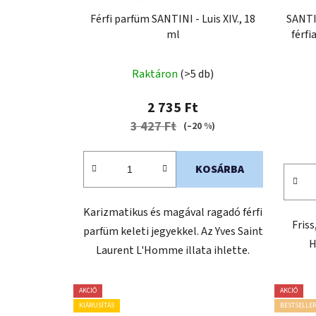
Férfi parfüm SANTINI - Luis XIV., 18
SANTI
ml
férf
Raktáron
(>5 db)
2 735 Ft
3 427 Ft
(–20 %)
KOSÁRBA
Karizmatikus és magával ragadó férfi
Friss
parfüm keleti jegyekkel. Az Yves Saint
H
Laurent L'Homme illata ihlette.
AKCIÓ
AKCIÓ
KIÁRUSÍTÁS
BESTSELLE