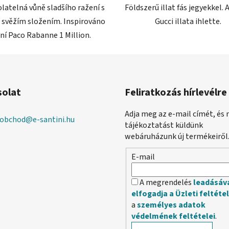
latelná vůně sladšího ražení s
Földszerű illat fás jegyekkel. 
 svěžím složením. Inspirováno
Gucci illata ihlette.
ní Paco Rabanne 1 Million.
solat
Feliratkozás hírlevélre
Adja meg az e-mail címét, és 
obchod
@
e-santini.hu
tájékoztatást küldünk
webáruházunk új termékeiről
E-mail
A megrendelés
leadásáv
elfogadja a Üzleti feltéte
a
személyes adatok
védelmének feltételei
.