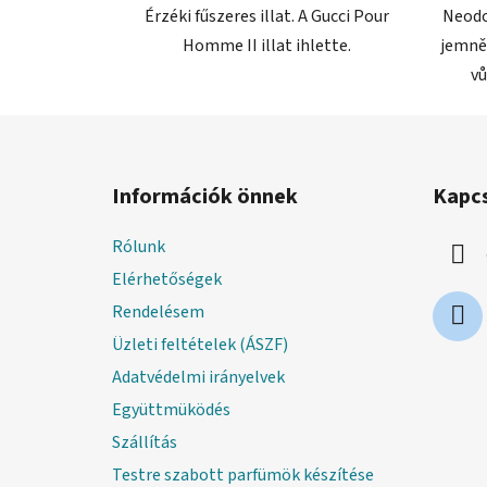
Érzéki fűszeres illat. A Gucci Pour
Neodo
Homme II illat ihlette.
jemně
vů
L
á
Információk önnek
Kapc
b
l
Rólunk
é
Elérhetőségek
c
Rendelésem
Üzleti feltételek (ÁSZF)
Adatvédelmi irányelvek
Együttmüködés
Szállítás
Testre szabott parfümök készítése