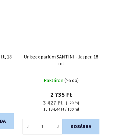
tt, 18
Uniszex parfüm SANTINI - Jasper, 18
ml
Raktáron
(>5 db)
2 735 Ft
3 427 Ft
(–20 %)
Egységár:
15 194,44 Ft / 100 ml
BA
KOSÁRBA