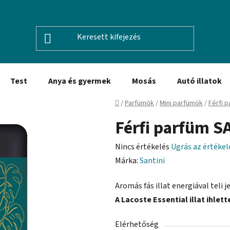
Test
Anya és gyermek
Mosás
Autó illatok
Kezdőlap
/
Parfümök
/
Mini parfümök
/
Férfi 
Férfi parfüm S
A
Nincs értékelés
Ugrás az értéke
termék
Márka:
Santini
átlagos
Aromás fás illat energiával teli j
értékelése
A Lacoste Essential illat ihlett
5-
ből
Elérhetőség
0,0