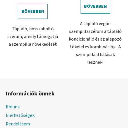
5-
BŐVEBBEN
ből
BŐVEBBEN
5,0
A tápláló vegán
csillag.
Tápláló, hosszabbító
szempillaszérum a tápláló
szérum, amely támogatja
kondicionáló és az alapozó
a szempilla növekedését
tökéletes kombinációja. A
szempilláid hálásak
lesznek!
L
á
Információk önnek
b
l
Rólunk
é
Elérhetőségek
c
Rendelésem