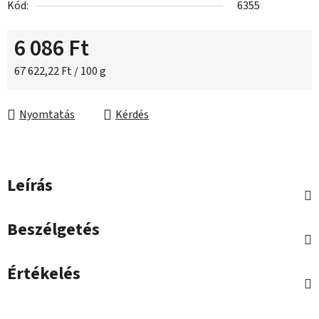
Kód:
6355
6 086 Ft
Egységár:
67 622,22 Ft / 100 g
Nyomtatás
Kérdés
Leírás
Beszélgetés
Értékelés