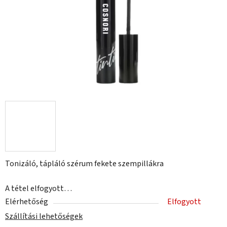
Tonizáló, tápláló szérum fekete szempillákra
A tétel elfogyott…
Elérhetőség
Elfogyott
Szállítási lehetőségek