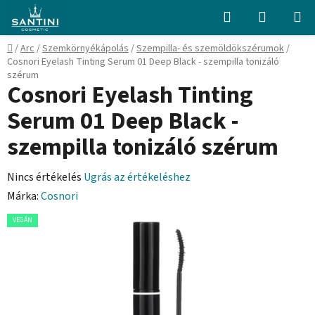
Ugrás
Keresés
KOSÁR
a
fő
Kezdőlap
/
Arc
/
Szemkörnyékápolás
/
Szempilla- és szemöldökszérumok
/
tartalomhoz
Cosnori Eyelash Tinting Serum 01 Deep Black - szempilla tonizáló
szérum
Cosnori Eyelash Tinting
Serum 01 Deep Black -
szempilla tonizáló szérum
A
Nincs értékelés
Ugrás az értékeléshez
termék
Márka:
Cosnori
átlagos
VEGÁN
értékelése
5-
ből
0,0
csillag.