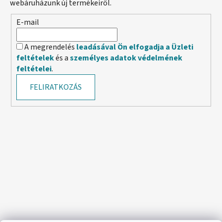
webáruházunk új termékeiről.
E-mail
A megrendelés
leadásával Ön elfogadja a Üzleti
feltételek
és a
személyes adatok védelmének
feltételei
.
FELIRATKOZÁS