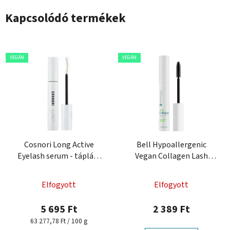
Kapcsolódó termékek
VEGÁN
VEGÁN
Cosnori Long Active
Bell Hypoallergenic
Eyelash serum - tápláló
Vegan Collagen Lash
szempillahosszabbító
Serum&Primer
A
szérum
Elfogyott
Elfogyott
termék
átlagos
5 695 Ft
2 389 Ft
értékelése
Egységár:
63 277,78 Ft / 100 g