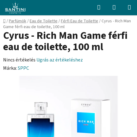
Ugrás
Keresés
KOSÁR
a
fő
Kezdőlap
/
Parfümök
/
Eau de Toilette
/
Férfi Eau de Toilette
/
Cyrus - Rich Man
tartalomhoz
Game férfi eau de toilette, 100 ml
Cyrus - Rich Man Game férfi
eau de toilette, 100 ml
A
Nincs értékelés
Ugrás az értékeléshez
termék
Márka:
SPPC
átlagos
értékelése
5-
ből
0,0
csillag.