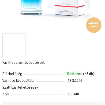
7 498 FT
–10 %
Fás illat aromás beütéssel.
Elérhetőség
Raktáron
(>5 db)
Várható kézbesítés:
13.8.2026
Szállítási lehetőségek
Kód:
100148