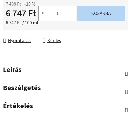
7 498 Ft
–10 %
6 747 Ft
KOSÁRBA
Egységár:
6 747 Ft / 100 ml
Nyomtatás
Kérdés
Leírás
Beszélgetés
Értékelés