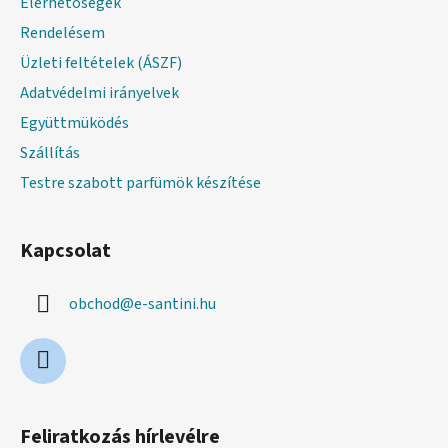
Elérhetőségek
c
Rendelésem
Üzleti feltételek (ÁSZF)
Adatvédelmi irányelvek
Együttmüködés
Szállítás
Testre szabott parfümök készítése
Kapcsolat
obchod
@
e-santini.hu
Feliratkozás hírlevélre