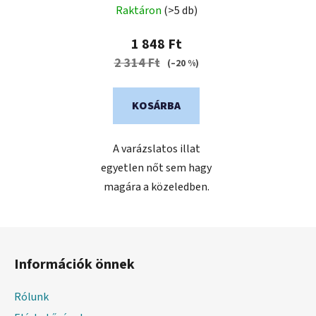
Raktáron
(>5 db)
1 848 Ft
2 314 Ft
(–20 %)
KOSÁRBA
A varázslatos illat
egyetlen nőt sem hagy
magára a közeledben.
L
á
Információk önnek
b
l
Rólunk
é