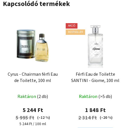
Kapcsolódó termékek
AKCIÓ
BESTSELLER
Cyrus - Chairman férfi Eau
Férfi Eau de Toilette
de Toilette, 100 ml
SANTINI - Giome, 100 ml
Raktáron
(2 db)
Raktáron
(>5 db)
5 244 Ft
1 848 Ft
5 995 Ft
2 314 Ft
(–12 %)
(–20 %)
Egységár:
5 244 Ft / 100 ml