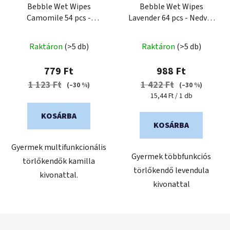
Bebble Wet Wipes
Bebble Wet Wipes
Camomile 54 pcs -
Lavender 64 pcs - Nedves
Nedves törlőkendő
törlőkendő levendulával
kamillával 54 db
64 db
Raktáron
(>5 db)
Raktáron
(>5 db)
779 Ft
988 Ft
1 123 Ft
1 422 Ft
(–30 %)
(–30 %)
Egységár:
15,44 Ft / 1 db
KOSÁRBA
KOSÁRBA
Gyermek multifunkcionális
Gyermek többfunkciós
törlőkendők kamilla
törlőkendő levendula
kivonattal.
kivonattal
L