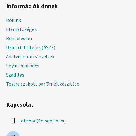
á
Információk önnek
b
l
Rólunk
é
Elérhetőségek
c
Rendelésem
Üzleti feltételek (ÁSZF)
Adatvédelmi irányelvek
Együttmüködés
Szállítás
Testre szabott parfümök készítése
Kapcsolat
obchod
@
e-santini.hu