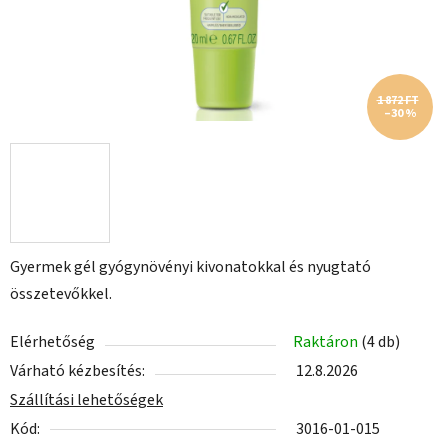
1 872 FT
–30 %
Gyermek gél gyógynövényi kivonatokkal és nyugtató
összetevőkkel.
Elérhetőség
Raktáron
(4 db)
Várható kézbesítés:
12.8.2026
Szállítási lehetőségek
Kód:
3016-01-015