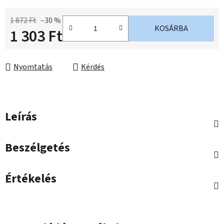
1 872 Ft
–30 %
KOSÁRBA
1 303 Ft
Egységár:
Nyomtatás
Kérdés
Leírás
Beszélgetés
Értékelés