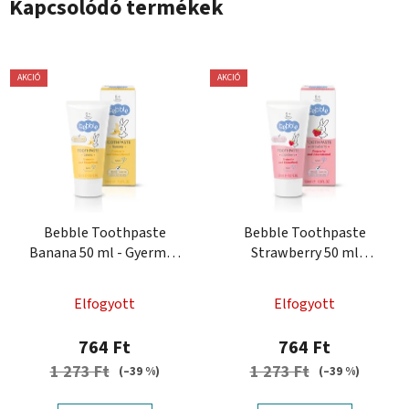
Kapcsolódó termékek
AKCIÓ
AKCIÓ
Bebble Toothpaste
Bebble Toothpaste
Banana 50 ml - Gyermek
Strawberry 50 ml
fogkrém Bebble Banán
Gyermek fogkrém Eper
Elfogyott
Elfogyott
764 Ft
764 Ft
1 273 Ft
1 273 Ft
(–39 %)
(–39 %)