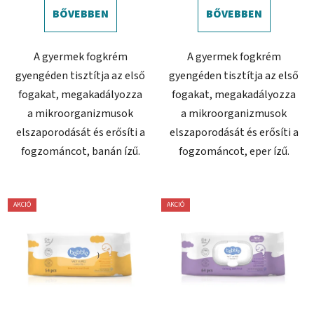
BŐVEBBEN
BŐVEBBEN
A gyermek fogkrém
A gyermek fogkrém
gyengéden tisztítja az első
gyengéden tisztítja az első
fogakat, megakadályozza
fogakat, megakadályozza
a mikroorganizmusok
a mikroorganizmusok
elszaporodását és erősíti a
elszaporodását és erősíti a
fogzománcot, banán ízű.
fogzománcot, eper ízű.
AKCIÓ
AKCIÓ