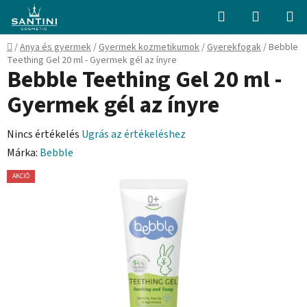
Ugrás
Keresés
KOSÁR
a
fő
Kezdőlap
/
Anya és gyermek
/
Gyermek kozmetikumok
/
Gyerekfogak
/
Bebble
tartalomhoz
Teething Gel 20 ml - Gyermek gél az ínyre
Bebble Teething Gel 20 ml -
Gyermek gél az ínyre
A
Nincs értékelés
Ugrás az értékeléshez
termék
Márka:
Bebble
átlagos
AKCIÓ
értékelése
5-
ből
0,0
csillag.