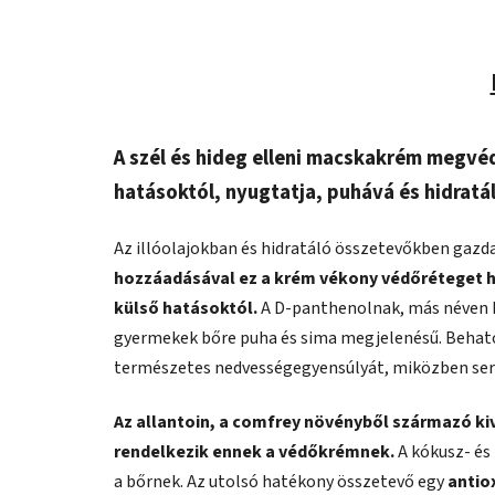
A szél és hideg elleni macskakrém megvé
hatásoktól, nyugtatja, puhává és hidratál
Az illóolajokban és hidratáló összetevőkben gazd
hozzáadásával ez a krém vékony védőréteget h
külső hatásoktól.
A D-panthenolnak, más néven 
gyermekek bőre puha és sima megjelenésű. Behatol
természetes nedvességegyensúlyát, miközben serke
Az allantoin, a comfrey növényből származó k
rendelkezik ennek a védőkrémnek.
A kókusz- és 
a bőrnek. Az utolsó hatékony összetevő egy
antio