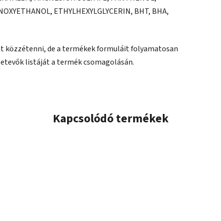
NOXYETHANOL, ETHYLHEXYLGLYCERIN, BHT, BHA,
ját közzétenni, de a termékek formuláit folyamatosan
sszetevők listáját a termék csomagolásán.
Kapcsolódó termékek