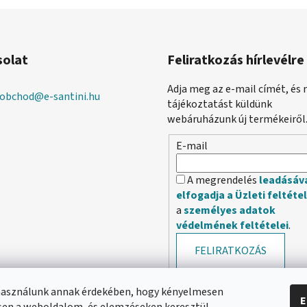
solat
Feliratkozás hírlevélre
Adja meg az e-mail címét, és 
obchod
@
e-santini.hu
tájékoztatást küldünk
webáruházunk új termékeiről
E-mail
A megrendelés
leadásáv
elfogadja a Üzleti feltéte
a
személyes adatok
védelmének feltételei
.
FELIRATKOZÁS
használunk annak érdekében, hogy kényelmesen
E