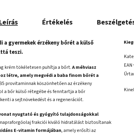
Leírás
Értékelés
Beszélgeté
di a gyermekek érzékeny bőrét a külső
Kieg
ttá teszi.
Kate
EAN 
ag krém tökéletesen puhítja a bőrt.
A méhviasz
Űrta
oz létre, amely megvédi a baba finom bőrét a
B5 provitaminnak köszönhetően az érzékeny
Kine
 a bőr külső rétegébe és fenntartja a bőr
nti a sejtnövekedést és a regenerációt.
ivonat nyugtató és gyógyító tulajdonságokkal
napraforgóolaj frakciói kiváló hidratálást biztosítanak
xidáns E-vitamin formájában
, amely erősíti az