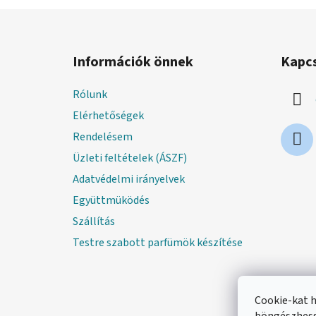
L
á
Információk önnek
Kapc
b
l
Rólunk
é
Elérhetőségek
c
Rendelésem
Üzleti feltételek (ÁSZF)
Adatvédelmi irányelvek
Együttmüködés
Szállítás
Testre szabott parfümök készítése
Cookie-kat 