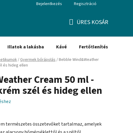
Bejelentkezés
Regisztráció
ÜRES KOSÁR
KOSÁR
Illatok a lakásba
Kávé
Fertőtlenítés
Ajánd
etikumok
/
Gyermek bőrápolás
/
Bebble Wind&Weather
 és hideg ellen
eather Cream 50 ml -
ém szél és hideg ellen
léshez
rém természetes összetevőket tartalmaz, amelyek
az alacsony hőmérséklettől és a széltől.