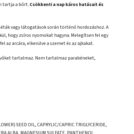
tartja a bőrt.
Csökkenti a nap káros hatásait és
 séták vagy látogatások során történő hordozáshoz. A
ül, hogy zsíros nyomokat hagyna. Melegítsen fel egy
fel az arcára, elkerülve a szemet és az ajkakat.
evőket tartalmaz. Nem tartalmaz parabéneket,
WER) SEED OIL, CAPRYLIC/CAPRIC TRIGLYCERIDE,
CERA ALBA, MAGNESIUM SULFATE, PANTHENOL,