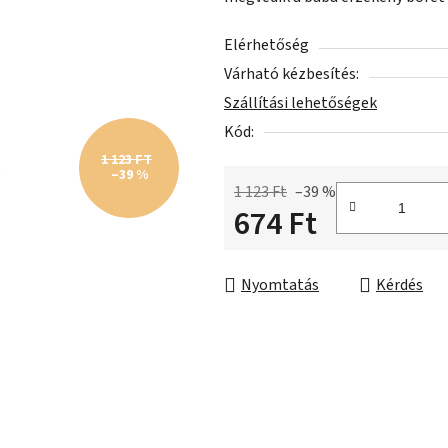
5-
ből
Elérhetőség
0,0
Várható kézbesítés:
csillag.
Szállítási lehetőségek
Kód:
1 123 FT
–39 %
1 123 Ft
–39 %
674 Ft
Egységár:
Nyomtatás
Kérdés