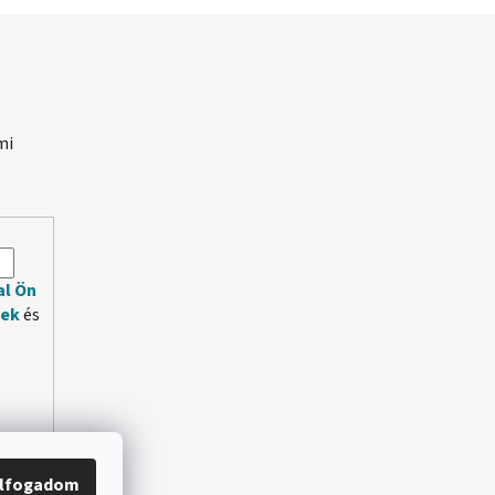
mi
.
al Ön
lek
és
lfogadom