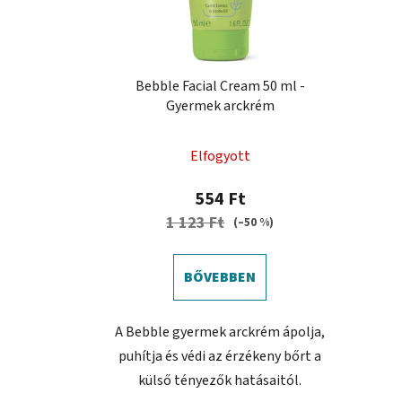
Bebble Facial Cream 50 ml -
Gyermek arckrém
Elfogyott
554 Ft
1 123 Ft
(–50 %)
BŐVEBBEN
A Bebble gyermek arckrém ápolja,
puhítja és védi az érzékeny bőrt a
külső tényezők hatásaitól.