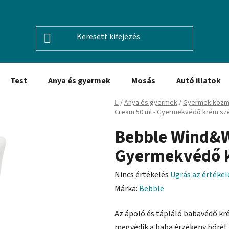
Test
Anya és gyermek
Mosás
Autó illatok
Kezdőlap
/
Anya és gyermek
/
Gyermek kozm
Cream 50 ml - Gyermekvédő krém szél
Bebble Wind&W
Gyermekvédő kr
A
Nincs értékelés
Ugrás az értéke
termék
Márka:
Bebble
átlagos
Az ápoló és tápláló babavédő k
értékelése
megvédik a baba érzékeny bőrét 