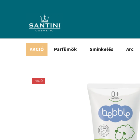
Ugrás
a
fő
tartalomhoz
AKCIÓ
Parfümök
Sminkelés
Arc
AKCIÓ