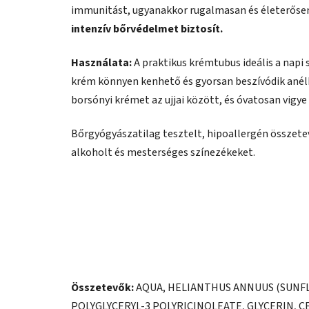
immunitást, ugyanakkor rugalmasan és életerősen 
intenzív bőrvédelmet biztosít.
Használata:
A praktikus krémtubus ideális a napi
krém könnyen kenhető és gyorsan beszívódik anélk
borsónyi krémet az ujjai között, és óvatosan vigye 
Bőrgyógyászatilag tesztelt, hipoallergén összet
alkoholt és mesterséges színezékeket.
Összetevők:
AQUA, HELIANTHUS ANNUUS (SUNFLO
POLYGLYCERYL-3 POLYRICINOLEATE, GLYCERIN, 