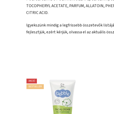
TOCOPHERYL ACETATE, PARFUM, ALLATOIN, PHE
CITRIC ACID.
Igyekszünk mindig a legfrissebb összetevők listá
fejlesztjük, ezért kérjük, olvassa el az aktuális ö
AKCIÓ
BESTSELLER