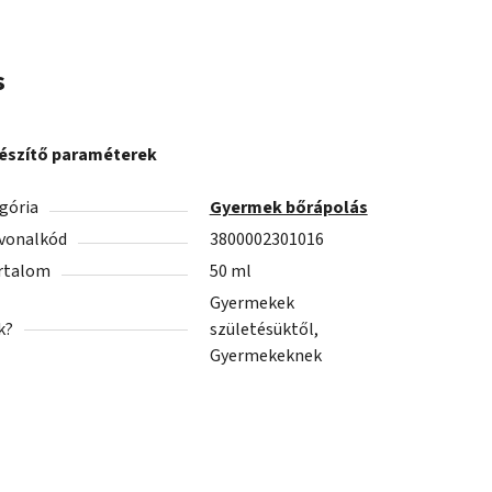
s
észítő paraméterek
gória
Gyermek bőrápolás
vonalkód
3800002301016
rtalom
50 ml
Gyermekek
k?
születésüktől,
Gyermekeknek