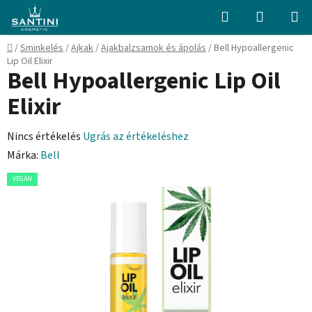
Ugrás
Keresés
KOSÁR
a
fő
Kezdőlap
/
Sminkelés
/
Ajkak
/
Ajakbalzsamok és ápolás
/
Bell Hypoallergenic
tartalomhoz
Lip Oil Elixir
Bell Hypoallergenic Lip Oil
Elixir
A
Nincs értékelés
Ugrás az értékeléshez
termék
Márka:
Bell
átlagos
VEGÁN
értékelése
5-
ből
0,0
csillag.