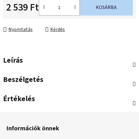
2 539 Ft
KOSÁRBA
Egységár:
Nyomtatás
Kérdés
Leírás
Beszélgetés
Értékelés
L
á
Információk önnek
b