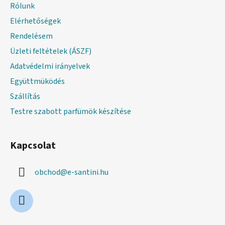
l
Rólunk
é
Elérhetőségek
c
Rendelésem
Üzleti feltételek (ÁSZF)
Adatvédelmi irányelvek
Együttmüködés
Szállítás
Testre szabott parfümök készítése
Kapcsolat
obchod
@
e-santini.hu