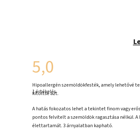
Le
5,0
A
Hipoallergén szemöldökfesték, amely lehetővé tes
termék
1 értékelés
átlagos
kitöltse azt.
értékelése
5-
ből
A hatás fokozatos lehet a tekintet finom vagy erő
5,0
pontos felvitelt a szemöldök ragasztása nélkül. 
csillag.
élettartamát. 3 árnyalatban kapható.