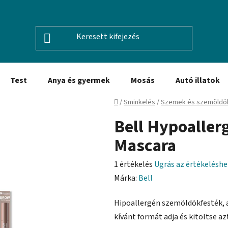
Test
Anya és gyermek
Mosás
Autó illatok
Kezdőlap
/
Sminkelés
/
Szemek és szemöldö
Bell Hypoaller
Mascara
A
1 értékelés
Ugrás az értékeléshe
termék
Márka:
Bell
átlagos
Hipoallergén szemöldökfesték, 
értékelése
kívánt formát adja és kitöltse az
5-