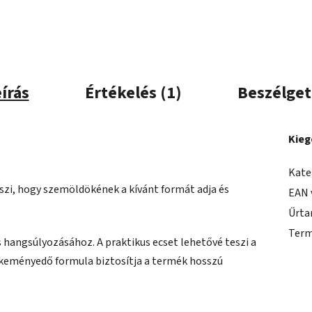
írás
Értékelés (1)
Beszélget
Kieg
Kate
zi, hogy szemöldökének a kívánt formát adja és
EAN 
Űrta
Term
s hangsúlyozásához. A praktikus ecset lehetővé teszi a
A keményedő formula biztosítja a termék hosszú