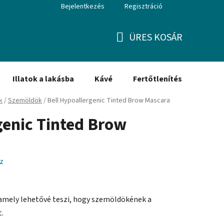
Bejelentkezés
Regisztráció
ÜRES KOSÁR
KOSÁR
Illatok a lakásba
Kávé
Fertőtlenítés
Ajánd
k
/
Szemöldök
/
Bell Hypoallergenic Tinted Brow Mascara
genic Tinted Brow
z
amely lehetővé teszi, hogy szemöldökének a
t.