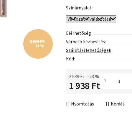
ből
Színárnyalat:
5,0
csillag.
Elérhetőség
2 539 FT
Várható kézbesítés:
–23 %
Szállítási lehetőségek
Kód:
2 539 Ft
–23 %
1 938 Ft
Egységár:
Nyomtatás
Kérdés