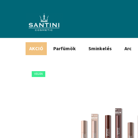
Ugrás
a
fő
tartalomhoz
AKCIÓ
Parfümök
Sminkelés
Arc
VEGÁN