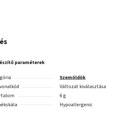
és
észítő paraméterek
gória
Szemöldök
vonalkód
Változat kiválasztása
rtalom
6 g
ékskála
Hypoallergenic