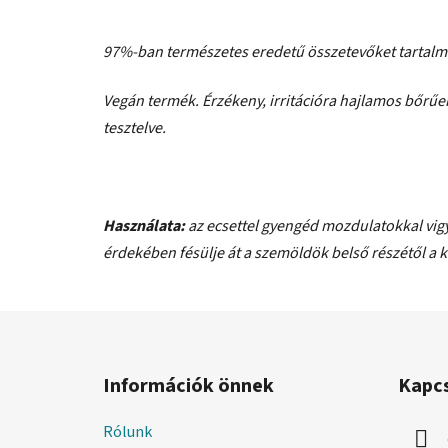
97%-ban természetes eredetű összetevőket tartalm
Vegán termék. Érzékeny, irritációra hajlamos bőrűe
tesztelve.
Használata:
az ecsettel gyengéd mozdulatokkal vigy
érdekében fésülje át a szemöldök belső részétől a k
L
á
Információk önnek
Kapc
b
l
Rólunk