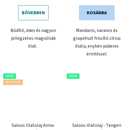
BŐVEBBEN
KOSÁRBA
Bódító, édes és nagyon
Mandarin, narancs és
jellegzetes magnóliák
grapefruit frissítő citrus
illat.
illata, enyhén púderes
érintéssel.
VEGÁN
VEGÁN
BESTSELLER
Saloos Illatolaj Alma-
Saloos illatolaj - Tengeri