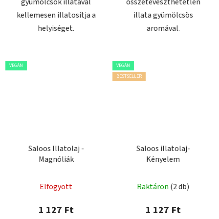
gyümölcsök illatával
összetéveszthetetlen
kellemesen illatosítja a
illata gyümölcsös
helyiséget.
aromával.
VEGÁN
VEGÁN
BESTSELLER
Saloos Illatolaj -
Saloos illatolaj-
Magnóliák
Kényelem
Elfogyott
Raktáron
(2 db)
1 127 Ft
1 127 Ft