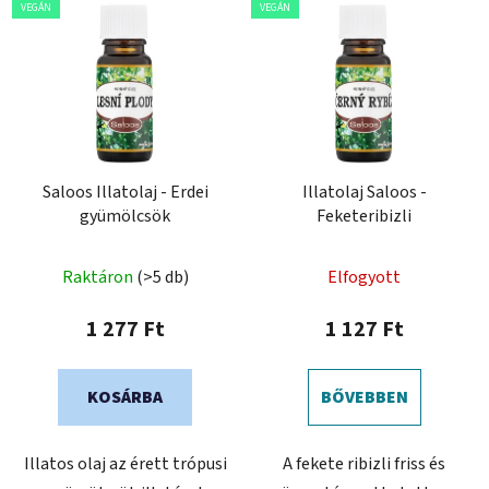
VEGÁN
VEGÁN
Saloos Illatolaj - Erdei
Illatolaj Saloos -
gyümölcsök
Feketeribizli
Raktáron
(>5 db)
Elfogyott
1 277 Ft
1 127 Ft
KOSÁRBA
BŐVEBBEN
Illatos olaj az érett trópusi
A fekete ribizli friss és