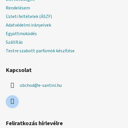
c
Rendelésem
Üzleti feltételek (ÁSZF)
Adatvédelmi irányelvek
Együttmüködés
Szállítás
Testre szabott parfümök készítése
Kapcsolat
obchod
@
e-santini.hu
Feliratkozás hírlevélre