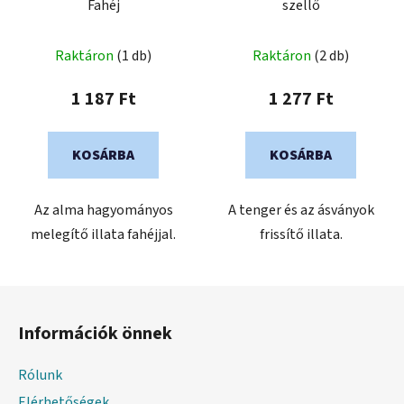
Fahéj
szellő
Raktáron
(1 db)
Raktáron
(2 db)
1 187 Ft
1 277 Ft
KOSÁRBA
KOSÁRBA
Az alma hagyományos
A tenger és az ásványok
melegítő illata fahéjjal.
frissítő illata.
L
á
Információk önnek
b
l
Rólunk
é
Elérhetőségek