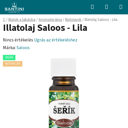
Ugrás
Keresés
KOSÁR
a
fő
Kezdőlap
/
Illatok a lakásba
/
Aromaterápia
/
Illatolajok
/
Illatolaj Saloos - Lila
tartalomhoz
Illatolaj Saloos - Lila
A
Nincs értékelés
Ugrás az értékeléshez
termék
Márka:
Saloos
átlagos
VEGÁN
értékelése
BESTSELLER
5-
ből
0,0
csillag.