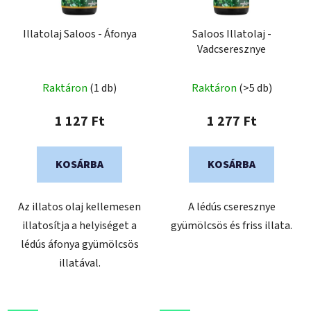
Illatolaj Saloos - Áfonya
Saloos Illatolaj -
Vadcseresznye
Raktáron
(1 db)
Raktáron
(>5 db)
1 127 Ft
1 277 Ft
KOSÁRBA
KOSÁRBA
Az illatos olaj kellemesen
A lédús cseresznye
illatosítja a helyiséget a
gyümölcsös és friss illata.
lédús áfonya gyümölcsös
illatával.