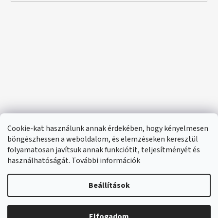
Cookie-kat használunk annak érdekében, hogy kényelmesen
böngészhessen a weboldalom, és elemzéseken keresztül
folyamatosan javítsuk annak funkciótit, teljesítményét és
használhatóságát. További információk
Beállítások
Elfogadom
🔴 Parfümök és illatok –20%