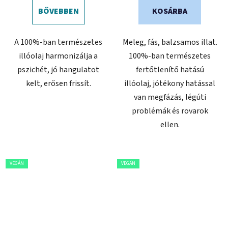
BŐVEBBEN
KOSÁRBA
A 100%-ban természetes
Meleg, fás, balzsamos illat.
illóolaj harmonizálja a
100%-ban természetes
pszichét, jó hangulatot
fertőtlenítő hatású
kelt, erősen frissít.
illóolaj, jótékony hatással
van megfázás, légúti
problémák és rovarok
ellen.
VEGÁN
VEGÁN