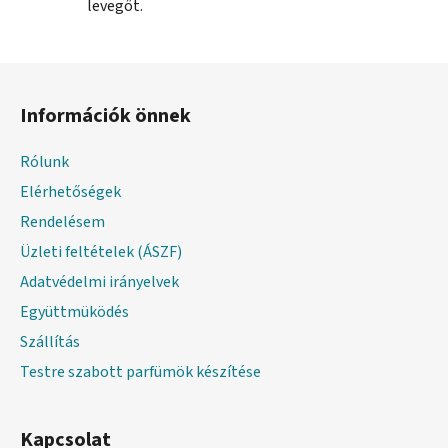
levegőt.
L
á
Információk önnek
b
l
Rólunk
é
Elérhetőségek
c
Rendelésem
Üzleti feltételek (ÁSZF)
Adatvédelmi irányelvek
Együttmüködés
Szállítás
Testre szabott parfümök készítése
Kapcsolat