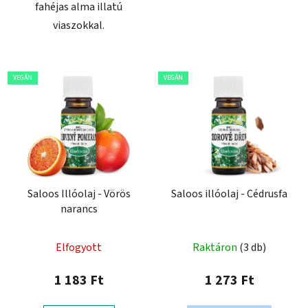
fahéjas alma illatú
viaszokkal.
VEGÁN
VEGÁN
Saloos Illóolaj - Vörös
Saloos illóolaj - Cédrusfa
narancs
Elfogyott
Raktáron
(3 db)
1 183 Ft
1 273 Ft