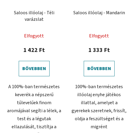
Saloos illóolaj - Téli
Saloos illóolaj - Mandarin
varázslat
Elfogyott
Elfogyott
1 422 Ft
1 333 Ft
BŐVEBBEN
BŐVEBBEN
A 100%-ban természetes
100%-ban természetes
keverék a népszerű
illóolaj enyhe játékos
tűlevelűek finom
illattal, amelyet a
aromájával segíti a lélek, a
gyerekek szeretnek, frissít,
test és a légutak
oldja a feszültséget és a
ellazulását, tisztítja a
migrént