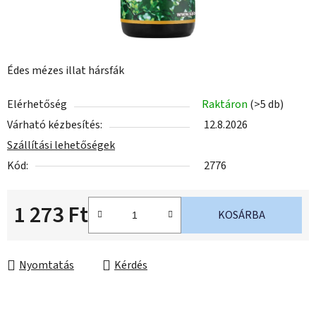
Édes mézes illat hársfák
Elérhetőség
Raktáron
(>5 db)
Várható kézbesítés:
12.8.2026
Szállítási lehetőségek
Kód:
2776
1 273 Ft
KOSÁRBA
Egységár:
Nyomtatás
Kérdés