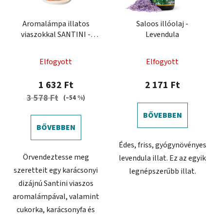
Aromalámpa illatos
Saloos illóolaj -
viaszokkal SANTINI -
Levendula
karácsonyi kiadás
Elfogyott
Elfogyott
1 632 Ft
2 171 Ft
3 578 Ft
(–54 %)
BŐVEBBEN
BŐVEBBEN
Édes, friss, gyógynövényes
Örvendeztesse meg
levendula illat. Ez az egyik
szeretteit egy karácsonyi
legnépszerűbb illat.
dizájnú Santini viaszos
aromalámpával, valamint
cukorka, karácsonyfa és