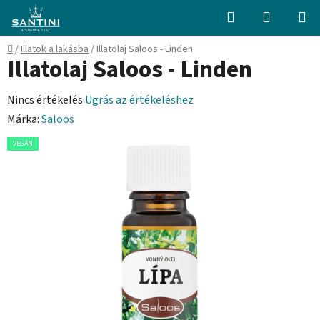
Ugrás
Keresés
KOSÁR
a
fő
Kezdőlap
/
Illatok a lakásba
/
Illatolaj Saloos - Linden
tartalomhoz
Illatolaj Saloos - Linden
A
Nincs értékelés
Ugrás az értékeléshez
termék
Márka:
Saloos
átlagos
VEGÁN
értékelése
5-
ből
0,0
csillag.