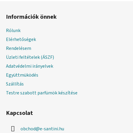
L
á
Információk önnek
b
l
Rólunk
é
Elérhetőségek
c
Rendelésem
Üzleti feltételek (ÁSZF)
Adatvédelmi irányelvek
Együttmüködés
Szállítás
Testre szabott parfümök készítése
Kapcsolat
obchod
@
e-santini.hu