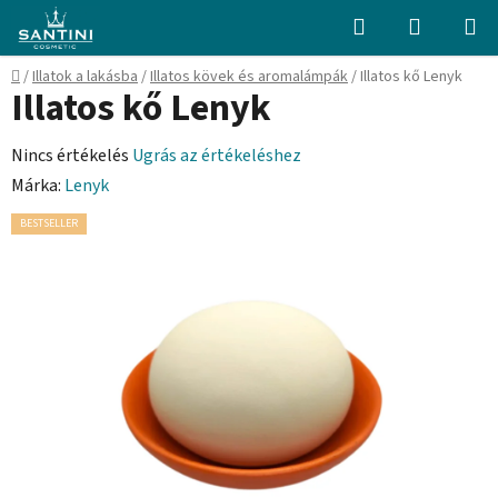
Ugrás
Keresés
KOSÁR
a
fő
Kezdőlap
/
Illatok a lakásba
/
Illatos kövek és aromalámpák
/
Illatos kő Lenyk
tartalomhoz
Illatos kő Lenyk
A
Nincs értékelés
Ugrás az értékeléshez
termék
Márka:
Lenyk
átlagos
BESTSELLER
értékelése
5-
ből
0,0
csillag.