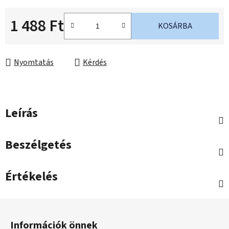
1 488 Ft
KOSÁRBA
Egységár:
Nyomtatás
Kérdés
Leírás
Beszélgetés
Értékelés
L
á
Információk önnek