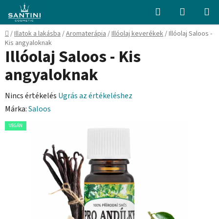
Ugrás
Keresés
KOSÁR
a
fő
Kezdőlap
/
Illatok a lakásba
/
Aromaterápia
/
Illóolaj keverékek
/
Illóolaj Saloos -
tartalomhoz
Kis angyaloknak
Illóolaj Saloos - Kis
angyaloknak
A
Nincs értékelés
Ugrás az értékeléshez
termék
Márka:
Saloos
átlagos
VEGÁN
értékelése
5-
ből
0,0
csillag.