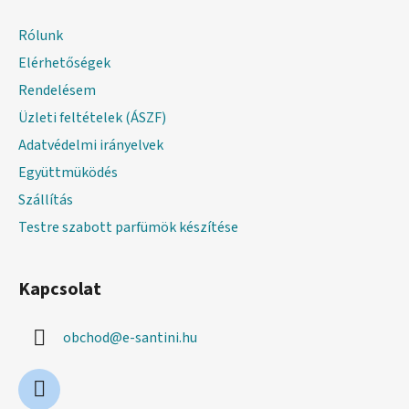
b
l
Rólunk
é
Elérhetőségek
c
Rendelésem
Üzleti feltételek (ÁSZF)
Adatvédelmi irányelvek
Együttmüködés
Szállítás
Testre szabott parfümök készítése
Kapcsolat
obchod
@
e-santini.hu