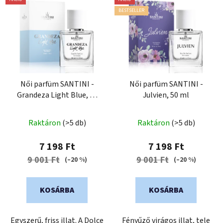
BESTSELLER
Női parfüm SANTINI -
Női parfüm SANTINI -
Grandeza Light Blue, 50
Julvien, 50 ml
ml
Raktáron
(>5 db)
Raktáron
(>5 db)
7 198 Ft
7 198 Ft
9 001 Ft
9 001 Ft
(–20 %)
(–20 %)
KOSÁRBA
KOSÁRBA
Egyszerű, friss illat. A Dolce
Fényűző virágos illat, tele