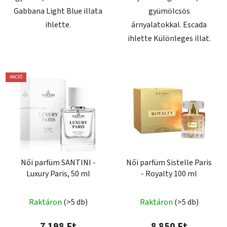
Gabbana Light Blue illata
gyümölcsös
ihlette.
árnyalatokkal. Escada
ihlette Különleges illat.
AKCIÓ
Női parfüm SANTINI -
Női parfüm Sistelle Paris
Luxury Paris, 50 ml
- Royalty 100 ml
Raktáron
(>5 db)
Raktáron
(>5 db)
7 198 Ft
8 850 Ft