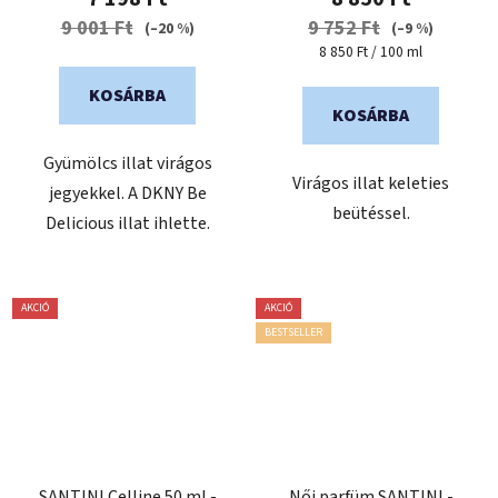
9 001 Ft
9 752 Ft
(–20 %)
(–9 %)
Egységár:
8 850 Ft / 100 ml
KOSÁRBA
KOSÁRBA
Gyümölcs illat virágos
Virágos illat keleties
jegyekkel. A DKNY Be
beütéssel.
Delicious illat ihlette.
AKCIÓ
AKCIÓ
BESTSELLER
SANTINI Celline 50 ml -
Női parfüm SANTINI -