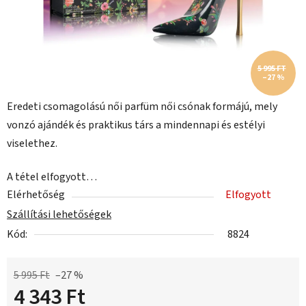
5 995 FT
–27 %
Eredeti csomagolású női parfüm női csónak formájú, mely
vonzó ajándék és praktikus társ a mindennapi és estélyi
viselethez.
A tétel elfogyott…
Elérhetőség
Elfogyott
Szállítási lehetőségek
Kód:
8824
5 995 Ft
–27 %
4 343 Ft