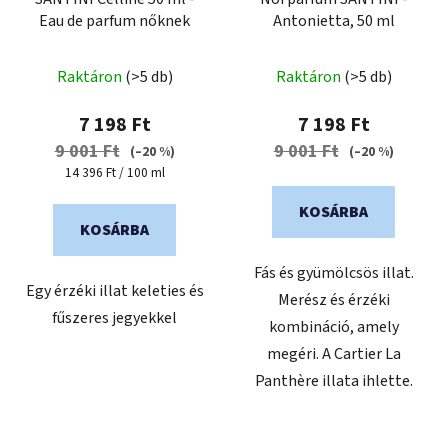
Eau de parfum nőknek
Antonietta, 50 ml
A
Raktáron
(>5 db)
Raktáron
(>5 db)
termék
átlagos
7 198 Ft
7 198 Ft
értékelése
9 001 Ft
9 001 Ft
(–20 %)
(–20 %)
5-
Egységár:
14 396 Ft / 100 ml
ből
KOSÁRBA
5,0
KOSÁRBA
csillag.
Fás és gyümölcsös illat.
Egy érzéki illat keleties és
Merész és érzéki
fűszeres jegyekkel
kombináció, amely
megéri. A Cartier La
Panthère illata ihlette.