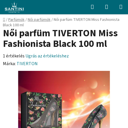
Ugrás
Keresés
KOSÁR
a
fő
Kezdőlap
/
Parfümök
/
Női parfümök
/
Női parfüm TIVERTON Miss Fashionista
tartalomhoz
Black 100 ml
Női parfüm TIVERTON Miss
Fashionista Black 100 ml
A
1 értékelés
Ugrás az értékeléshez
termék
Márka:
TIVERTON
átlagos
értékelése
5-
ből
5,0
csillag.