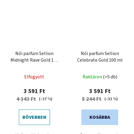
Női parfüm Sellion
Női parfüm Sellion
Midnight Rave Gold 100
Celebrate Gold 100 ml
ml
Elfogyott
Raktáron
(>5 db)
3 591 Ft
3 591 Ft
4 343 Ft
5 244 Ft
(–17 %)
(–31 %)
BŐVEBBEN
KOSÁRBA