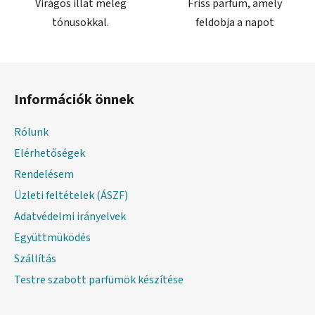
Virágos illat meleg
Friss parfüm, amely
tónusokkal.
feldobja a napot
L
á
Információk önnek
b
l
Rólunk
é
Elérhetőségek
c
Rendelésem
Üzleti feltételek (ÁSZF)
Adatvédelmi irányelvek
Együttmüködés
Szállítás
Testre szabott parfümök készítése